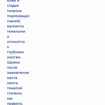
кожи и
стадия
некроза
подлежащих
тканей)
являются
тяжелыми
и
относятся
к
глубоким
ожогам.
Шрамы
после
заживления
места
ожога
тяжелой
степени,
как
правило,