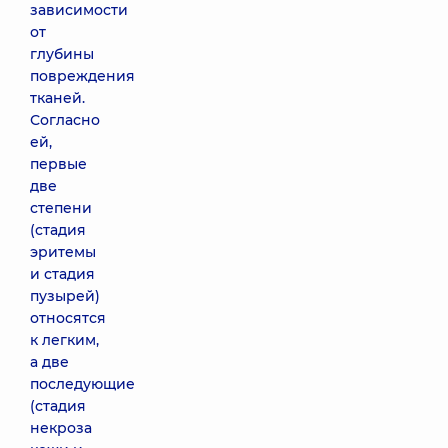
зависимости
от
глубины
повреждения
тканей.
Согласно
ей,
первые
две
степени
(стадия
эритемы
и стадия
пузырей)
относятся
к легким,
а две
последующие
(стадия
некроза