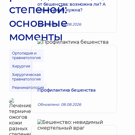
от бешенства: возможна ли? А
степеней:
может, даже нужна?
основные
Обновлено: 08.08.2026
моменты
Ортопедия и
травматология
Хирургия
Хирургическая
травматология
Реаниматология
Профилактика бешенства
Обновлено: 08.08.2026