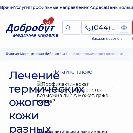
Врачи
Услуги
Профильные направления
Адреса
Цены
Больш
(044) 495-2-888
Заказать звонок
Главная
Медицинская библиотека
Лечение термических ожогов кожи разных степеней: основные моменты
Лечение
Читайте также:
термических
ожогов
кожи
разных
Профилактическая вакцинация