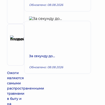
Виктория
Запись к врачу
Обновлено: 08.08.2026
Алексеевна
Хирург;
Акушер-
гинеколог;
Врач
маммолог;
Рецензент
Врач
Басацкий
ультразвуковой
Андрей
диагностики;
Запись к врачу
Хирург
Владимирович
проктолог
Хирург
За секунду до…
эндоваскулярный
Обновлено: 08.08.2026
Ожоги
являются
самыми
распространенными
травмами
в быту и
на