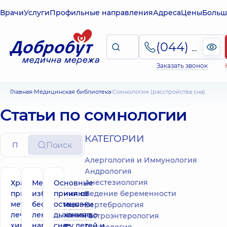
Врачи
Услуги
Профильные направления
Адреса
Цены
Больш
(044) 495-2-888
Заказать звонок
Главная
Медицинская библиотека
Сомнология (расстройства сна)
Статьи по сомнологии
КАТЕГОРИИ
Поиск
Алергология и Иммунология
Андрология
Анестезиология
Храп во сне –
Методы
Основные
причины и
избавления от
причины
Ведение беременности
методы
бессонницы –
остановки
Вертебрология
лечения:
лекарственные,
дыхания во
Гастроэнтерология
хирургическое,
народные,
сне у детей и