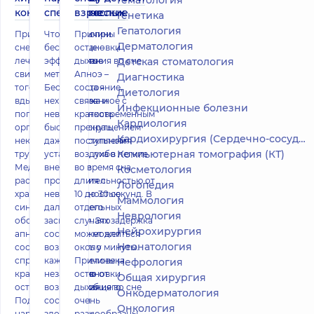
Гематология
консервативное
специфические
взрослых
Генетика
Гепатология
Причины храпа во
Что делать при
Причины
Дерматология
сне и методы его
бессоннице –
остановки
лечения Храп – это
эффективные
дыхания во сне
Детская стоматология
свидетельство
методы
Апноэ –
Диагностика
того, что
Бессонница –
состояние,
Диетология
вдыхаемый воздух
нехватка сна и
связанное с
Инфекционные болезни
попадает в
невозможность
кратковременным
Кардиология
организм с
быстро заснуть
прекращением
Кардиохирургия (Сердечно-сосудистая хирургия)
некоторыми
даже при сильной
поступления
Компьютерная томография (КТ)
трудностями.
усталости, либо
воздуха в легкие
Медики
внезапные
во время сна
Косметология
рассматривают
просыпания с
длительностью от
Логопедия
храп во сне как
невозможностью
10 до 30 секунд. В
Маммология
синдром
дальнейшего
отдельных
Неврология
обструктивного
засыпания. Это
случаях задержка
Нейрохирургия
апноэ, а это
состояние может
может длиться
Неонатология
состояние может
возникнуть у
около минуты.
спровоцировать
каждого человека
Причины
Нефрология
кратковременную
независимо от
остановки
Общая хирургия
остановку дыхания.
возраста, общего
дыхания во сне
Онкодерматология
Подобное
состояния
очень
Онкология
нарушение сп
здоровья и
разнообразны.