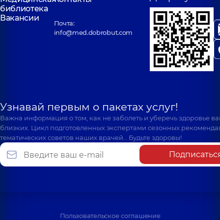
библиотека
Вакансии
Почта:
info@med.dobrobut.com
Узнавай первым о пакетах услуг!
Важна информация о том, как не заболеть и уберечь здоровье в
близких. Цикл подготовленных экспертами сезонных рекоменда
тематических советов наших врачей… Будьте здоровы!
Подписатьс
Пользовательское соглашение