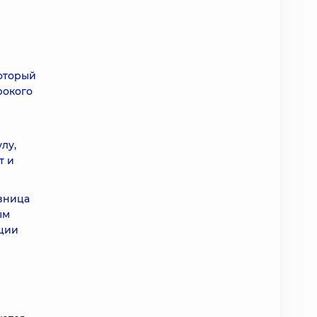
который
рокого
й
лу,
т и
азница
ым
ации