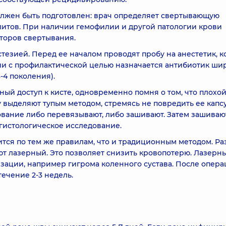
лжен быть подготовлен: врач определяет свертывающую
литов. При наличии гемофилии и другой патологии крови
кторов свертывания.
езией. Перед ее началом проводят пробу на анестетик, 
ции с профилактической целью назначается антибиотик ши
-4 поколения).
ный доступ к кисте, одновременно помня о том, что плохо
 выделяют тупым методом, стремясь не повредить ее капсу
вание либо перевязывают, либо зашивают. Затем зашиваю
 гистологическое исследование.
тся по тем же правилам, что и традиционным методом. Р
уют лазерный. Это позволяет снизить кровопотерю. Лазерн
зации, например гигрома коленного сустава. После опер
ечение 2-3 недель.