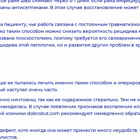
ой ране швы снимают через 5-7 дней. Если рана инфициру
раны антисептиками. В этом случае восстановление может
а пациенту, чья работа связана с постоянным травматизмо
ько таким способом можно снизить вероятность рецидива 
ызвана плоскостопием, поэтому требуется его своевремен
ецидива этой патологии, но и развития других проблем в 
ьше ее пытались лечить именно таким способом и опериро
й наступал очень часто.
но ничтожны, так как ее содержимое стерильно. Тем не 
 находилась. В случае появления признаков воспаления ил
ей клиники dobrobut.com рекомендуют немедленно обрати
дефект, хотя иногда она может принести много неудобств. 
листов.