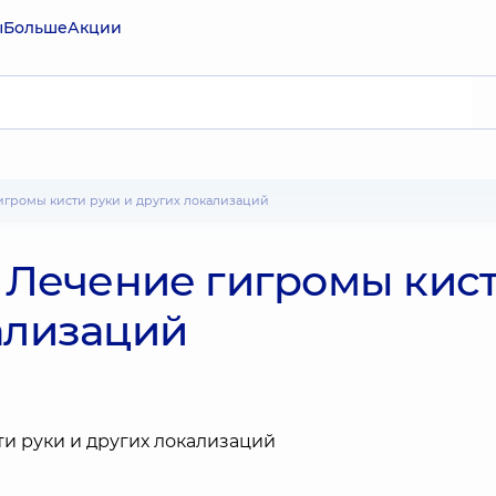
ы
Больше
Акции
 гигромы кисти руки и других локализаций
. Лечение гигромы кис
ализаций