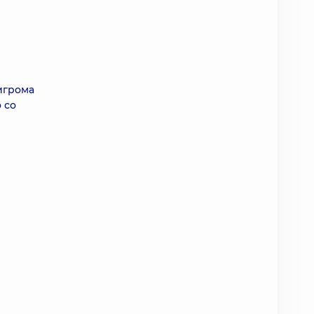
игрома
 со