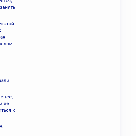
ется,
 занять
м этой
к
ная
зрелом
вали
менее,
и ее
ться к
В