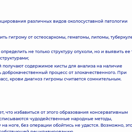
енцирования различных видов околосуставной патологии
ить гигрому от остеосаркомы, гематомы, липомы, туберкул
ределить не только структуру опухоли, но и выявить ее
структурами;
 получают содержимое кисты для анализа на наличие
ть доброкачественный процесс от злокачественного. При
масс, крови диагноз гигромы считается сомнительным.
т, что избавиться от этого образования консервативным
расписываются чудодейственные народные методы,
 на ноге, без операции обойтись не удастся. Возможно, эт
пособствующей рецидивированию.