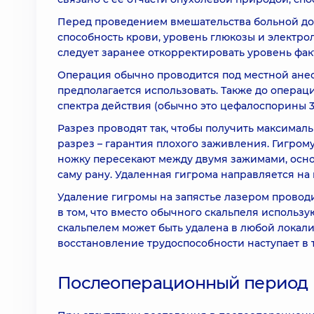
Перед проведением вмешательства больной до
способность крови, уровень глюкозы и электро
следует заранее откорректировать уровень фа
Операция обычно проводится под местной анест
предполагается использовать. Также до опера
спектра действия (обычно это цефалоспорины 3
Разрез проводят так, чтобы получить максималь
разрез – гарантия плохого заживления. Гигрому
ножку пересекают между двумя зажимами, осно
саму рану. Удаленная гигрома направляется на
Удаление гигромы на запястье лазером проводи
в том, что вместо обычного скальпеля использ
скальпелем может быть удалена в любой локали
восстановление трудоспособности наступает в т
Послеоперационный период