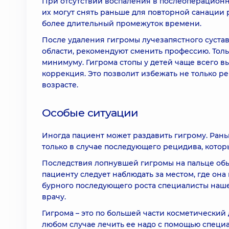
При отсутствии воспаления в послеоперационн
их могут снять раньше для повторной санации 
более длительный промежуток времени.
После удаления гигромы лучезапястного сустав
области, рекомендуют сменить профессию. Тол
минимуму. Гигрома стопы у детей чаще всего в
коррекция. Это позволит избежать не только р
возрасте.
Особые ситуации
Иногда пациент может раздавить гигрому. Ран
только в случае последующего рецидива, которы
Последствия лопнувшей гигромы на пальце обыч
пациенту следует наблюдать за местом, где она
бурного последующего роста специалисты наш
врачу.
Гигрома – это по большей части косметический 
любом случае лечить ее надо с помощью специа