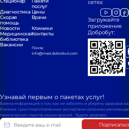
Стационар
Пакети
сетях:
послуг
Диагностика
Цены
Скорая
Врачи
Загружайте
помощь
приложение
Новости
Клиники
Добробут:
Медицинская
Контакты
библиотека
Вакансии
Почта:
info@med.dobrobut.com
Узнавай первым о пакетах услуг!
Важна информация о том, как не заболеть и уберечь здоровье в
близких. Цикл подготовленных экспертами сезонных рекоменда
тематических советов наших врачей… Будьте здоровы!
Подписатьс