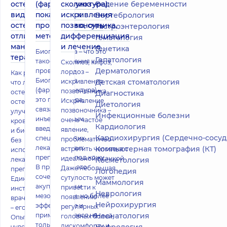
остеопатия,
(фармакопунктура):
сколиоз –
Ведение беременности
виды
показания к
искривления
Вертебрология
остеопатии,
проведению, суть
позвоночника,
Гастроэнтерология
отличие от
метода
дифференциация
Гематология
мануальной
и лечение
Генетика
Биопунктура – что это
терапии
Гепатология
такое, показания к
Сколиоз, кифоз,
Дерматология
проведению
лордоз –
Как работает и
Биопунктура
искривления
Детская стоматология
что лечит
(фармакопунктура) –
позвоночника
остеопатия Цель
Диагностика
это процедура,
Искривление
остеопатии –
Диетология
связанная с
позвоночника –
улучшение
Инфекционные болезни
инъекционным
очень частое
кровообращения
Кардиология
введением
явление,
и биомеханики
Кардиохирургия (Сердечно-сосудистая хирургия)
специфических
проблематично
без
лекарственных
Компьютерная томография (КТ)
встретить человека с
использования
препаратов под кожу.
идеальной осанкой.
лекарственных
Косметология
В принципе, это
Даже небольшая
препаратов.
Логопедия
сочетание
сутулость может
Единственный
Маммология
акупунктуры и
привести к
инструмент
Неврология
мезотерапии, но более
появлению
врача-остеопата
Нейрохирургия
эффективное и
регулярных
– его руки.
применяющееся не
Неонатология
головных болей,
Опытный доктор
только дл
дискомфорту и
чувствует