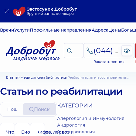
Застосунок Добробут
Зручний запис до лікаря
Врачи
Услуги
Профильные направления
Адреса
Цены
Больш
(044) 495-2-888
Заказать звонок
Главная
Медицинская библиотека
Реабилитация и восстановительное лечение
Статьи по реабилитации
КАТЕГОРИИ
Поиск
Алергология и Иммунология
Андрология
Анестезиология
Что такое
Биопунктура
Кифоз, лордоз и