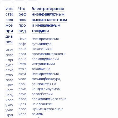
Инсульт
Что такое
Электротерапия
ствола
рефлексотерапия,
низкочастотным,
головного
показания и
высокочастотным
мозга –
противопоказания,
и импульсным
признаки,
виды методики
токами
диагностика,
Лечение методом
Электротерапия –
лечение
рефлексотерапии:
суть метода.
показания и
Показания и
Инсульт ствола
противопоказания,
противопоказания к
головного мозга
основы процедуры
электротерапии
– признаки,
Рефлексотерапия –
импульсными
диагностика,
это воздействие на
токами
лечение Инсульт
активные точки тела
Электротерапия –
ствола
человека. Подобная
физиопроцедура,
головного мозга
процедура может
основанная на
– резко
применяться в
контролируемом
наступившее
лечебных и
воздействии
нарушение
профилактических
электрического тока
кровоснабжения
целях. Для ее
на организм.
указанного
проведения
Применяется она в
участка мозга.
используются
рамках
Практически во