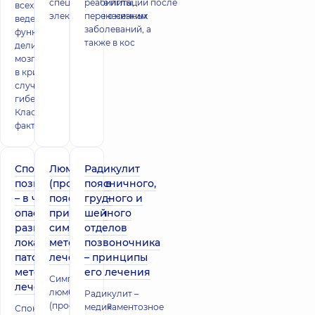
специальные иглы,
реабилитации после
всех случаях
электротоки с низким
перенесенных
ведет к потере
заболеваний, а
функций
также в кос
деликатных
мозговых клеток,
в критичных
случаях – к их
гибели.
Классификация,
факт
Спондилез
Люмбаго
Радикулит
позвоночника
(прострел в
поясничного,
– в чем
пояснице) –
грудного и
опасность
причины и
шейного
разной
симптомы,
отделов
локализации
методы
позвоночника
патологии,
лечения
– принципы
методы
его лечения
Симптомы
лечения
люмбаго
Радикулит –
(прострелов в
медикаментозное
Спондилез