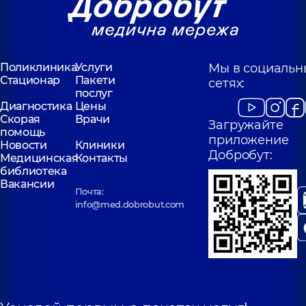
Поликлиника
Услуги
Мы в социальн
Стационар
Пакети
сетях:
послуг
Диагностика
Цены
Скорая
Врачи
Загружайте
помощь
приложение
Новости
Клиники
Добробут:
Медицинская
Контакты
библиотека
Вакансии
Почта:
info@med.dobrobut.com