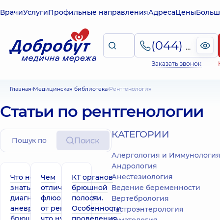
Врачи
Услуги
Профильные направления
Адреса
Цены
Больш
(044) 495-2-888
Заказать звонок
Главная
Медицинская библиотека
Рентгенология
Статьи по рентгенологии
КАТЕГОРИИ
Поиск
Алергология и Иммунологи
Андрология
Анестезиология
Что необходимо
Чем
КТ органов
знать о
отличается
брюшной
Ведение беременности
диагностике
флюорография
полости.
Вертебрология
аневризмы аорты
от рентгена:
Особенности
Гастроэнтерология
брюшной полости
что нужно
проведения.