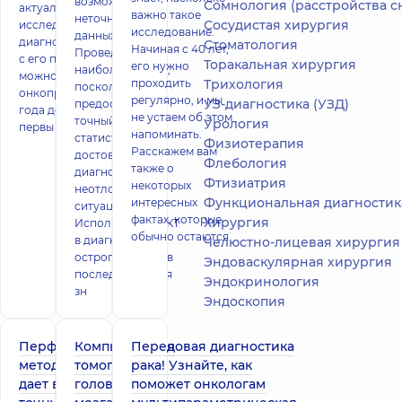
возможной
Сомнология (расстройства с
актуально
важно такое
неточности
Сосудистая хирургия
исследование при
исследование.
данных осмотра.
диагностике рака –
Стоматология
Начиная с 40 лет,
Проведение КТ -
с его помощью
Торакальная хирургия
его нужно
наиболее важно,
можно обнаружить
проходить
Трихология
поскольку КТ
онкопроцесс за 1-2
регулярно, и мы
УЗ-диагностика (УЗД)
предоставляет
года до появления
не устаем об этом
точный и
Урология
первы
напоминать.
статистически
Физиотерапия
Расскажем вам
достоверный
Флебология
также о
диагноз в
Фтизиатрия
некоторых
неотложной
Функциональная диагностика (ЭКГ, холтер, дн
интересных
ситуации.
фактах, которые
Хирургия
Использование КТ
обычно остаются
в диагностике
Челюстно-лицевая хирургия
острого живота в
Эндоваскулярная хирургия
последнее время
Эндокринология
зн
Эндоскопия
Перфузия —
Компьютерная
Передовая диагностика
метод, который
томография
рака! Узнайте, как
дает врачам
головного
поможет онкологам