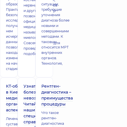
образований.
ситуации,
нервных корешков
Практическая
требующие
и других структур
безопасность
уточнения
позвоночника в
исследования и
диагноза более
официальной
получаемые при
новыми и
медицине
нем
совершенными
называется
исчерпывающие
методами. К
миелографией.
данные
таковым
Совсем недавно для
позволяют
относится МРТ
проведения
находить
внутренних
подобного иссл
изменения даже
органов.
на начальных
Технология,
стадия
КТ-обследование
Узнать о
Рентген-
в Киеве,
болезни все
диагностика –
медицинские и
невозможно?
преимущества
организационные
Читайте, как
процедуры
аспекты
наши
Что такое
специалисты
рентген-
Лечение остеопороза
справляются
диагностика
суставов,