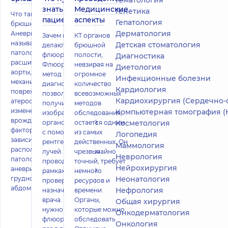
Гематология
знать
Медицинские
Генетика
Что такое аневризма
пациенту
аспекты
Гепатология
брюшной аорты
Дерматология
Аневризмой аорты
Зачем и как
КТ органов
называют
Детская стоматология
делают
брюшной
патологическое
флюорографию
полости,
Диагностика
расширение участка
Флюорография –
невзирая на
Диетология
аорты, вызванное
метод
огромное
Инфекционные болезни
механическим
диагностики,
количество
Кардиология
повреждением,
позволяющий
всевозможных
Кардиохирургия (Сердечно-сосудистая хи
атеросклеротическими
получить
методов
изменениями или
Компьютерная томография (
изображение
обследования,
врожденными
органов и тканей
остается одним
Косметология
факторами. В
с помощью
из самых
Логопедия
зависимости от
рентгеновских
действенных. Он
Маммология
расположения
лучей. Процедура
чрезвычайно
Неврология
патологии выделяют
проводится в
точный, требует
Нейрохирургия
аневризму брюшной,
рамках плановой
немного
грудной и торако-
Неонатология
проверки или по
ресурсов и
абдоминальной аор
Нефрология
назначению
времени.
врача. Зачем
Органы,
Общая хирургия
нужно делать
которые можно
Онкодерматология
флюорографию
обследовать
Онкология