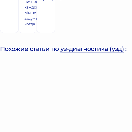
личность, на
каждого из нас.
Мы не
задумываемся,
когда
Похожие статьи по
уз-диагностика (узд)
: