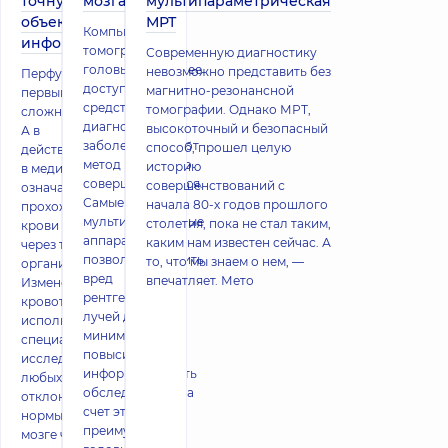
точную и
мозга
мультипараметрическая
объективную
МРТ
Компьютерная
информацию
томография
Современную диагностику
головы – наиболее
невозможно представить без
Перфузия — на
доступное
магнитно-резонансной
первый взгляд,
средство
томографии. Однако МРТ,
сложный термин.
диагностики
высокоточный и безопасный
А в
заболеваний. Этот
способ, прошел целую
действительности,
метод постоянно
историю
в медицине он
совершенствуется.
совершенствований с
означает
Самые новые
начала 80-х годов прошлого
прохождение
мультиспиральные
столетия, пока не стал таким,
крови или лимфы
аппараты
каким нам известен сейчас. А
через ткани
позволяют снизить
то, что мы знаем о нем, —
организма.
вред
впечатляет. Мето
Изменения
рентгеновских
кровотока
лучей до
используют
минимума и
специалисты для
повысить
исследования
информативность
любых
обследования. За
отклонений от
счет этих
нормы в головном
преимуществ КТ
мозге человека.