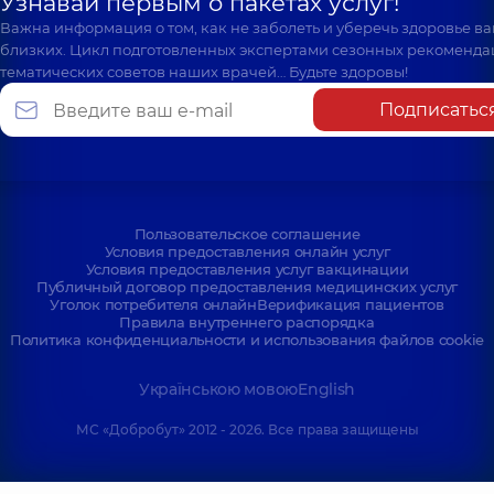
Узнавай первым о пакетах услуг!
Важна информация о том, как не заболеть и уберечь здоровье в
близких. Цикл подготовленных экспертами сезонных рекоменда
тематических советов наших врачей… Будьте здоровы!
Подписатьс
Пользовательское соглашение
Условия предоставления онлайн услуг
Условия предоставления услуг вакцинации
Публичный договор предоставления медицинских услуг
Уголок потребителя онлайн
Верификация пациентов
Правила внутреннего распорядка
Политика конфиденциальности и использования файлов cookie
Українською мовою
English
МС «Добробут» 2012 - 2026. Все права защищены