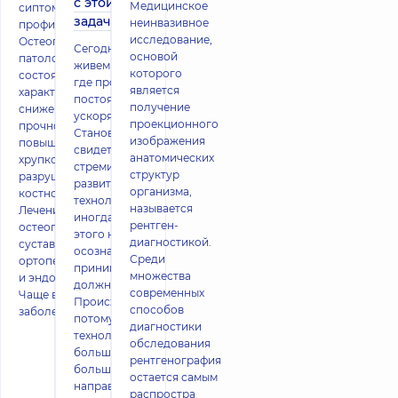
с этой
Медицинское
сиптоматика,
задачей
неинвазивное
профилактика
исследование,
Остеопороз –
Сегодня мы
основой
патологическое
живем в мире,
которого
состояние,
где прогресс
является
характеризующееся
постоянно
получение
снижением
ускоряется.
проекционного
прочности костей,
Становимся
изображения
повышением их
свидетелями
анатомических
хрупкости и
стремительного
структур
разрушением
развития
организма,
костной ткани.
технологий,
называется
Лечением
иногда даже
рентген-
остеопороза
этого не
диагностикой.
суставов занимаются
осознавая,
Среди
ортопед, ревматолог
принимая как
множества
и эндокринолог.
должное.
современных
Чаще всего
Происходит так
способов
заболевание встреч
потому, что
диагностики
технологии все
обследования
больше и
рентгенография
больше
остается самым
направлены на
распростра