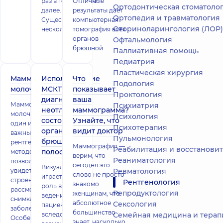
раз в год, читайте
Отличные
Ортодонтическая стоматоло
далее.
результаты дает
Ортопедия и травматология
Существует
компьютерная
Оториноларингология (ЛОР)
несколько
томография всех
органов
Офтальмология
брюшной
Паллиативная помощь
Педиатрия
Пластическая хирургия
Маммография
Использование
Что
Подология
молочных желез
МСКТ в
показывает
Проктология
диагностике
ваша
Маммография
Психиатрия
неотложных
маммограмма?
молочной железы –
Психология
состояний
Узнайте, что
один из самых
Психотерапия
органов
видит доктор
важных
Пульмонология
брюшной
рентгенологических
Маммография —
Реабилитация и восстановительное л
полости
методов,
верим, что
Реаниматология
позволяющих
сегодня это
Визуализация
увидеть внутреннее
Ревматология
слово не просто
играет важную
строение груди и
Рентгенология
знакомо
роль в тактике
рассмотреть на
Репродуктология
женщинам, что
ведения
снимках признаки
абсолютное
Сексология
пациентов
заболеваний.
большинство
вследствие
Семейная медицина и терап
Особенно
знает, насколько