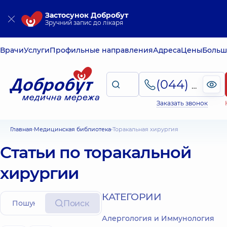
Застосунок Добробут
Зручний запис до лікаря
Врачи
Услуги
Профильные направления
Адреса
Цены
Больш
(044) 495-2-888
Заказать звонок
Главная
Медицинская библиотека
Торакальная хирургия
Статьи по торакальной
хирургии
КАТЕГОРИИ
Поиск
Алергология и Иммунология