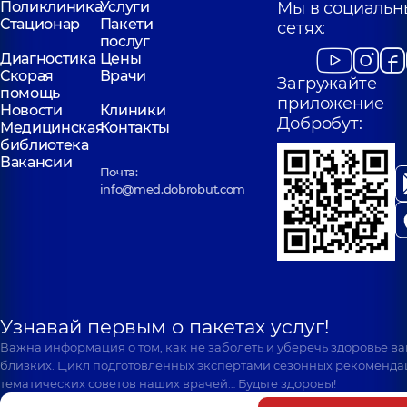
Поликлиника
Услуги
Мы в социальн
Стационар
Пакети
сетях:
послуг
Диагностика
Цены
Скорая
Врачи
Загружайте
помощь
приложение
Новости
Клиники
Добробут:
Медицинская
Контакты
библиотека
Вакансии
Почта:
info@med.dobrobut.com
Узнавай первым о пакетах услуг!
Важна информация о том, как не заболеть и уберечь здоровье в
близких. Цикл подготовленных экспертами сезонных рекоменда
тематических советов наших врачей… Будьте здоровы!