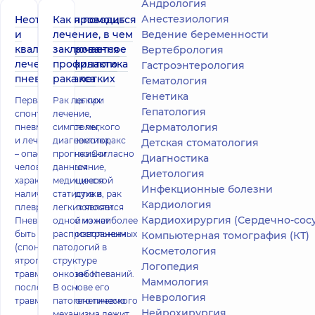
Андрология
Анестезиология
Неотложная помощь
Как проводится
и
лечение, в чем
Ведение беременности
квалифицированное
заключается
Вертебрология
лечение открытого
профилактика
Гастроэнтерология
пневмоторакса
рака легких
Гематология
Генетика
Первая помощь при
Рак легких:
Гепатология
спонтанном
лечение,
Дерматология
пневмотораксе легкого
симптомы,
и лечение Пневмоторакс
диагностика,
Детская стоматология
– опасное для жизни
прогноз Согласно
Диагностика
человека состояние,
данным
Диетология
характеризующееся
медицинской
Инфекционные болезни
наличием воздуха в
статистики, рак
Кардиология
плевральной полости.
легких является
Кардиохирургия (Сердечно-сосудистая хирург
Пневмоторакс может
одной из наиболее
быть самопроизвольным
распространенных
Компьютерная томография (КТ)
(спонтанным),
патологий в
Косметология
ятрогенным и
структуре
Логопедия
травматическим. К
онкозаболеваний.
Маммология
последствиям
В основе его
Неврология
травматического пневмо
патогенетического
Нейрохирургия
механизма лежит