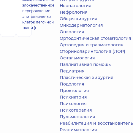
злокачественное
Неонатология
перерождение
Нефрология
эпителиальных
Общая хирургия
клеток легочной
Онкодерматология
ткани (п
Онкология
Ортодонтическая стоматология
Ортопедия и травматология
Оториноларингология (ЛОР)
Офтальмология
Паллиативная помощь
Педиатрия
Пластическая хирургия
Подология
Проктология
Психиатрия
Психология
Психотерапия
Пульмонология
Реабилитация и восстановительное лечен
Реаниматология