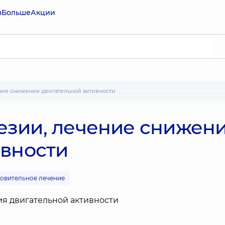
ы
Больше
Акции
ние снижения двигательной активности
зии, лечение снижен
ивности
новительное лечение