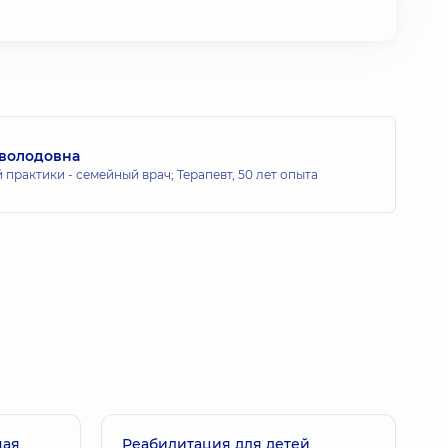
еволодовна
 практики - семейный врач; Терапевт,
50 лет опыта
ная
Реабилитация для детей