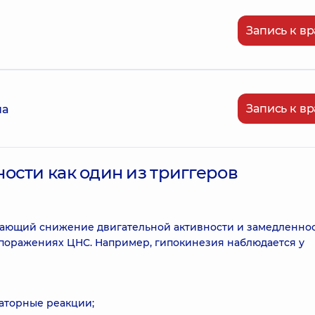
Запись к вр
Запись к вр
на
ости как один из триггеров
ючающий снижение двигательной активности и замедленно
поражениях ЦНС. Например, гипокинезия наблюдается у
аторные реакции;