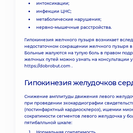
интоксикации;
инфекции ЦНС;
метаболические нарушения;
нервно-мышечные расстройства.
Гипокинезия желчного пузыря возникает вслед
недостаточном сокращении желчного пузыря в
Больные жалуются на тупую боль в правом под
желчных путей можно узнать на консультации у
https://dobrobut.com
.
Гипокинезия желудочков сер
Снижение амплитуды движения левого желудоч
при проведении эхокардиографии свидетельств
(постинфарктный кардиосклероз), ишемии миок
сократимости сегментов левого желудочка у б
пятибалльной шкале:
Нормальная сократимость.