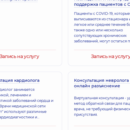
поддержка пациентов с C
Пациенты с COVID-19, которые
выписываются из стационара 
легкое или среднее течение б
также одно или несколько
сопутствующих хронических
заболеваний, могут остаться 
наблюдением врачей и медиц
персонала медицинской сети
Запись на услугу
Запись на услуг
"Добробут
тация кардиолога
Консультация невролога
онлайн разъяснение
диолог занимается
икой, лечением и
Виртуальная консультация - 
тикой заболеваний сердца и
метод обратной связи для пац
 Врачи медицинской сети
врача, не требующий физичес
т" используют различные
присутствия.
ардиодиагностики и
т современные методы
пациентов с сердечно-