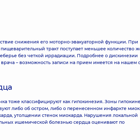
ствие снижения его моторно-эвакуаторной функции. При
 пищеварительный тракт поступает меньшее количество ж
реберье без четкой иррадиации. Подробнее о дискинезии
 врача – возможность записи на прием имеется на нашем 
дца
ка тоже классифицируют как гипокинезия. Зоны гипокин
уют либо об остром, либо о перенесенном инфаркте мио
арда, утолщении стенок миокарда. Нарушения локальной
ольных ишемической болезнью сердца оценивают по