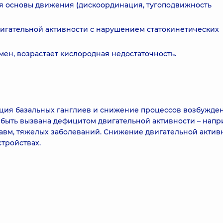
я основы движения (дискоординация, тугоподвижность
игательной активности с нарушением статокинетических
ен, возрастает кислородная недостаточность.
ция базальных ганглиев и снижение процессов возбужде
 быть вызвана дефицитом двигательной активности – напр
авм, тяжелых заболеваний. Снижение двигательной актив
тройствах.