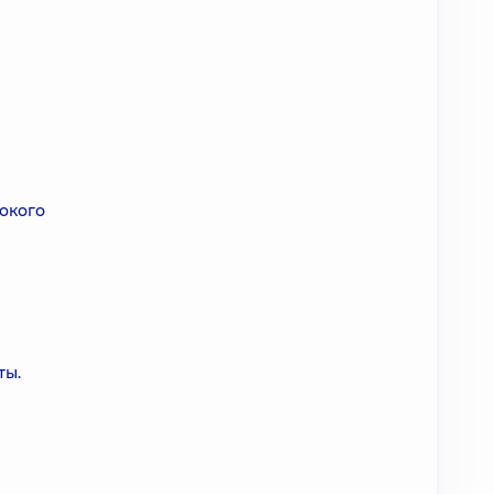
окого
ты.