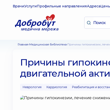
Врачи
Услуги
Профильные направления
Адреса
Цен
Главная
Медицинская библиотека
Причины гипокинезии, лече
Причины гипокине
двигательной акт
Неврология
Кардиология
Реабилитация и восста