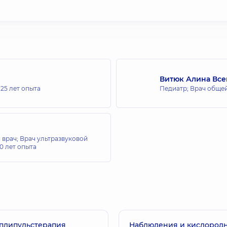
Витюк Алина Вс
,
25 лет опыта
Педиатр; Врач общей
 врач; Врач ультразвуковой
0 лет опыта
плипульстерапия
Наблюдения и кислород