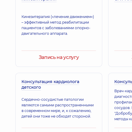
Кинезитерапия («лечение движением»)
– эффективный метод реабилитации
пациентов с заболеваниями опорно-
двигательного аппарата.
Запись на услугу
Консультация кардиолога
Консуль
детского
Врач-кар
диагност
Сердечно-сосудистые патологии
профилак
являются самыми распространенными
сосудов.
в современном мире, и, к сожалению,
"Добробу
детей они тоже не обходят стороной.
методы к
применяю
лечения 