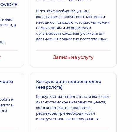
OVID-19
В понятие реабилитации мы
вкладываем совокупность методов и
и имеют
методик с помощью которых мы можем
олезни, а
помочь детям и их родителям
организовать ежедневную жизнь для
достижения совместно поставленных
под
целей, направленных на улучшение
инского
качества жизни в социуме.
у
Запись на услугу
 через
Консультация невропатолога
(невролога)
Консультация невропатолога включает
удобный
диагностическое интервью пациента,
иента и
сбор анамнеза, исследования
кого
рефлексов, при необходимости
инструментальные исследования.