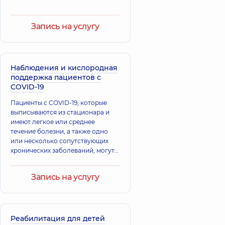
Дубина
Жилинская
Светлана
Тамара
Запись на услугу
Павловна
Михайловна
Невролог детский,
Невролог,
25 лет
38 лет опыта
опыта
Наблюдения и кислородная
Лукач Оксана
поддержка пациентов с
Мицюк Оксана
Ивановна
Владимировна
COVID-19
Невролог; Врач
ультразвуковой
Невролог,
27 лет
Пациенты с COVID-19, которые
диагностики,
31 лет
опыта
опыта
выписываются из стационара и
имеют легкое или среднее
течение болезни, а также одно
Рябцева Елена
Носулич Павел
или несколько сопутствующих
Владимировна
Викторович
хронических заболеваний, могут
Невролог,
31 лет
Невролог,
14 лет
остаться под наблюдением
опыта
опыта
врачей и медицинского
Запись на услугу
персонала медицинской сети
"Добробут
Пепенина
Ирина
Борисовна
Реабилитация для детей
Невролог,
32 лет