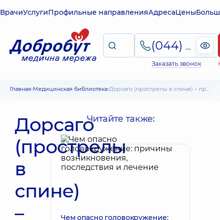
Врачи
Услуги
Профильные направления
Адреса
Цены
Больш
(044) 495-2-888
Заказать звонок
Главная
Медицинская библиотека
Дорсаго (прострелы в спине) – причины появления, описание симптомов, лечение
Дорсаго
Читайте также:
(прострелы
в
спине)
–
Чем опасно головокружение: