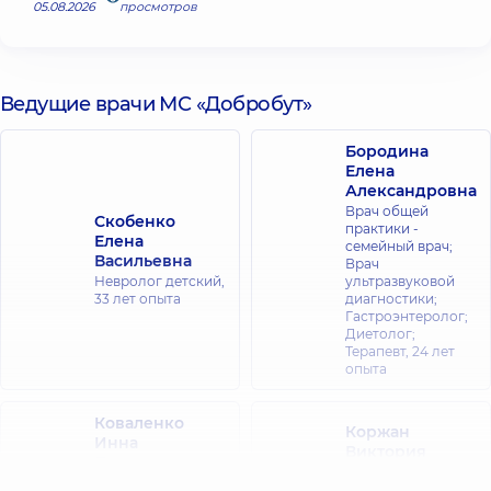
05.08.2026
просмотров
Ведущие врачи МС «Добробут»
Бородина
Елена
Александровна
Врач общей
Скобенко
практики -
Елена
семейный врач;
Васильевна
Врач
Невролог детский,
ультразвуковой
33 лет опыта
диагностики;
Гастроэнтеролог;
Диетолог;
Терапевт,
24 лет
опыта
Коваленко
Коржан
Инна
Виктория
Дмитриевна
Аркадьевна
Невролог детский;