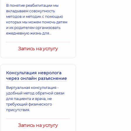
опыта
В понятие реабилитации мы
вкладываем совокупность
методов и методик с помощью
которых мы можем помочь детям
и их родителям организовать
ежедневную жизнь для
достижения совместно
поставленных целей,
Запись на услугу
направленных на улучшение
качества жизни в социуме.
Консультация невролога
через онлайн разъяснение
Виртуальная консультация -
удобный метод обратной связи
для пациента и врача, не
требующий физического
присутствия.
Запись на услугу