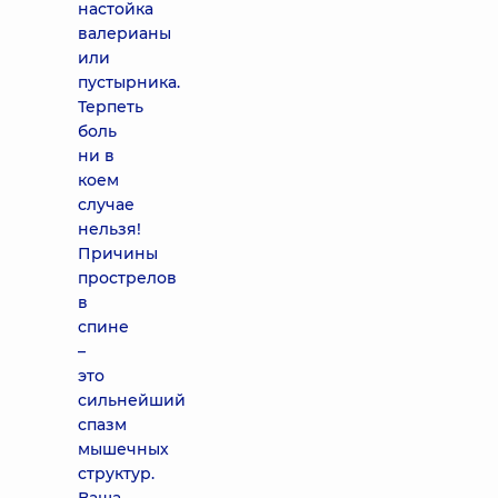
настойка
валерианы
или
пустырника.
Терпеть
боль
ни в
коем
случае
нельзя!
Причины
прострелов
в
спине
–
это
сильнейший
спазм
мышечных
структур.