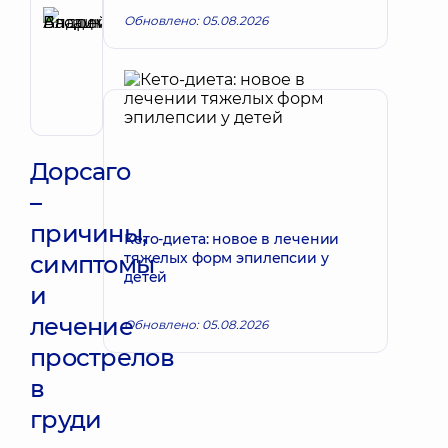
Басацкий
Обновлено: 05.08.2026
Андрей
Запись к врачу
Владимирович
Хирург
эндоваскулярный
Дорсаго
–
причины,
Кето-диета: новое в лечении
тяжелых форм эпилепсии у
симптомы
детей
и
лечение
Обновлено: 05.08.2026
прострелов
в
груди