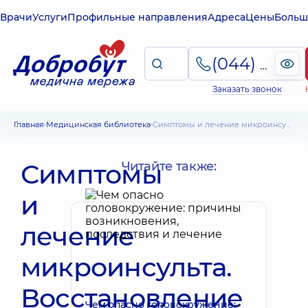
Врачи
Услуги
Профильные направления
Адреса
Цены
Больш
(044) 495-2-888
Заказать звонок
Главная
Медицинская библиотека
Симптомы и лечение микроинсульта. Восстановление здоровья
Симптомы
Читайте также:
и
лечение
микроинсульта.
Восстановление
Чем опасно головокружение: