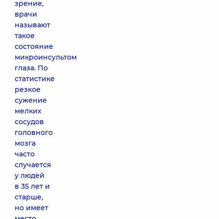
зрение,
врачи
называют
такое
состояние
микроинсультом
глаза. По
статистике
резкое
сужение
мелких
сосудов
головного
мозга
часто
случается
у людей
в 35 лет и
старше,
но имеет
место