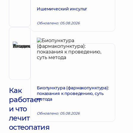
Запись к врачу
Николаевич
Ишемический инсульт
Вертебролог;
Врач
Обновлено: 05.08.2026
физической
и
реабилитационной
Рецензент
медицины
Аникеева
(ФРМ);
Татьяна
Ортопед-
Запись к врачу
травматолог;
Владимировна
Реабилитолог
Терапевт;
Кардиолог;
Ревматолог
Биопунктура (фармакопунктура):
Как
показания к проведению, суть
работает
метода
и что
Обновлено: 05.08.2026
лечит
остеопатия