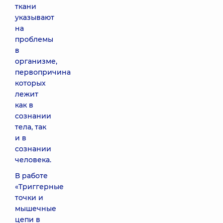
ткани
указывают
на
проблемы
в
организме,
первопричина
которых
лежит
как в
сознании
тела, так
и в
сознании
человека.
В работе
«Триггерные
точки и
мышечные
цепи в