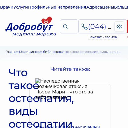
Врачи
Услуги
Профильные направления
Адреса
Цены
Больш
(044) 495-2-888
Заказать звонок
Главная
Медицинская библиотека
Что такое остеопатия, виды остеопатии, отличие от мануальной терапии
Что
Читайте также:
такое
остеопатия,
виды
остеопатии,
Наследственная мозжечковая