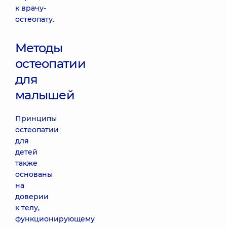
к врачу-
остеопату.
Методы
остеопатии
для
малышей
Принципы
остеопатии
для
детей
также
основаны
на
доверии
к телу,
функционирующему