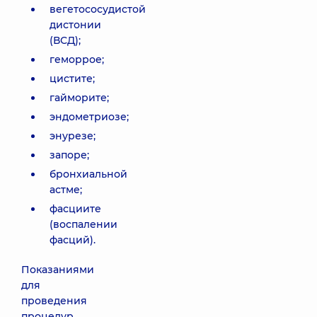
вегетососудистой
дистонии
(ВСД);
геморрое;
цистите;
гайморите;
эндометриозе;
энурезе;
запоре;
бронхиальной
астме;
фасциите
(воспалении
фасций).
Показаниями
для
проведения
процедур