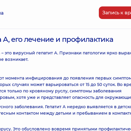
Запись к вр
на
 А, его лечение и профилактика
– это вирусный гепатит А. Признаки патологии ярко выр
е возникает.
 от момента инфицирования до появления первых симптом
торых случаях может варьироваться от 15 до 50 суток. Во вр
ся только по кровяному руслу, симптомы заболевания
оровым, хотя уже и представляет опасность для окружающи
сного заболевания. Гепатит А нередко выявляется в детск
 тесным контактом между детьми и пребыванием в компак
ирусу. Это обусловлено вовремя принятыми профилактич