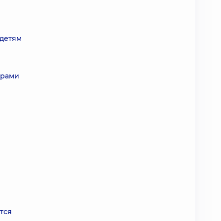
 детям
ерами
ится