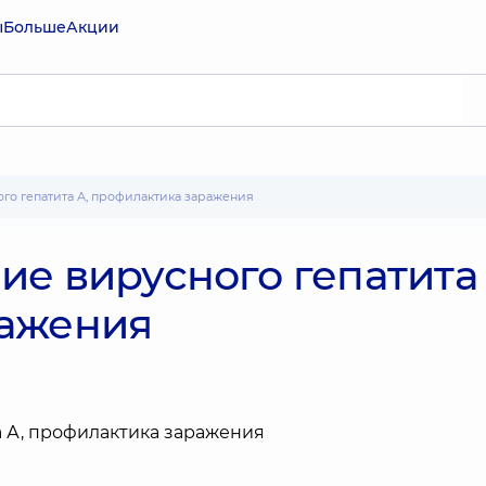
ы
Больше
Акции
го гепатита А, профилактика заражения
е вирусного гепатита 
ражения