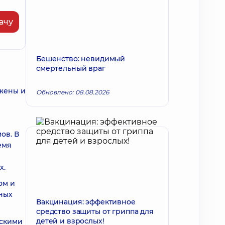
ачу
Бешенство: невидимый
смертельный враг
ажены и
Обновлено: 08.08.2026
ов. В
емя
х.
ом и
тных
Вакцинация: эффективное
средство защиты от гриппа для
детей и взрослых!
ескими