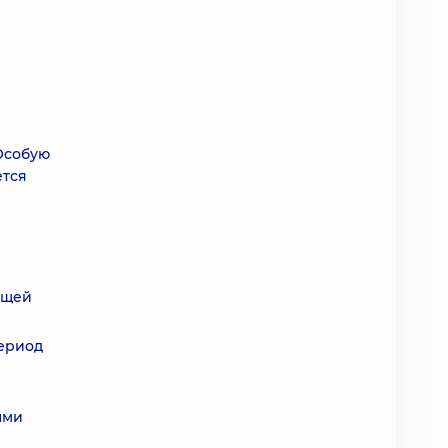
Особую
ется
бщей
период
ыми