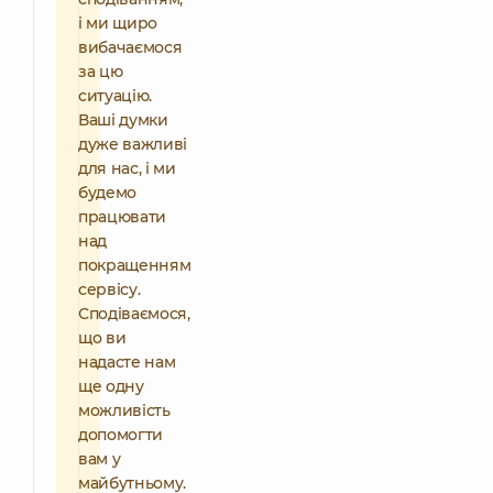
і ми щиро
вибачаємося
за цю
ситуацію.
Ваші думки
дуже важливі
для нас, і ми
будемо
працювати
над
покращенням
сервісу.
Сподіваємося,
що ви
надасте нам
ще одну
можливість
допомогти
вам у
майбутньому.