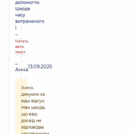
допомогти.
Шкода
часу
витраченого
і
...
Читать
весь
текст
–
13.09.2025
Анна
Анно,
дякуємо за
ваш відгук.
Нам шкода,
що ваш
досвід не
відповідав
сподіванням,