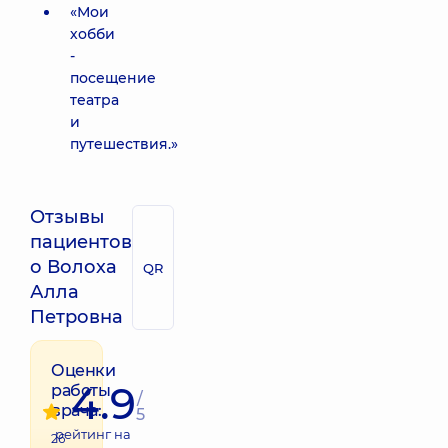
«Мои
хобби
-
посещение
театра
и
путешествия.»
Отзывы
пациентов
о Волоха
QR
Алла
Петровна
Оценки
4.9
работы
/
врача:
5
рейтинг на
26