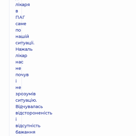
лікаря
в
ПАГ
саме
по
нашій
ситуації.
Нажаль
лікар
нас
не
почув
і
не
зрозумів
ситуацію.
Відчувалась
відстороненість
і
відсутність
бажання