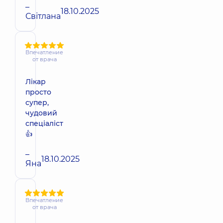
–
18.10.2025
Світлана
Впечатление
от врача
Лікар
просто
супер,
чудовий
спеціаліст
👍
–
18.10.2025
Яна
Впечатление
от врача