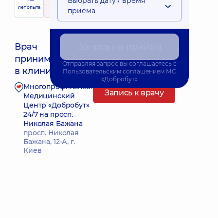
Выбрать дату / время
лет опыта
рейтинг
на основе
принимает
приема
28 отзывов
детей
Врач
Запись на прийом
принимает
Отправляя запрос вы соглашаетесь с
в клинике
Пользовательским соглашением
МС
«Добробут»
Многопрофильный
Запись к врачу
Медицинский
Центр «Добробут»
24/7 на просп.
Николая Бажана
просп. Николая
Бажана, 12-А, г.
Киев