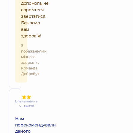
допомога, не
соромтеся
звертатися.
Бажаємо
вам
здоров'я!
З
побажаннями
міцного
здоров`я,
Команда
Добробут
Впечатление
от врача
Нам
порекомендували
даного