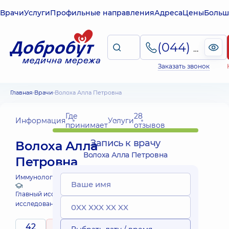
Врачи
Услуги
Профильные направления
Адреса
Цены
Больш
(044) 495-2-888
Заказать звонок
Главная
Врачи
Волоха Алла Петровна
Где
28
Информация
Услуги
принимает
отзывов
Запись к врачу
Волоха Алла
Волоха Алла Петровна
Петровна
Иммунолог детский;
Главный исследователь Клинических
исследований Добробут
42
4.9
/ 5