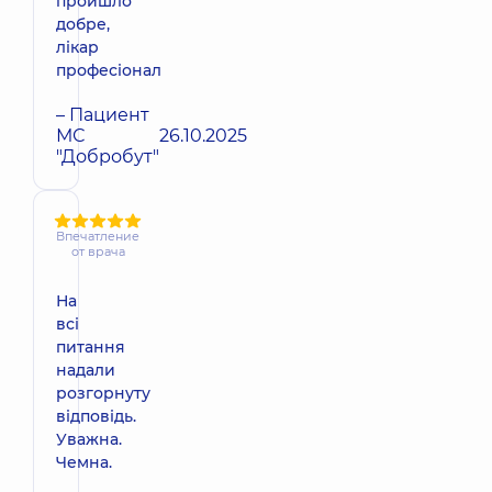
пройшло
добре,
лікар
професіонал
– Пациент
МС
26.10.2025
"Добробут"
Впечатление
от врача
На
всі
питання
надали
розгорнуту
відповідь.
Уважна.
Чемна.