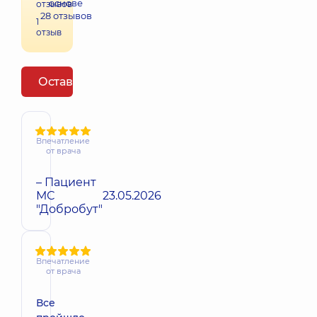
основе
отзывов
28
отзывов
1
отзыв
Оставить отзыв
Впечатление
от врача
– Пациент
МС
23.05.2026
"Добробут"
Впечатление
от врача
Все