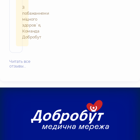
З
побажаннями
міцного
здоров`я,
Команда
Добробут
Читать все
отзывы…