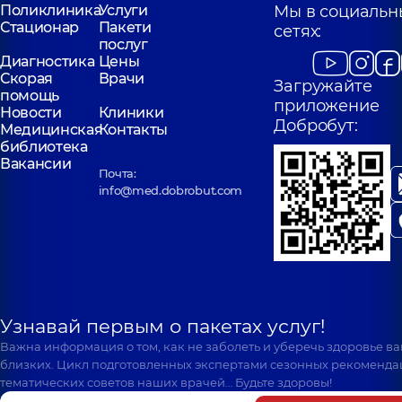
Поликлиника
Услуги
Мы в социальн
Стационар
Пакети
сетях:
послуг
Диагностика
Цены
Скорая
Врачи
Загружайте
помощь
приложение
Новости
Клиники
Добробут:
Медицинская
Контакты
библиотека
Вакансии
Почта:
info@med.dobrobut.com
Узнавай первым о пакетах услуг!
Важна информация о том, как не заболеть и уберечь здоровье в
близких. Цикл подготовленных экспертами сезонных рекоменда
тематических советов наших врачей… Будьте здоровы!