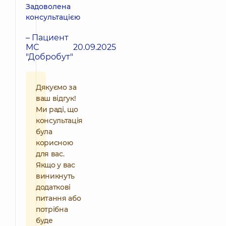
Задоволена
консультацією
– Пациент
МС
20.09.2025
"Добробут"
Дякуємо за
ваш відгук!
Ми раді, що
консультація
була
корисною
для вас.
Якщо у вас
виникнуть
додаткові
питання або
потрібна
буде