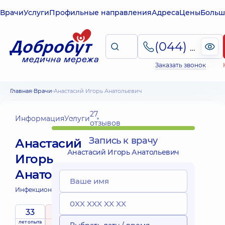
Врачи
Услуги
Профильные направления
Адреса
Цены
Больш
(044) 495-2-888
Заказать звонок
Главная
Врачи
Анастасий Игорь Анатольевич
27
Информация
Услуги
отзывов
Запись к врачу
Анастасий
Анастасий Игорь Анатольевич
Игорь
Анатольевич
Инфекционист;
33
5
/ 5
лет опыта
рейтинг
на основе