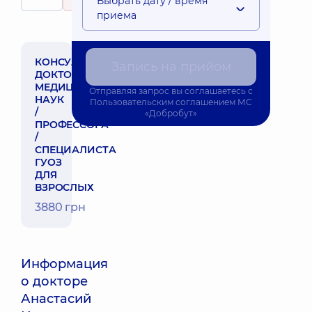
Выбрать дату / время
27 отзывов
приема
КОНСУЛЬТАЦИЯ
Запись на прийом
ДОКТОРА
МЕДИЦИНСКИХ
Отправляя запрос вы соглашаетесь с
НАУК
Пользовательским соглашением
МС
/
«Добробут»
ПРОФЕССОРА
/
СПЕЦИАЛИСТА
ГУОЗ
ДЛЯ
ВЗРОСЛЫХ
3880 грн
Информация
о докторе
Анастасий