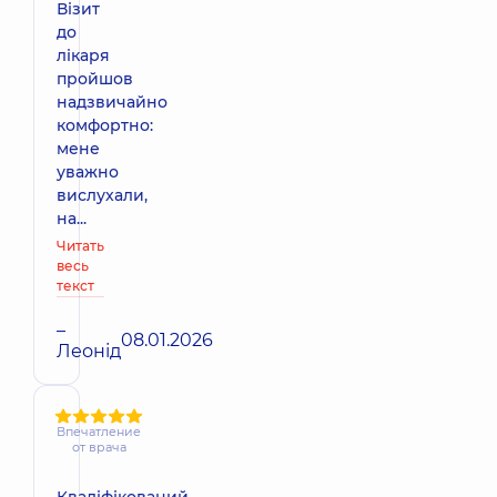
Візит
до
лікаря
пройшов
надзвичайно
комфортно:
мене
уважно
вислухали,
на...
Читать
весь
текст
–
08.01.2026
Леонід
Впечатление
от врача