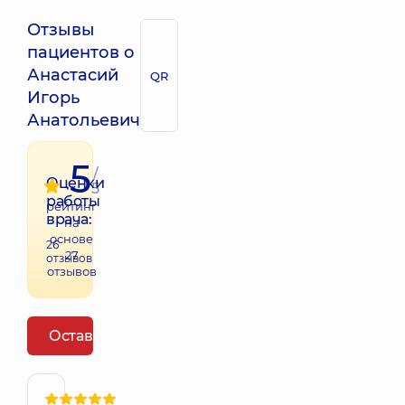
Отзывы
пациентов о
Анастасий
QR
Игорь
Анатольевич
5
/
Оценки
5
работы
рейтинг
врача:
на
основе
26
27
отзывов
отзывов
Оставить отзыв