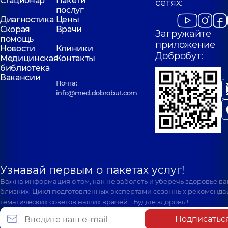
Стационар
Пакети
сетях:
послуг
Диагностика
Цены
Скорая
Врачи
Загружайте
помощь
приложение
Новости
Клиники
Добробут:
Медицинская
Контакты
библиотека
Вакансии
Почта:
info@med.dobrobut.com
Узнавай первым о пакетах услуг!
Важна информация о том, как не заболеть и уберечь здоровье в
близких. Цикл подготовленных экспертами сезонных рекоменда
тематических советов наших врачей… Будьте здоровы!
Подписатьс