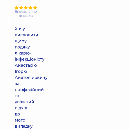
Впечатление
от врача
Хочу
висловити
щиру
подяку
лікарю-
інфекціоністу
Анастасію
Ігорю
Анатолійовичу
за
професійний
та
уважний
підхід
до
мого
випадку.