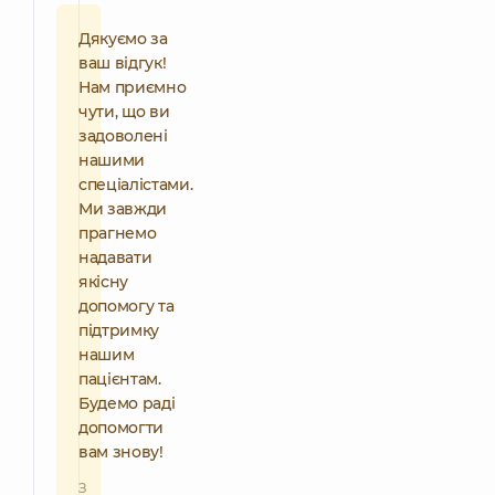
Дякуємо за
ваш відгук!
Нам приємно
чути, що ви
задоволені
нашими
спеціалістами.
Ми завжди
прагнемо
надавати
якісну
допомогу та
підтримку
нашим
пацієнтам.
Будемо раді
допомогти
вам знову!
З