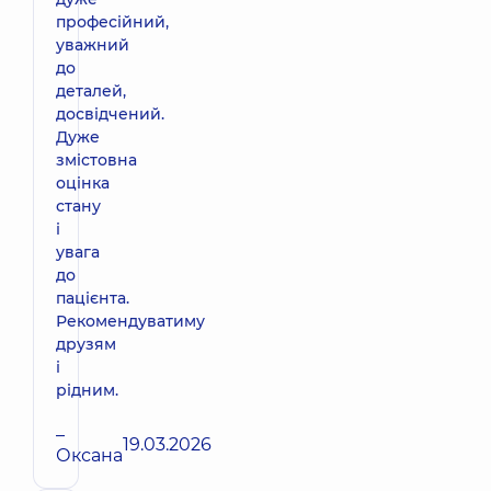
професійний,
уважний
до
деталей,
досвідчений.
Дуже
змістовна
оцінка
стану
і
увага
до
пацієнта.
Рекомендуватиму
друзям
і
рідним.
–
19.03.2026
Оксана