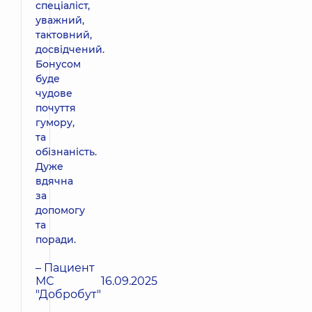
спеціаліст,
уважний,
тактовний,
досвідчений.
Бонусом
буде
чудове
почуття
гумору,
та
обізнаність.
Дуже
вдячна
за
допомогу
та
поради.
– Пациент
МС
16.09.2025
"Добробут"