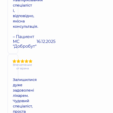
Кваліфікований
спеціаліст
і,
відповідно,
якісна
консультація.
– Пациент
МС
16.12.2025
"Добробут"
Впечатление
от врача
Залишилися
дуже
задоволені
лікарем.
Чудовий
спеціаліст,
проста