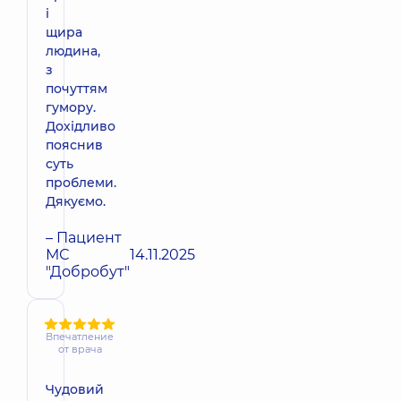
і
щира
людина,
з
почуттям
гумору.
Дохідливо
пояснив
суть
проблеми.
Дякуємо.
– Пациент
МС
14.11.2025
"Добробут"
Впечатление
от врача
Чудовий