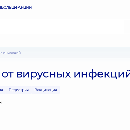
ы
Больше
Акции
ных инфекций
ь от вирусных инфекци
ия
Педиатрия
Вакцинация