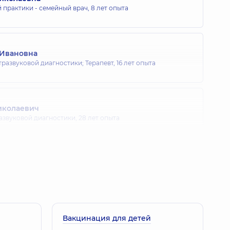
 практики - семейный врач,
8 лет опыта
 Ивановна
тразвуковой диагностики; Терапевт,
16 лет опыта
иколаевич
развуковой диагностики,
28 лет опыта
олаевна
та
итрий Владимирович
Вакцинация для детей
 - семейный врач; Педиатр; Терапевт,
12 лет опыта