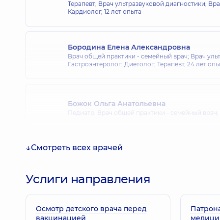
Терапевт; Врач ультразвуковой диагностики; Вр
Кардиолог,
12 лет опыта
Бородина Елена Александровна
Врач общей практики - семейный врач; Врач уль
Гастроэнтеролог; Диетолог; Терапевт,
24 лет опы
Божок Ольга Анатольевна
Педиатр; Врач общей практики - семейный врач;
Смотреть всех врачей
Бондаренко Инна Витальевна
Терапевт; Пульмонолог,
25 лет опыта
Услиги направления
Осмотр детского врача перед
Билаш Наталия Николаевна
Патрон
вакцинацией
медици
Терапевт; Гастроэнтеролог,
17 лет опыта