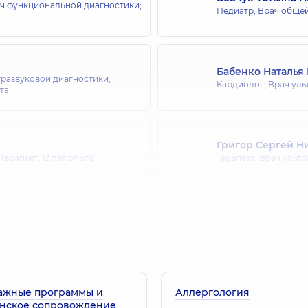
ач функциональной диагностики;
Педиатр; Врач общей
Бабенко Наталья
тразвуковой диагностики;
Кардиолог; Врач уль
та
Григор Сергей Н
 Терапевт,
12 лет опыта
Терапевт; Врач ульт
Варич Елена Ник
Терапевт,
40 лет опы
ажные программы и
Аллергология
Белоконский Дм
нское сопровождение
Врач общей практики