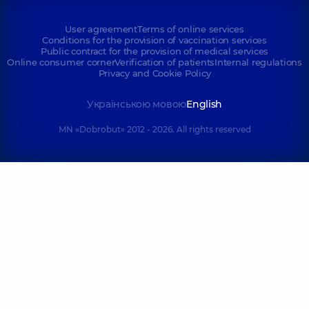
User agreement
Terms of online services
Conditions for the provision of vaccination services
Public contract for the provision of medical services
Online consumer corner
Verification of patients
Internal regulations
Privacy and Cookie Policy
Українською мовою
English
MN «Dobrobut» 2012 - 2026. All rights reserved