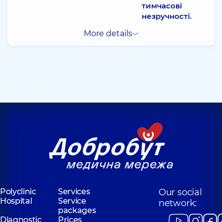
тимчасові
незручності.
More details
Polyclinic
Services
Our social
Hospital
Service
network:
packages
Diagnostic
Prices