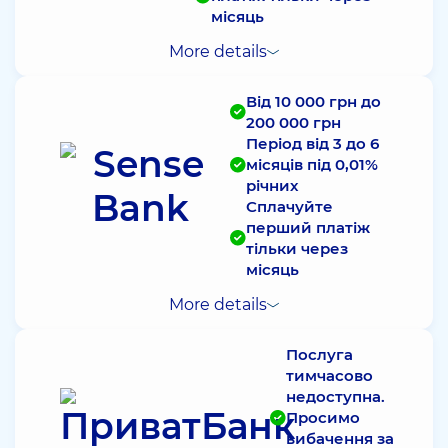
місяць
More details
Від 10 000 грн до
200 000 грн
Період від 3 до 6
місяців під 0,01%
річних
Сплачуйте
перший платіж
тільки через
місяць
More details
Послуга
тимчасово
недоступна.
Просимо
вибачення за