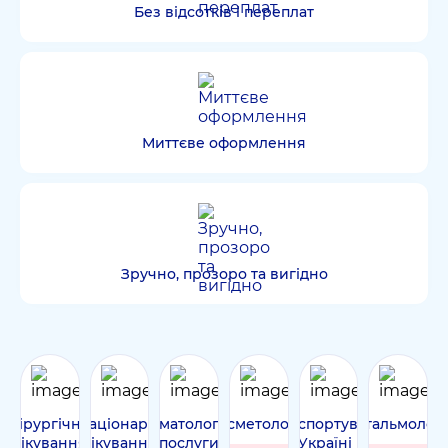
Без відсотків і переплат
Миттєве оформлення
Зручно, прозоро та вигідно
Хірургічне
Стаціонарне
Стоматологічні
Косметологія
Транспортування
Офтальмологі
лікування
лікування
послуги
по Україні і за