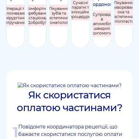
Сучасні
Лікування
кордоном
апаратні та
захворювань
Операції та
Комфортне
Лікування
ін'єкційні
ока та
малоінвазивні
перебування
зубів та
Супровід
процедури
естетична
хірургічні
в стаціонарі
естетична
в
окулопластика
втручання
Добробут
стоматологія
автомобілі
швидкої
допомоги
Як скористатися
оплатою частинами?
1
Повідомте координатора рецепції, що
бажаєте скористатися послугою оплати