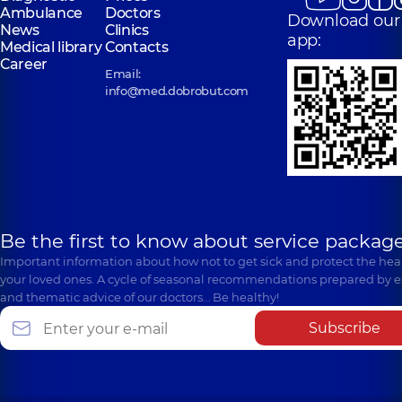
Ambulance
Doctors
Download our
News
Clinics
app:
Medical library
Contacts
Career
Email:
info@med.dobrobut.com
Be the first to know about service package
Important information about how not to get sick and protect the heal
your loved ones. A cycle of seasonal recommendations prepared by e
and thematic advice of our doctors… Be healthy!
Subscribe