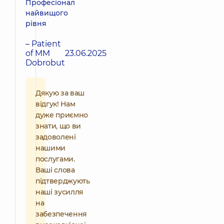
Професіонал
найвищого
рівня
– Patient
of MM
23.06.2025
Dobrobut
Дякую за ваш
відгук! Нам
дуже приємно
знати, що ви
задоволені
нашими
послугами.
Ваші слова
підтверджують
наші зусилля
на
забезпечення