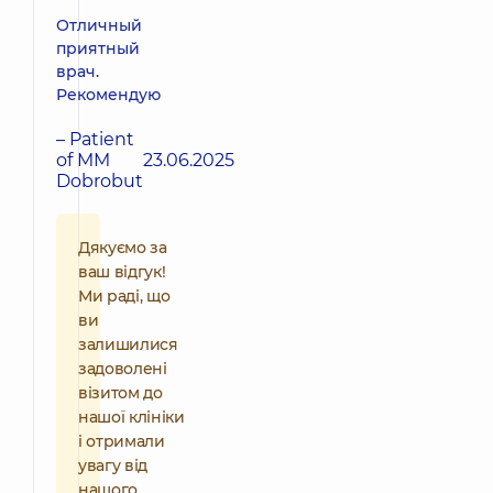
Отличный
приятный
врач.
Рекомендую
– Patient
of MM
23.06.2025
Dobrobut
Дякуємо за
ваш відгук!
Ми раді, що
ви
залишилися
задоволені
візитом до
нашої клініки
і отримали
увагу від
нашого