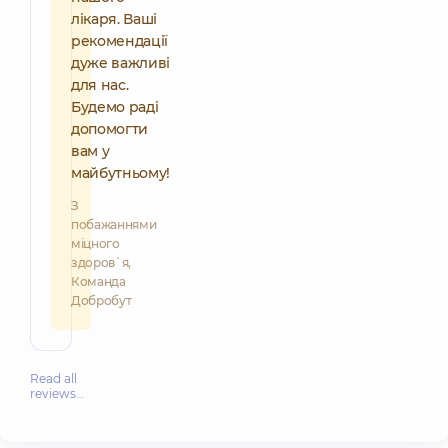
лікаря. Ваші
рекомендації
дуже важливі
для нас.
Будемо раді
допомогти
вам у
майбутньому!
З
побажаннями
міцного
здоров`я,
Команда
Добробут
Read all
reviews…