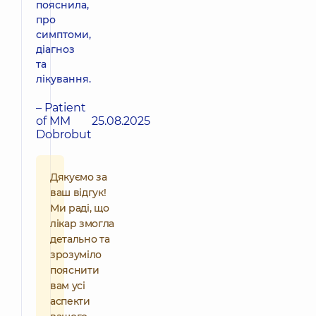
пояснила,
про
симптоми,
діагноз
та
лікування.
– Patient
of MM
25.08.2025
Dobrobut
Дякуємо за
ваш відгук!
Ми раді, що
лікар змогла
детально та
зрозуміло
пояснити
вам усі
аспекти