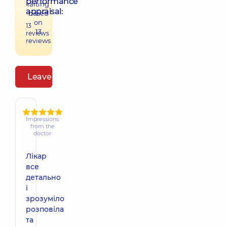
performance
raiting
appraisal:
based
on
13
13
reviews
reviews
Leave a review
Impressions
from the
doctor
Лікар
все
детально
і
зрозуміло
розповіла
та