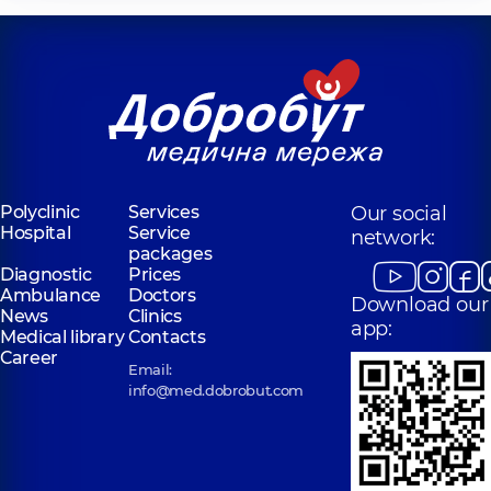
Polyclinic
Services
Our social
Hospital
Service
network:
packages
Diagnostic
Prices
Ambulance
Doctors
Download our
News
Clinics
app:
Medical library
Contacts
Career
Email:
info@med.dobrobut.com