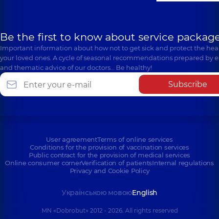
Be the first to know about service package
Important information about how not to get sick and protect the heal
your loved ones. A cycle of seasonal recommendations prepared by e
and thematic advice of our doctors… Be healthy!
Subscribe
User agreement
Terms of online services
Conditions for the provision of vaccination services
Public contract for the provision of medical services
Online consumer corner
Verification of patients
Internal regulations
Privacy and Cookie Policy
Українською мовою
English
MN «Dobrobut» 2012 - 2026. All rights reserved