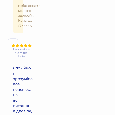
З
побажаннями
міцного
здоров`я,
Команда
Добробут
Impressions
from the
doctor
Спокійно
і
зрозуміло
все
пояснює,
на
всі
питання
відповіла,