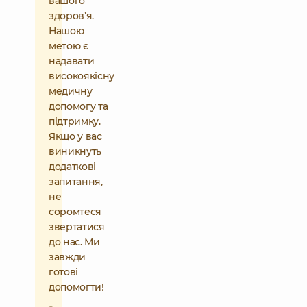
вашого
здоров’я.
Нашою
метою є
надавати
високоякісну
медичну
допомогу та
підтримку.
Якщо у вас
виникнуть
додаткові
запитання,
не
соромтеся
звертатися
до нас. Ми
завжди
готові
допомогти!