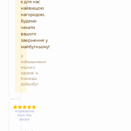
є для нас
найвищою
нагородою.
Будемо
чекати
вашого
звернення у
майбутньому!
З
побажаннями
міцного
здоров`я,
Команда
Добробут
Impressions
from the
doctor