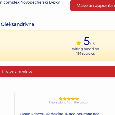
 in complex Novopecherski Lypky
Make an appointm
 Oleksandrivna
5
/ 5
raiting based on
114
reviews
Leave a review
Impressions from the doctor
Дуже классный фахівець,все описала,все