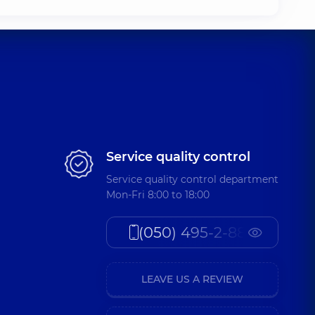
Service quality control
Service quality control department
Mon-Fri 8:00 to 18:00
(050) 495-2-888
LEAVE US A REVIEW