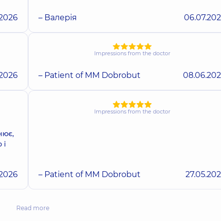
.2026
– Валерія
06.07.20
Impressions from the doctor
.2026
– Patient of MM Dobrobut
08.06.20
Impressions from the doctor
нює,
 і
.2026
– Patient of MM Dobrobut
27.05.20
Read more