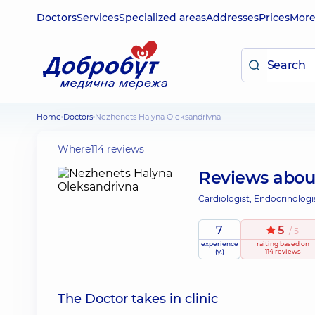
Doctors
Services
Specialized areas
Addresses
Prices
Mor
Home
Doctors
Nezhenets Halyna Oleksandrivna
Where
114 reviews
Reviews abo
Cardiologist; Endocrinologi
7
5
/ 5
experience
raiting
based on
(y.)
114 reviews
The Doctor takes in clinic