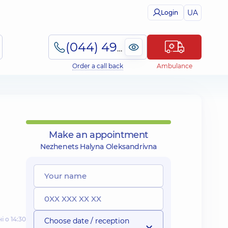
UA
Login
(044) 495-2-888
Order a call back
Ambulance
Make an appointment
Nezhenets Halyna Oleksandrivna
і о 14:30
Choose date / reception