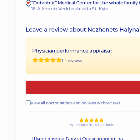
“Dobrobut” Medical Center for the whole family
16-A Andriia Verkhokhliada St, Kyiv
Leave a review about Nezhenets Halyna
Physician performance appraisal:
114 reviews
View all doctor ratings and reviews without text
Impressions from the doctor
Щиро вдячна Галині Олександрівні за