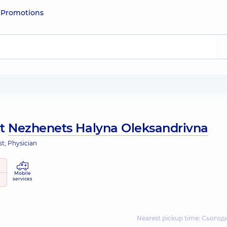
e
Promotions
ut
Nezhenets Halyna Oleksandrivna
st; Physician
Mobile
services
Nearest pickup time: Сьогодн