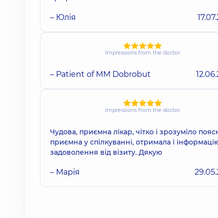
– Юлія
17.07
Impressions from the doctor
– Patient of MM Dobrobut
12.06
Impressions from the doctor
Чудова, приємна лікар, чітко і зрозуміло пояс
приємна у спілкуванні, отримала і інформацію
задоволення від візиту. Дякую
– Марія
29.05