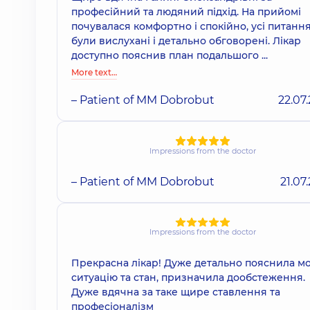
професійний та людяний підхід. На прийомі
почувалася комфортно і спокійно, усі питанн
були вислухані і детально обговорені. Лікар
доступно пояснив план подальшого ...
More text…
– Patient of MM Dobrobut
22.07
Impressions from the doctor
– Patient of MM Dobrobut
21.07
Impressions from the doctor
Прекрасна лікар! Дуже детально пояснила м
ситуацію та стан, призначила дообстеження.
Дуже вдячна за таке щире ставлення та
професіоналізм