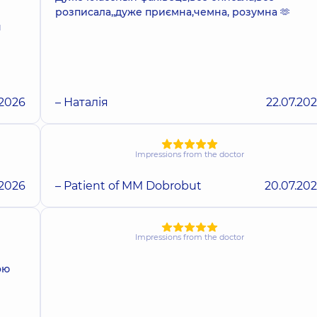
розписала,,дуже приємна,чемна, розумна 🫶
я
.2026
– Наталія
22.07.20
Impressions from the doctor
.2026
– Patient of MM Dobrobut
20.07.20
Impressions from the doctor
ою