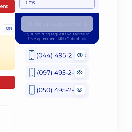
time
ent
Make an appointment
QR
By submitting requests you agree to
User agreement
MN «Dobrobut»
(044) 495-2-888
(097) 495-2-888
(050) 495-2-888