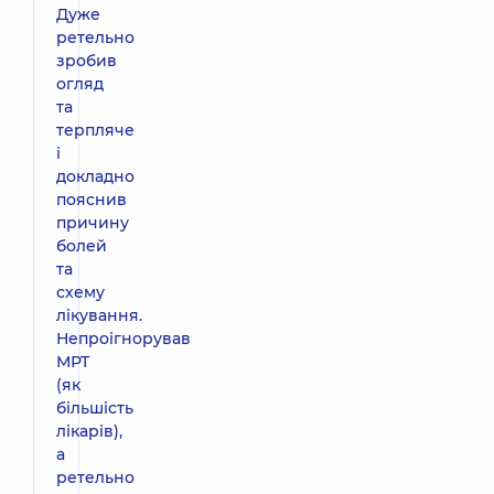
Дуже
ретельно
зробив
огляд
та
терпляче
і
докладно
пояснив
причину
болей
та
схему
лікування.
Непроігнорував
МРТ
(як
більшість
лікарів),
а
ретельно