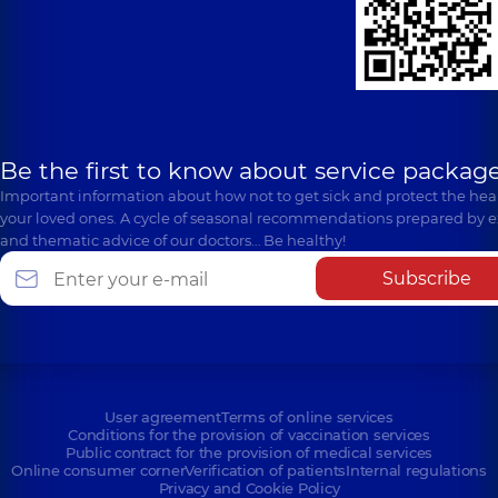
Be the first to know about service package
Important information about how not to get sick and protect the heal
your loved ones. A cycle of seasonal recommendations prepared by e
and thematic advice of our doctors… Be healthy!
Subscribe
User agreement
Terms of online services
Conditions for the provision of vaccination services
Public contract for the provision of medical services
Online consumer corner
Verification of patients
Internal regulations
Privacy and Cookie Policy