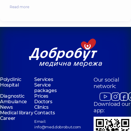
Read more
Polyclinic
Services
Our social
Hospital
Service
network:
packages
Diagnostic
Prices
Ambulance
Doctors
Download our
News
Clinics
app:
Medical library
Contacts
Career
Email:
info@med.dobrobut.com