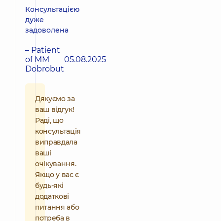
Консультацією
дуже
задоволена
– Patient
of MM
05.08.2025
Dobrobut
Дякуємо за
ваш відгук!
Раді, що
консультація
виправдала
ваші
очікування.
Якщо у вас є
будь-які
додаткові
питання або
потреба в