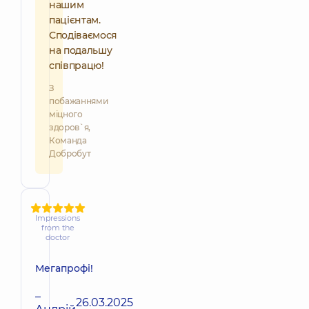
нашим
пацієнтам.
Сподіваємося
на подальшу
співпрацю!
З
побажаннями
міцного
здоров`я,
Команда
Добробут
Impressions
from the
doctor
Мегапрофі!
–
26.03.2025