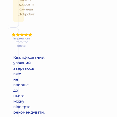
здоров`я,
Команда
Добробут
Impressions
from the
doctor
Кваліфікований,
уважний,
звертаюсь
вже
не
вперше
до
нього.
Можу
відверто
рекомендувати.