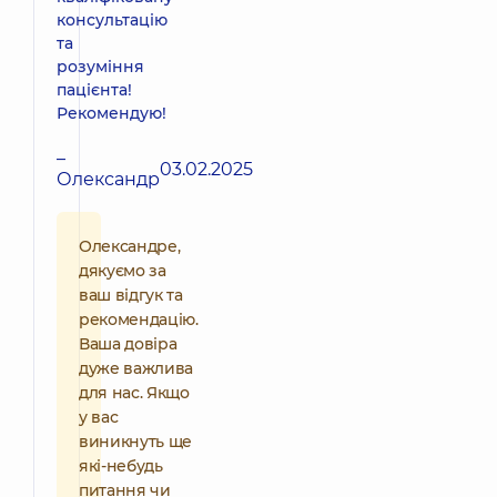
консультацію
та
розуміння
пацієнта!
Рекомендую!
–
03.02.2025
Олександр
Олександре,
дякуємо за
ваш відгук та
рекомендацію.
Ваша довіра
дуже важлива
для нас. Якщо
у вас
виникнуть ще
які-небудь
питання чи