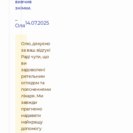
вивчив
знімки.
–
14.07.2025
Оля
Олю, дякуємо
за ваш відгук!
Раді чути, що
ви
задоволені
ретельним
оглядом та
поясненнями
лікаря. Ми
завжди
прагнемо
надавати
найкращу
допомогу