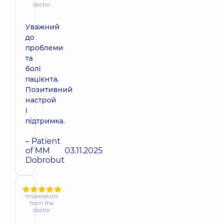
doctor
Уважний
до
проблеми
та
болі
пацієнта.
Позитивний
настрой
і
підтримка.
– Patient
of MM
03.11.2025
Dobrobut
Impressions
from the
doctor