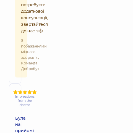
потребуєте
додаткової
консультації,
звертайтеся
до нас ✨👍
З
побажаннями
міцного
здоров`я,
Команда
Добробут
Impressions
from the
doctor
Була
на
прийомі