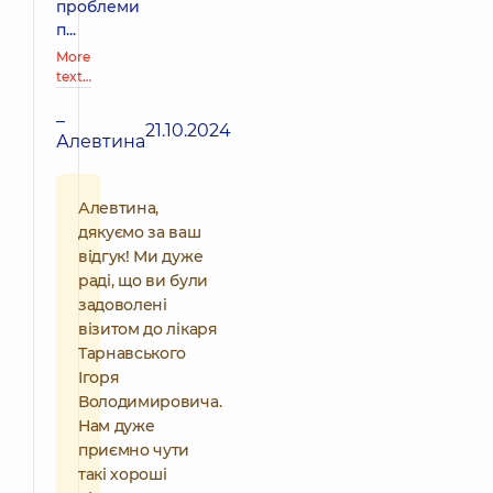
проблеми
п...
More
text…
–
21.10.2024
Алевтина
Алевтина,
дякуємо за ваш
відгук! Ми дуже
раді, що ви були
задоволені
візитом до лікаря
Тарнавського
Ігоря
Володимировича.
Нам дуже
приємно чути
такі хороші