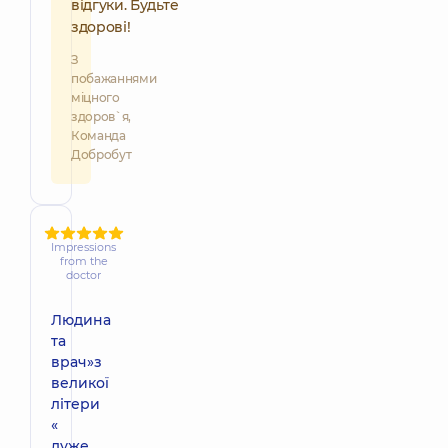
відгуки. Будьте
здорові!
З
побажаннями
міцного
здоров`я,
Команда
Добробут
Impressions
from the
doctor
Людина
та
врач»з
великої
літери
«
дуже