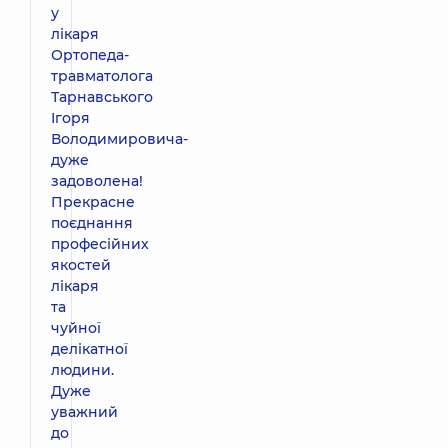
у
лікаря
Ортопеда-
травматолога
Тарнавського
Ігоря
Володимировича-
дуже
задоволена!
Прекрасне
поєднання
професійних
якостей
лікаря
та
чуйної
делікатної
людини.
Дуже
уважний
до