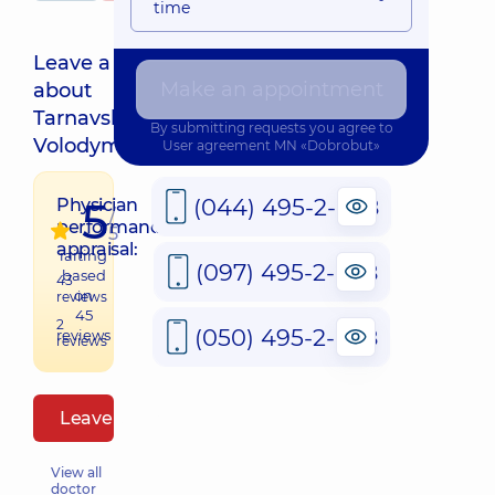
time
Leave a review
Make an appointment
about
QR
Tarnavskyi Ihor
By submitting requests you agree to
Volodymyrovych
User agreement
MN «Dobrobut»
(044) 495-2-888
5
Physician
/
performance
5
appraisal:
raiting
(097) 495-2-888
based
43
on
reviews
45
2
(050) 495-2-888
reviews
reviews
Leave a review
View all
doctor