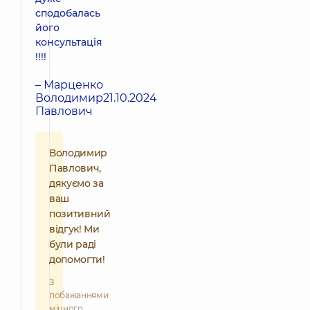
сподобалась
його
консультація
!!!!
– Марценко
Володимир
21.10.2024
Павлович
Володимир
Павлович,
дякуємо за
ваш
позитивний
відгук! Ми
були раді
допомогти!
З
побажаннями
міцного