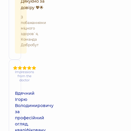
Дякуємо за
довіру 💖🌟
З
побажаннями
міцного
здоров`я,
Команда
Добробут
Impressions
from the
doctor
Вдячний
Ігорю
Володимировичу
за
професійний
огляд,
кваліфіковану