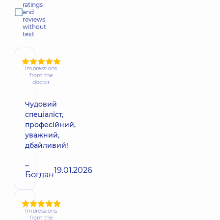
ratings
and
reviews
without
text
Impressions
from the
doctor
Чудовий
спеціаліст,
професійний,
уважний,
дбайливий!
–
19.01.2026
Богдан
Impressions
from the