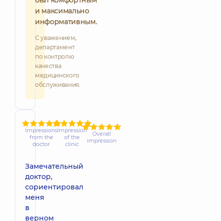
и максимально
информативным.
С уважением,
департамент
по контролю
качества
медицинского
обслуживания.
Impressions
Impression
Overall
from the
of the
impression
doctor
clinic
Замечательный
доктор,
сориентировал
меня
в
верном