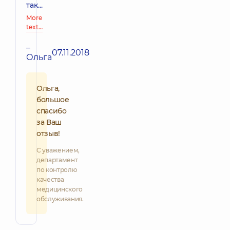
так...
More
text…
–
07.11.2018
Ольга
Ольга,
большое
спасибо
за Ваш
отзыв!
С уважением,
департамент
по контролю
качества
медицинского
обслуживания.