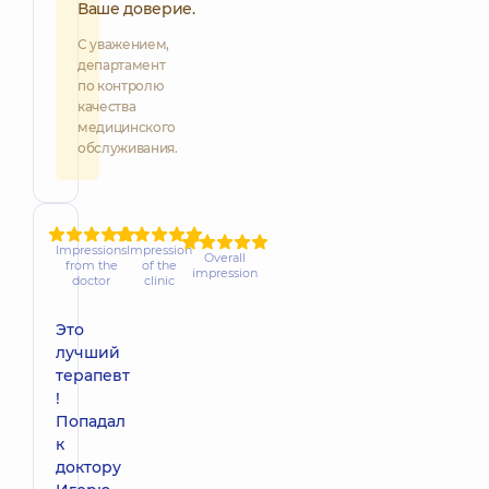
Ваше доверие.
С уважением,
департамент
по контролю
качества
медицинского
обслуживания.
Impressions
Impression
Overall
from the
of the
impression
doctor
clinic
Это
лучший
терапевт
!
Попадал
к
доктору