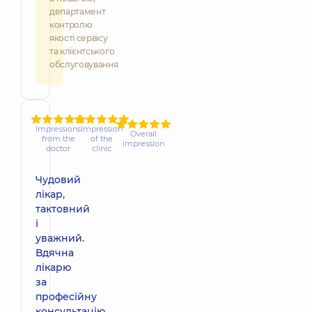
департамент
контролю
якості сервісу
та клієнтського
обслуговування
Impressions
Impression
Overall
from the
of the
impression
doctor
clinic
Чудовий
лікар,
тактовний
і
уважний.
Вдячна
лікарю
за
професійну
консультацію