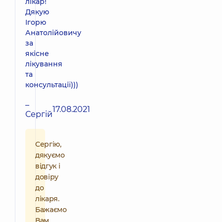
лікар!
Дякую
Ігорю
Анатолійовичу
за
якісне
лікування
та
консультації)))
–
17.08.2021
Сергій
Сергію,
дякуємо
відгук і
довіру
до
лікаря.
Бажаємо
Вам