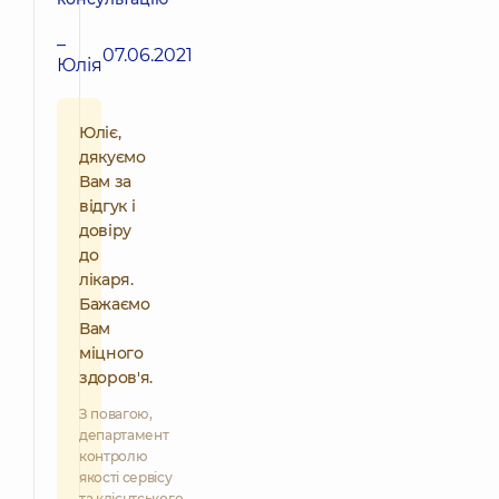
–
07.06.2021
Юлія
Юліє,
дякуємо
Вам за
відгук і
довіру
до
лікаря.
Бажаємо
Вам
міцного
здоров'я.
З повагою,
департамент
контролю
якості сервісу
та клієнтського