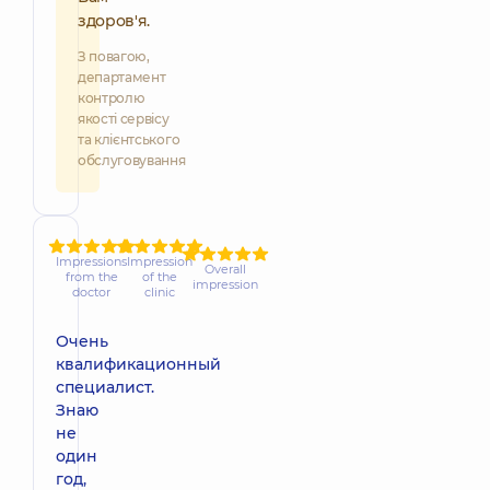
здоров'я.
З повагою,
департамент
контролю
якості сервісу
та клієнтського
обслуговування
Impressions
Impression
Overall
from the
of the
impression
doctor
clinic
Очень
квалификационный
специалист.
Знаю
не
один
год,