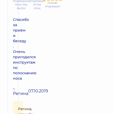
Impressions
Impression
Overall
from the
of the
impression
doctor
clinic
Спасибо
за
приём
и
беседу
.
Очень
пригодился
инструктаж
по
полосканию
носа
–
07.10.2019
Регина
Регина,