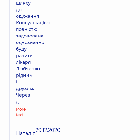
шляху
до
одужання!
Консультацією
повністю
задоволена,
однозначно
буду
радити
лікаря
Любченко
рідним
і
друзям.
Через
д...
More
text…
–
29.12.2020
Наталія