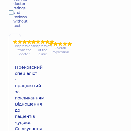
doctor
ratings
and
reviews
without
text
Impressions
Impression
Overall
from the
of the
impression
doctor
clinic
Прекрасний
спеціаліст
-
працюючий
за
покликанням.
Відношення
до
пацієнтів
чудове.
Спілкування