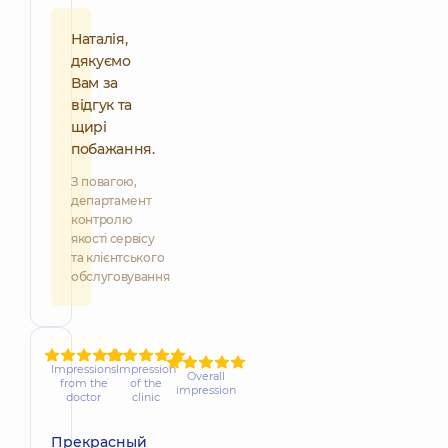
Наталія,
дякуємо
Вам за
відгук та
щирі
побажання.
З повагою,
департамент
контролю
якості сервісу
та клієнтського
обслуговування
Impressions
Impression
Overall
from the
of the
impression
doctor
clinic
Прекрасный