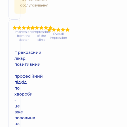
обслуговування
Impressions
Impression
Overall
from the
of the
impression
doctor
clinic
Прекрасний
лікар,
позитивний
і
професійний
підхід
по
хвороби
-
це
вже
половина
на