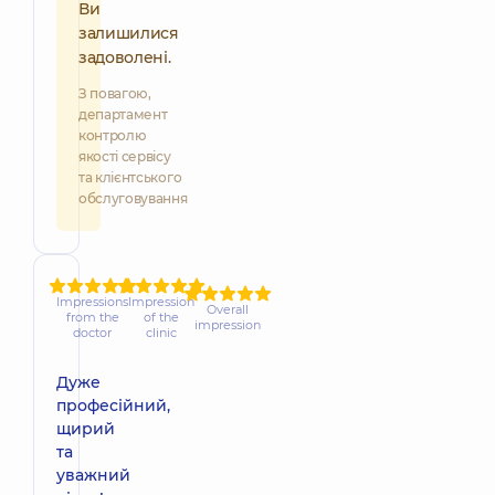
Ви
залишилися
задоволені.
З повагою,
департамент
контролю
якості сервісу
та клієнтського
обслуговування
Impressions
Impression
Overall
from the
of the
impression
doctor
clinic
Дуже
професійний,
щирий
та
уважний