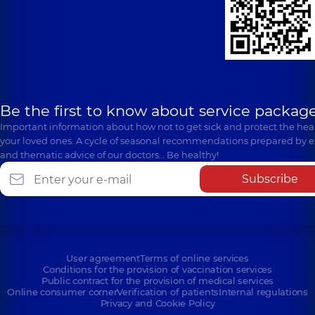
Be the first to know about service package
Important information about how not to get sick and protect the heal
your loved ones. A cycle of seasonal recommendations prepared by e
and thematic advice of our doctors… Be healthy!
Subscribe
User agreement
Terms of online services
Conditions for the provision of vaccination services
Public contract for the provision of medical services
Online consumer corner
Verification of patients
Internal regulations
Privacy and Cookie Policy