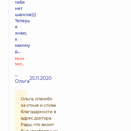
тебя
нет
шансов)))
Теперь
я
знаю,
к
какому
д...
More
text…
–
25.11.2020
Ольга
Ольга, спасибо
за отзыв и слова
благодарности в
адрес доктора.
Рады, что визит
был комфортным