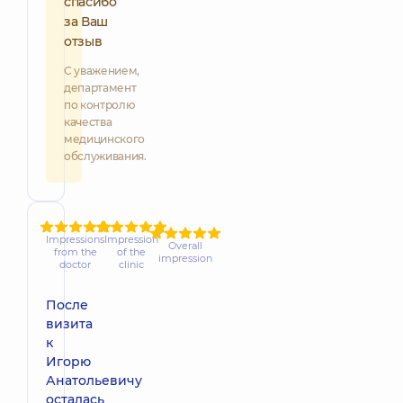
спасибо
за Ваш
отзыв
С уважением,
департамент
по контролю
качества
медицинского
обслуживания.
Impressions
Impression
Overall
from the
of the
impression
doctor
clinic
После
визита
к
Игорю
Анатольевичу
осталась