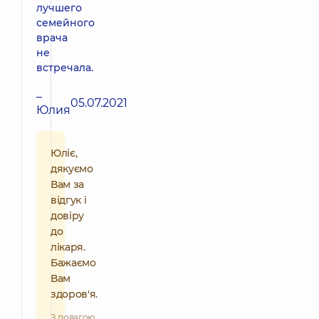
лучшего
семейного
врача
не
встречала.
–
05.07.2021
Юлия
Юліє,
дякуємо
Вам за
відгук і
довіру
до
лікаря.
Бажаємо
Вам
здоров'я.
З повагою,