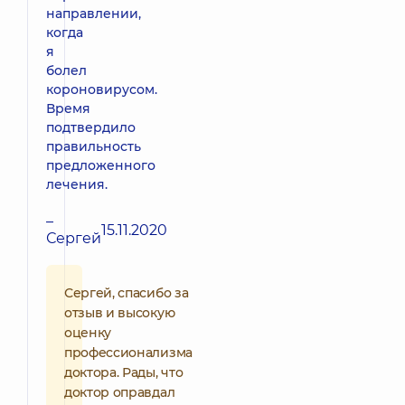
направлении,
когда
я
болел
короновирусом.
Время
подтвердило
правильность
предложенного
лечения.
–
15.11.2020
Сергей
Сергей, спасибо за
отзыв и высокую
оценку
профессионализма
доктора. Рады, что
доктор оправдал