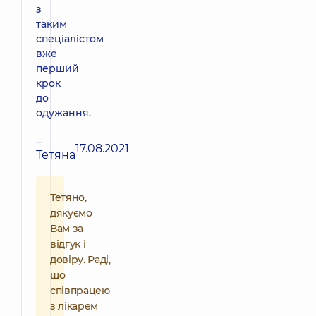
з
таким
спеціалістом
вже
перший
крок
до
одужання.
–
17.08.2021
Тетяна
Тетяно,
дякуємо
Вам за
відгук і
довіру. Раді,
що
співпрацею
з лікарем