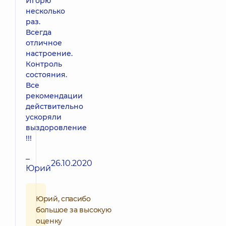
Игорю
несколько
раз.
Всегда
отличное
настроение.
Контроль
состояния.
Все
рекомендации
действительно
ускоряли
выздоровление
!!!
–
26.10.2020
Юрий
Юрий, спасибо
большое за высокую
оценку