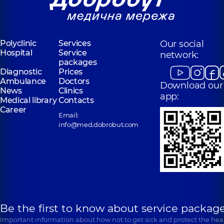
Polyclinic
Services
Our social
Hospital
Service
network:
packages
Diagnostic
Prices
Ambulance
Doctors
Download our
News
Clinics
app:
Medical library
Contacts
Career
Email:
info@med.dobrobut.com
Be the first to know about service package
Important information about how not to get sick and protect the heal