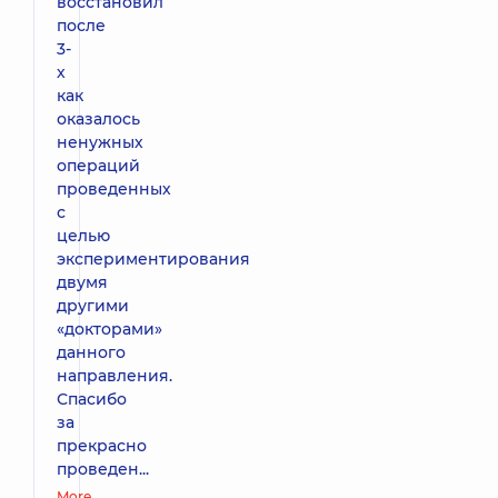
восстановил
после
3-
х
как
оказалось
ненужных
операций
проведенных
с
целью
экспериментирования
двумя
другими
«докторами»
данного
направления.
Спасибо
за
прекрасно
проведен...
More