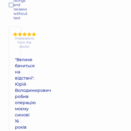
ratings
and
reviews
without
text
Impressions
from the
doctor
"Велике
бачиться
на
відстані".
Юрій
Володимирович
робив
операцію
моєму
синові
16
років