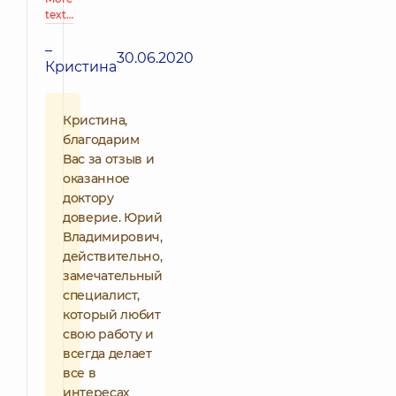
text…
–
30.06.2020
Кристина
Кристина,
благодарим
Вас за отзыв и
оказанное
доктору
доверие. Юрий
Владимирович,
действительно,
замечательный
специалист,
который любит
свою работу и
всегда делает
все в
интересах