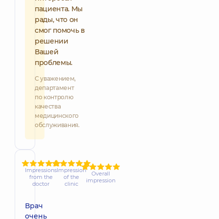
пациента. Мы
рады, что он
смог помочь в
решении
Вашей
проблемы.
С уважением,
департамент
по контролю
качества
медицинского
обслуживания.
Impressions
Impression
Overall
from the
of the
impression
doctor
clinic
Врач
очень