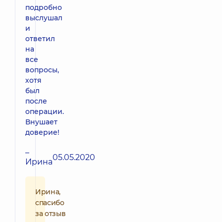
подробно
выслушал
и
ответил
на
все
вопросы,
хотя
был
после
операции.
Внушает
доверие!
–
05.05.2020
Ирина
Ирина,
спасибо
за отзыв