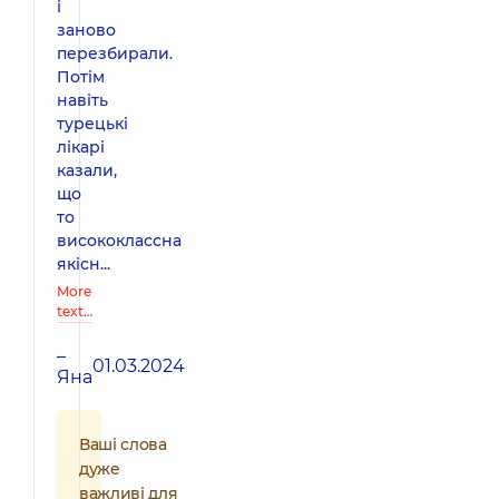
і
заново
перезбирали.
Потім
навіть
турецькі
лікарі
казали,
що
то
висококлассна
якісн...
More
text…
–
01.03.2024
Яна
Ваші слова
дуже
важливі для