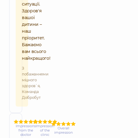
ситуації.
Здоров'я
вашої
дитини –
наш
пріоритет.
Бажаємо
вам всього
найкращого!
З
побажаннями
міцного
здоров`я,
Команда
Добробут
Impressions
Impression
Overall
from the
of the
impression
doctor
clinic