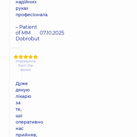
надійних
руках
професіонала.
– Patient
of MM
07.10.2025
Dobrobut
Impressions
from the
doctor
Дуже
дякую
лікарю
за
те,
що
оперативно
нас
прийняв,