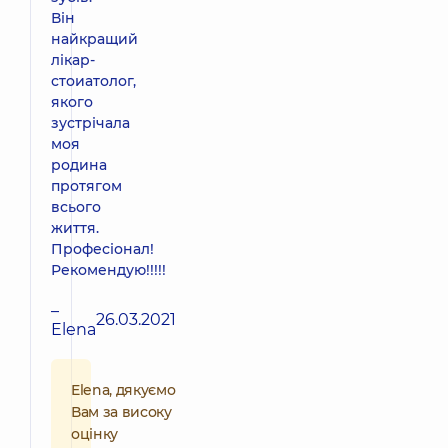
Він
найкращий
лікар-
стоиатолог,
якого
зустрічала
моя
родина
протягом
всього
життя.
Професіонал!
Рекомендую!!!!!
–
26.03.2021
Elena
Elena, дякуємо
Вам за високу
оцінку