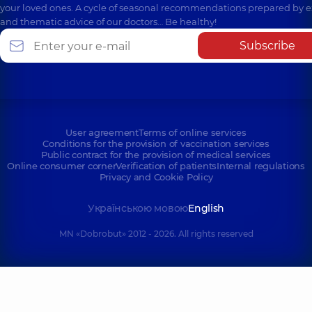
your loved ones. A cycle of seasonal recommendations prepared by e
and thematic advice of our doctors… Be healthy!
Subscribe
User agreement
Terms of online services
Conditions for the provision of vaccination services
Public contract for the provision of medical services
Online consumer corner
Verification of patients
Internal regulations
Privacy and Cookie Policy
Українською мовою
English
MN «Dobrobut» 2012 - 2026. All rights reserved