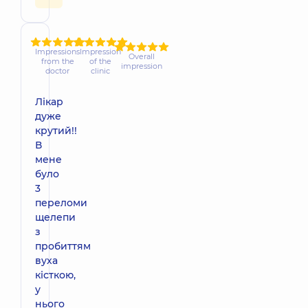
Impressions
Impression
Overall
from the
of the
impression
doctor
clinic
Лікар
дуже
крутий!!
В
мене
було
3
переломи
щелепи
з
пробиттям
вуха
кісткою,
у
нього