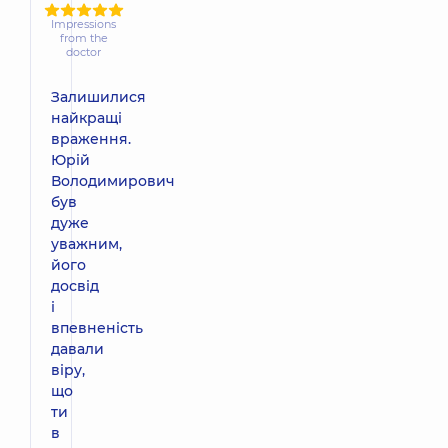
Impressions
from the
doctor
Залишилися
найкращі
враження.
Юрій
Володимирович
був
дуже
уважним,
його
досвід
і
впевненість
давали
віру,
що
ти
в