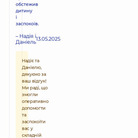
обстежив
дитину
і
заспокоїв.
– Надія і
13.05.2025
Даніель
Надіє та
Даніелю,
дякуємо за
ваш відгук!
Ми раді, що
змогли
оперативно
допомогти
та
заспокоїти
вас у
складній