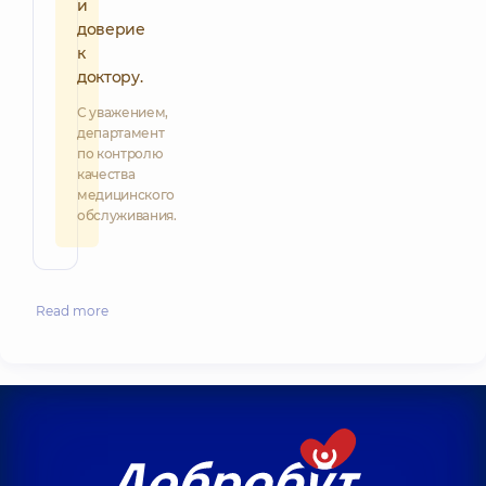
и
доверие
к
доктору.
С уважением,
департамент
по контролю
качества
медицинского
обслуживания.
Read more