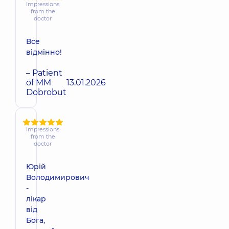
Impressions
from the
doctor
Все
відмінно!
– Patient
of MM
13.01.2026
Dobrobut
Impressions
from the
doctor
Юрій
Володимирович
-
лікар
від
Бога,