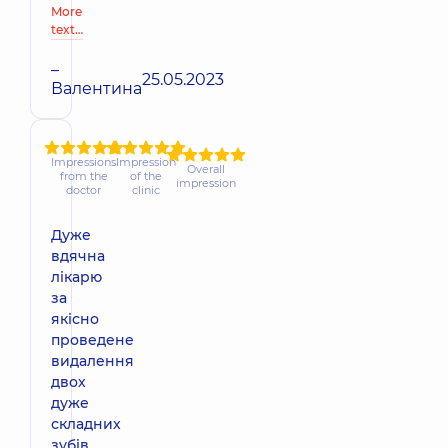
More
text…
–
25.05.2023
Валентина
Impressions
Impression
Overall
from the
of the
impression
doctor
clinic
Дуже
вдячна
лікарю
за
якісно
проведене
видалення
двох
дуже
складних
зубів.