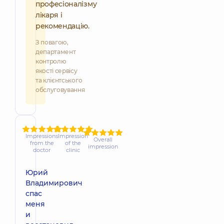
професіоналізму
лікаря і
рекомендацію.
З повагою,
департамент
контролю
якості сервісу
та клієнтського
обслуговування
Impressions
Impression
Overall
from the
of the
impression
doctor
clinic
Юрий
Владимирович
спас
меня
и