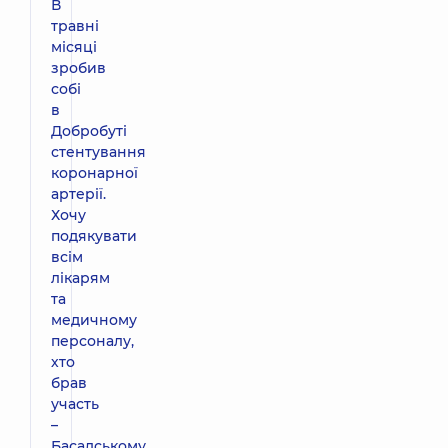
В
травні
місяці
зробив
собі
в
Добробуті
стентування
коронарної
артерії.
Хочу
подякувати
всім
лікарям
та
медичному
персоналу,
хто
брав
участь
–
Басадському