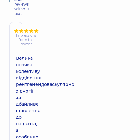
reviews
without
text
Impressions
from the
doctor
Велика
подяка
колективу
відділення
рентгенендоваскулярної
хірургії
за
дбайливе
ставлення
до
пацієнта,
а
особливо