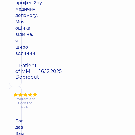
професійну
медичну
допомогу.
Моя
оцінка
відміна,
я
щиро
вдячний
– Patient
of MM
16.12.2025
Dobrobut
Impressions
from the
doctor
Бог
дав
Вам