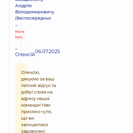
Андрію
Володимировичу
(беспосередньо
...
More
text…
–
06.07.2025
Олексій
Олексію,
дякуємо за ваш
теплий відгук та
добрі слова на
адресу нашої
команди! Нам
приємно чути,
що ви
залишилися
задоволені