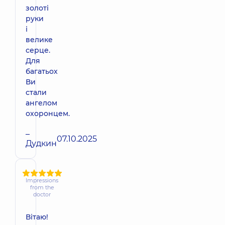
золоті
руки
і
велике
серце.
Для
багатьох
Ви
стали
ангелом
охоронцем.
–
07.10.2025
Дудкин
Impressions
from the
doctor
Вітаю!