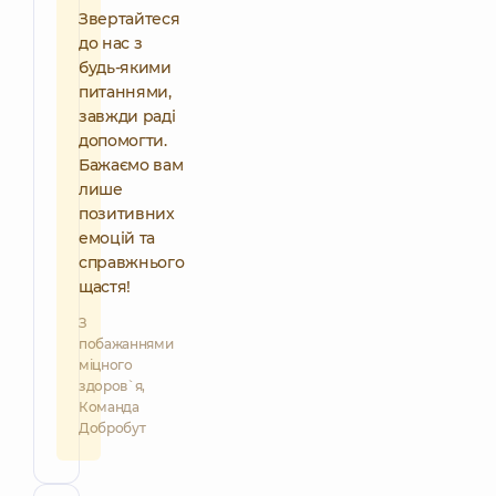
Звертайтеся
до нас з
будь-якими
питаннями,
завжди раді
допомогти.
Бажаємо вам
лише
позитивних
емоцій та
справжнього
щастя!
З
побажаннями
міцного
здоров`я,
Команда
Добробут