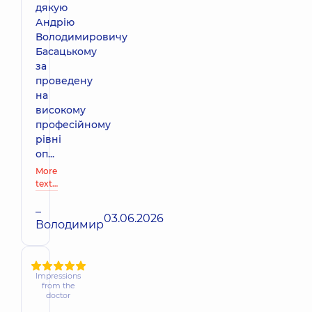
дякую
Андрію
Володимировичу
Басацькому
за
проведену
на
високому
професійному
рівні
оп...
More
text…
–
03.06.2026
Володимир
Impressions
from the
doctor