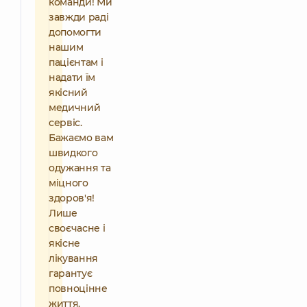
команди! Ми
завжди раді
допомогти
нашим
пацієнтам і
надати їм
якісний
медичний
сервіс.
Бажаємо вам
швидкого
одужання та
міцного
здоров'я!
Лише
своєчасне і
якісне
лікування
гарантує
повноцінне
життя.