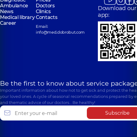
Ambulance
Doctors
Download our
News
Clinics
app:
Medical library
Contacts
Career
Email:
info@med.dobrobut.com
Be the first to know about service package
Important information about how not to get sick and protect the heal
your loved ones. A cycle of seasonal recommendations prepared by e
and thematic advice of our doctors… Be healthy!
Subscribe