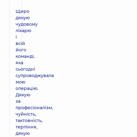
Щиро
дякую
чудовому
лікарю
і
всій
його
команді,
яка
сьогодні
супроводжувала
мою
операцію.
Дякую
за
професіоналізм,
чуйність,
тактовність,
терпіння,
дякую