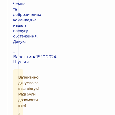
Чемна
та
доброзичлива
команда,яка
надала
послугу
обстеження.
Дякую.
–
Валентина
15.10.2024
Шульга
Валентино,
дякуємо за
ваш відгук!
Раді були
допомогти
вам!
З