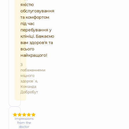
якістю
обслуговування
та комфортом
під час
перебування у
клініці. Бажаємо
вам здоров'я та
всього
найкращого!
З
побажаннями
міцного
здоров`я,
Команда
Добробут
Impressions
from the
doctor