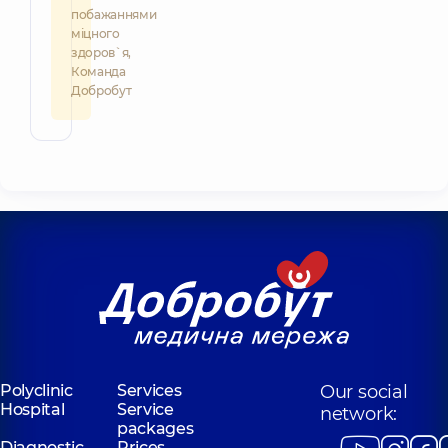
побажаннями
міцного
здоров`я,
Команда
Добробут
Polyclinic
Services
Our social
Hospital
Service
network:
packages
Diagnostic
Prices