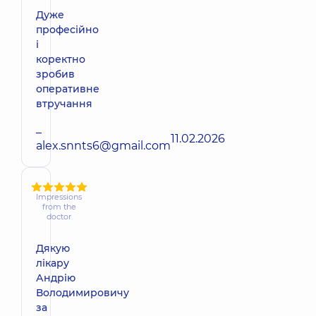
Дуже
професійно
і
коректно
зробив
оперативне
втручання
–
11.02.2026
alex.snnts6@gmail.com
Impressions
from the
doctor
Дякую
лікару
Андрію
Володимировичу
за