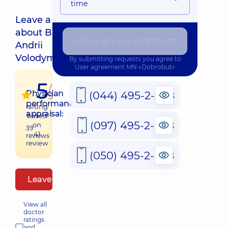
time
Leave a review
about Basatskyi
QR
Make an appointment
Andrii
Volodymyrovych
By submitting requests you agree to
User agreement
MN «Dobrobut»
5
/
Physician
(044) 495-2-888
5
performance
raiting
appraisal:
based
(097) 495-2-888
on
39
41
reviews
review
(050) 495-2-888
Leave a review
View all
doctor
ratings
and