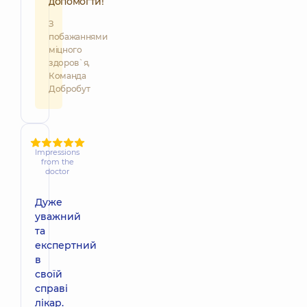
допомогти!
З
побажаннями
міцного
здоров`я,
Команда
Добробут
Impressions
from the
doctor
Дуже
уважний
та
експертний
в
своїй
справі
лікар.