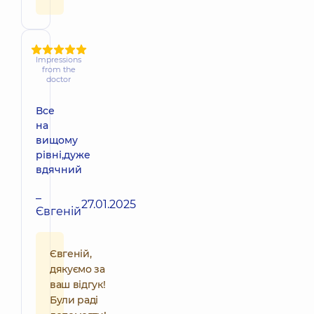
Impressions
from the
doctor
Все
на
вищому
рівні,дуже
вдячний
–
27.01.2025
Євгеній
Євгеній,
дякуємо за
ваш відгук!
Були раді