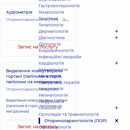
Гастроентерологія
Аудіометрія
Гематологія
Генетика
Оториноларингологія (ЛОР)
Діагностика
Гепатологія
Дерматологія
Діагностика
Дієтологія
Запис на послугу
Ендокринологія
Інфекційні хвороби
Кардіологія
Косметологія
Видалення новоутворень
Мамологія
гортані (папіломи в горлі,
папіломи на мигдалинах)
Мануальна терапія
Неврологія
Оториноларингологія (ЛОР)
Неонатологія
Видалення новоутворень гортані
Нефрологія
(папіломи в горлі, папіломи на
Онкологія
мигдалинах)
Ортопедія та травматологія
Оториноларингологія (ЛОР)
Запис на послугу
Офтальмологія