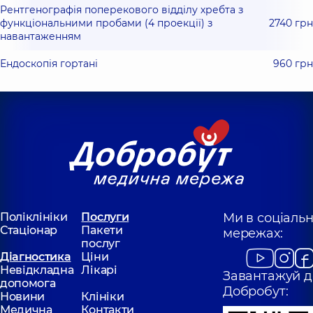
Рентгенографія поперекового відділу хребта з
функціональними пробами (4 проекції) з
2740 грн
навантаженням
Ендоскопія гортані
960 грн
Поліклініки
Послуги
Ми в соціаль
Стаціонар
Пакети
мережах:
послуг
Діагностика
Ціни
Невідкладна
Лікарі
Завантажуй д
допомога
Добробут:
Новини
Клініки
Медична
Контакти