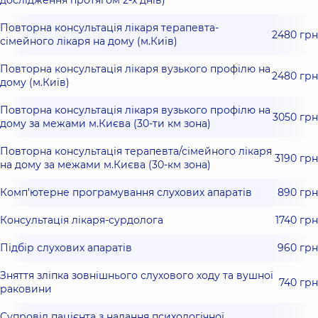
дослідження протягом 2-х днів)
Повторна консультація лікаря терапевта-
2480 грн
сімейного лікаря на дому (м.Київ)
Повторна консультація лікаря вузького профілю на
2480 грн
дому (м.Київ)
Повторна консультація лікаря вузького профілю на
3050 грн
дому за межами м.Києва (30-ти км зона)
Повторна консультація терапевта/сімейного лікаря
3190 грн
на дому за межами м.Києва (30-км зона)
Комп'ютерне програмування слухових апаратів
890 грн
Консультація лікаря-сурдолога
1740 грн
Підбір слухових апаратів
960 грн
Зняття зліпка зовнішнього слухового ходу та вушної
740 грн
раковини
Супровід пацієнта з надання психологічної