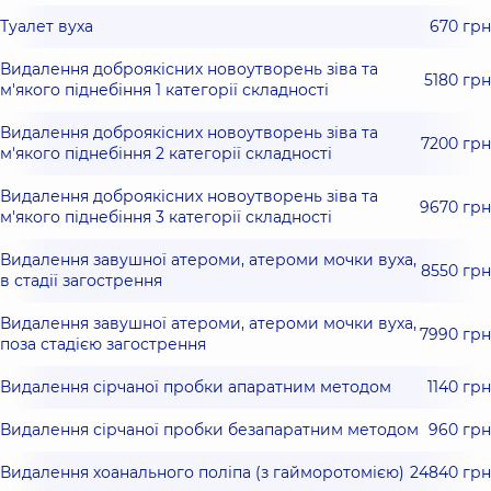
Туалет вуха
670 грн
Видалення доброякісних новоутворень зіва та
5180 грн
м'якого піднебіння 1 категорії складності
Видалення доброякісних новоутворень зіва та
7200 грн
м'якого піднебіння 2 категорії складності
Видалення доброякісних новоутворень зіва та
9670 грн
м'якого піднебіння 3 категорії складності
Видалення завушної атероми, атероми мочки вуха,
8550 грн
в стадії загострення
Видалення завушної атероми, атероми мочки вуха,
7990 грн
поза стадією загострення
Видалення сірчаної пробки апаратним методом
1140 грн
Видалення сірчаної пробки безапаратним методом
960 грн
Видалення хоанального поліпа (з гайморотомією)
24840 грн