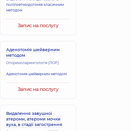
поліпоетмоідотомія класичним
методом
Запис на послугу
Аденотомія шейверним
методом
Оториноларингологія (ЛОР)
Аденотомія шейверним методом
Запис на послугу
Видалення завушної
атероми, атероми мочки
вуха, в стадії загострення