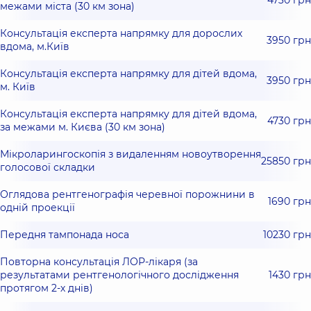
межами міста (30 км зона)
Консультація експерта напрямку для дорослих
3950 грн
вдома, м.Київ
Консультація експерта напрямку для дітей вдома,
3950 грн
м. Київ
Консультація експерта напрямку для дітей вдома,
4730 грн
за межами м. Києва (30 км зона)
Мікроларингоскопія з видаленням новоутворення
25850 грн
голосової складки
Оглядова рентгенографія черевної порожнини в
1690 грн
одній проекції
Передня тампонада носа
10230 грн
Повторна консультація ЛОР-лікаря (за
результатами рентгенологічного дослідження
1430 грн
протягом 2-х днів)