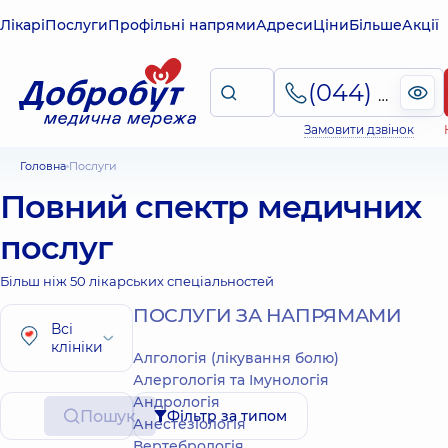
Лікарі
Послуги
Профільні напрями
Адреси
Ціни
Більше
Акції
(044) 495-2-888
Замовити дзвінок
Головна
Послуги
Повний спектр медичних
послуг
Більш ніж 50 лікарських спеціальностей
ПОСЛУГИ ЗА НАПРЯМАМИ
Всі
клініки
Алгологія (лікування болю)
Алергологія та Імунологія
Андрологія
Пошук
Фільтр за типом
Анестезіологія
Вертебрологія