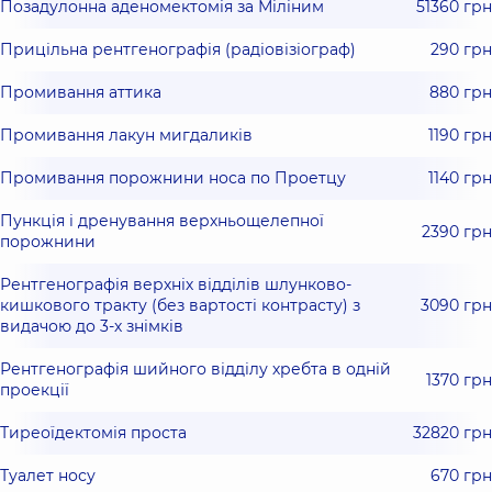
Позадулонна аденомектомія за Міліним
51360 грн
Прицільна рентгенографія (радіовізіограф)
290 грн
Промивання аттика
880 грн
Промивання лакун мигдаликів
1190 грн
Промивання порожнини носа по Проетцу
1140 грн
Пункція і дренування верхньощелепної
2390 грн
порожнини
Рентгенографія верхніх відділів шлунково-
кишкового тракту (без вартості контрасту) з
3090 грн
видачою до 3-х знімків
Рентгенографія шийного відділу хребта в одній
1370 грн
проекції
Тиреоїдектомія проста
32820 грн
Туалет носу
670 грн