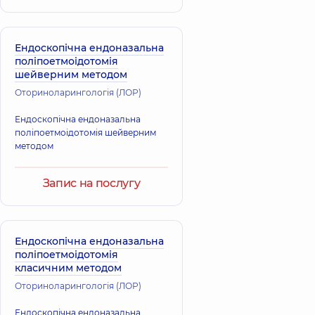
Ендоскопічна ендоназальна
поліпоетмоідотомія
шейверним методом
Оториноларингологія (ЛОР)
Ендоскопічна ендоназальна
поліпоетмоідотомія шейверним
методом
Запис на послугу
Ендоскопічна ендоназальна
поліпоетмоідотомія
класичним методом
Оториноларингологія (ЛОР)
Ендоскопічна ендоназальна