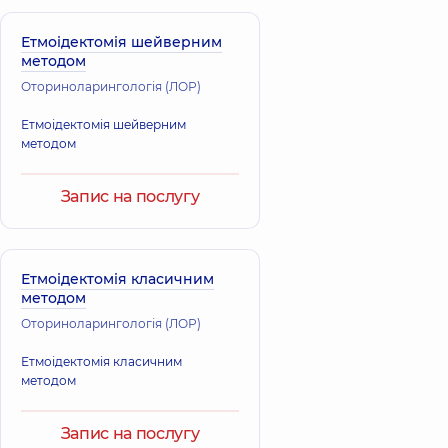
Етмоідектомія шейверним
методом
Оториноларингологія (ЛОР)
Етмоідектомія шейверним
методом
Запис на послугу
Етмоідектомія класичним
методом
Оториноларингологія (ЛОР)
Етмоідектомія класичним
методом
Запис на послугу