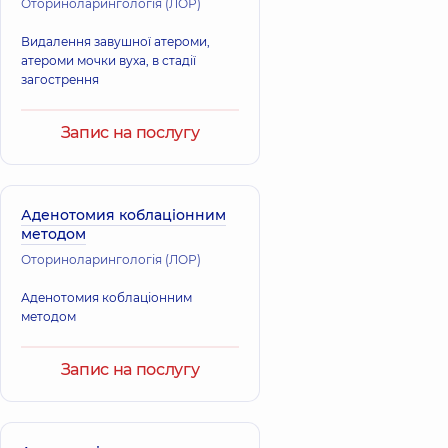
Оториноларингологія (ЛОР)
Видалення завушної атероми,
атероми мочки вуха, в стадії
загострення
Запис на послугу
Аденотомия коблаціонним
методом
Оториноларингологія (ЛОР)
Аденотомия коблаціонним
методом
Запис на послугу