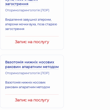
загострення
Оториноларингологія (ЛОР)
Видалення завушної атероми,
атероми мочки вуха, поза стадією
загострення
Запис на послугу
Вазотомія нижніх носових
раковин апаратним методом
Оториноларингологія (ЛОР)
Вазотомія нижніх носових
раковин апаратним методом
Запис на послугу