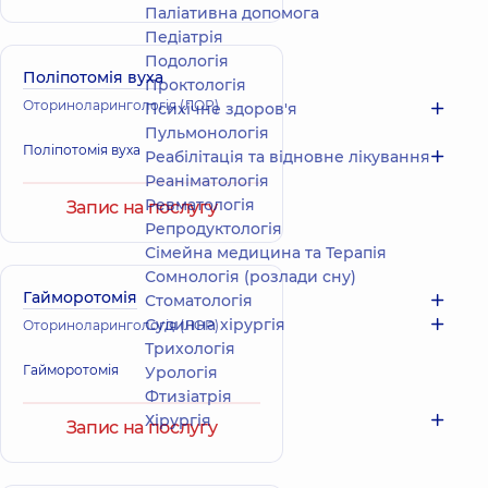
Паліативна допомога
Педіатрія
Подологiя
Поліпотомія вуха
Проктологія
Оториноларингологія (ЛОР)
Психічне здоров'я
Пульмонологія
Поліпотомія вуха
Реабілітація та відновне лікування
Реаніматологія
Ревматологія
Запис на послугу
Репродуктологія
Сімейна медицина та Терапія
Сомнологія (розлади сну)
Гайморотомія
Стоматологія
Судинна хірургія
Оториноларингологія (ЛОР)
Трихологія
Гайморотомія
Урологія
Фтизіатрія
Хірургія
Запис на послугу