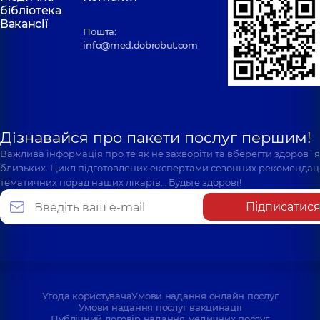
бібліотека
Вакансії
Пошта:
info@med.dobrobut.com
Дізнавайся про пакети послуг першим!
Важлива інформація про те як не захворіти та вберегти здоров`
близьких. Цикл підготовлених експертами сезонних рекомендаці
тематичних порад наших лікарів… Будьте здорові!
Підписатис
Угода користувача
Умови надання онлайн послуг
Умови надання послуг вакцинації
Публічний договір надання медичних послуг