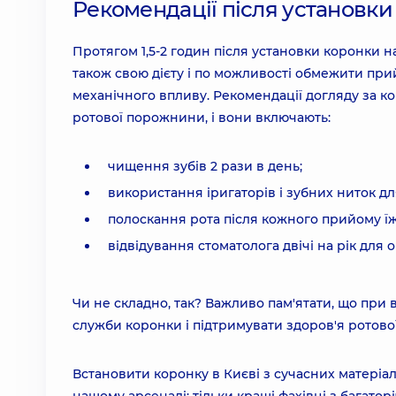
Рекомендації після установки
Протягом 1,5-2 годин після установки коронки н
також свою дієту і по можливості обмежити прий
механічного впливу. Рекомендації догляду за кор
ротової порожнини, і вони включають:
чищення зубів 2 рази в день;
використання іригаторів і зубних ниток д
полоскання рота після кожного прийому їж
відвідування стоматолога двічі на рік для 
Чи не складно, так? Важливо пам'ятати, що при
служби коронки і підтримувати здоров'я ротов
Встановити коронку в Києві з сучасних матеріал