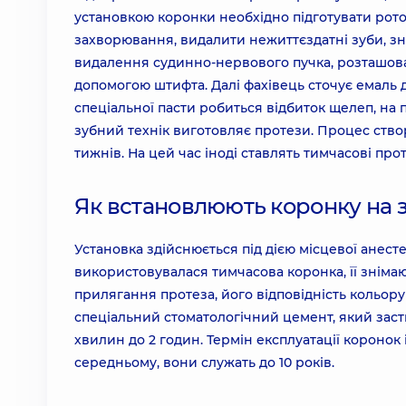
установкою коронки необхідно підготувати рото
захворювання, видалити нежиттєздатні зуби, знят
видалення судинно-нервового пучка, розташова
допомогою штифта. Далі фахівець сточує емаль д
спеціальної пасти робиться відбиток щелеп, на п
зубний технік виготовляє протези. Процес ство
тижнів. На цей час іноді ставлять тимчасові про
Як встановлюють коронку на 
Установка здійснюється під дією місцевої анест
використовувалася тимчасова коронка, її знімаю
прилягання протеза, його відповідність кольору
спеціальний стоматологічний цемент, який заст
хвилин до 2 годин. Термін експлуатації коронок 
середньому, вони служать до 10 років.