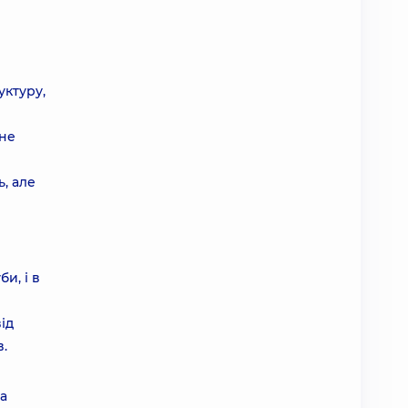
уктуру,
 не
ь, але
і
и, і в
ід
в.
са