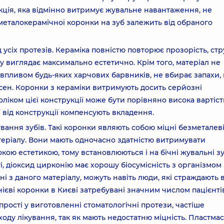
кція, яка відмінно витримує жувальне навантаження, не
а металокерамічної коронки на зуб залежить від обраного
усіх протезів. Кераміка повністю повторює прозорість, стр
му виглядає максимально естетично. Крім того, матеріал не
д впливом будь-яких харчових барвників, не вбирає запахи,
ясен. Коронки з кераміки витримують досить серйозні
ліком цієї конструкції може бути порівняно висока вартіст
 від конструкції компенсують вкладення.
ання зубів. Такі коронки являють собою міцні безметалев
атеріалу. Вони мають одночасно здатністю витримувати
ою естетикою, тому встановлюються і на бічні жувальні зуб
ті, діоксид цирконію має хорошу біосумісність з організмом
 з даного матеріалу, можуть навіть люди, які страждають в
онієві коронки в Києві затребувані значним числом пацієнті
і прості у виготовленні стоматологічні протези, частіше
оду лікування, так як мають недостатню міцність. Пластма