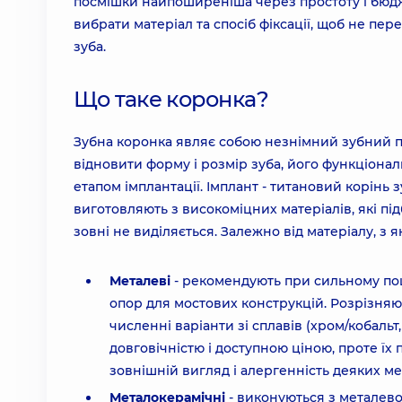
посмішки найпоширеніша через простоту і бюдж
вибрати матеріал та спосіб фіксації, щоб не пе
зуба.
Що таке коронка?
Зубна коронка являє собою незнімний зубний пр
відновити форму і розмір зуба, його функціональ
етапом імплантації. Імплант - титановий корінь 
виготовляють з високоміцних матеріалів, які під
зовні не виділяється. Залежно від матеріалу, з
Металеві
- рекомендують при сильному пош
опор для мостових конструкцій. Розрізняють
численні варіанти зі сплавів (хром/кобальт
довговічністю і доступною ціною, проте їх
зовнішній вигляд і алергенність деяких ме
Металокерамічні
- виконуються з металево