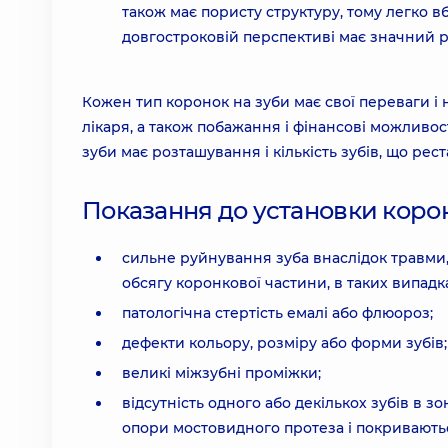
також має пористу структуру, тому легко 
довгостроковій перспективі має значний р
Кожен тип коронок на зуби має свої переваги і
лікаря, а також побажання і фінансові можливост
зуби має розташування і кількість зубів, що рес
Показання до установки корон
сильне руйнування зуба внаслідок травми,
обсягу коронкової частини, в таких випадк
патологічна стертість емалі або флюороз;
дефекти кольору, розміру або форми зубів;
великі міжзубні проміжки;
відсутність одного або декількох зубів в з
опори мостовидного протеза і покривають