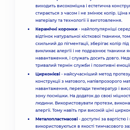
виходить високоміцна і естетична констру
стирається з часом і не змінює колір. Цін
матеріалу та технології її виготовлення.
Керамічні коронки
- найпопулярніші серед 
відтінок натуральної кісткової тканини, то
схильний до пігментації, зберігає колір пі
викликає алергії і не подразнює тканини 
навантаження, і служать досить довго. Недо
тривалий термін служби і позитивні емоції
Цирконієві
- найсучасніший метод протезув
конструкції з матового, напівпрозорого м
навантаження, перепади температур і висок
зону посмішки. На додаток до своєї міцнос
людини. Використовувати протези, виконані
алергії. Тому навіть при високій ціні цирк
Металопластмасові
- доступні за вартістю 
використовуються в якості тимчасового зах