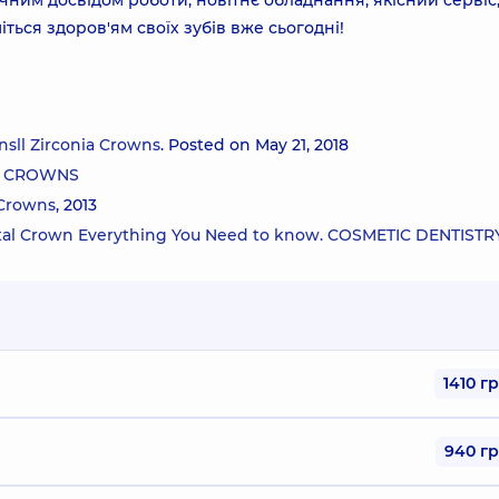
ічним досвідом роботи, новітнє обладнання, якісний сервіс
іться здоров'ям своїх зубів вже сьогодні!
nsll Zirconia Crowns
. Posted on May 21, 2018
AL CROWNS
 Crowns
, 2013
ental Crown Everything You Need to know. COSMETIC DENTISTR
1410 г
940 г