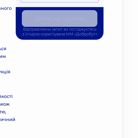
чного
Запис на прийом
Відправляючи запит ви погоджуєтесь
з
Угодою користувача
ММ «Добробут»
ься
вим
укція
якості
також
тю,
етичний