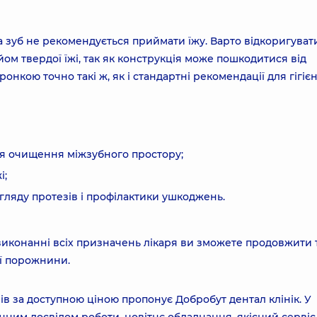
а зуб не рекомендується приймати їжу. Варто відкоригуват
ом твердої їжі, так як конструкція може пошкодитися від
онкою точно такі ж, як і стандартні рекомендації для гігіє
ля очищення міжзубного простору;
і;
огляду протезів і профілактики ушкоджень.
 виконанні всіх призначень лікаря ви зможете продовжити 
ої порожнини.
ів за доступною ціною пропонує Добробут дентал клінік. У