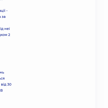
ії -
 за
ід неї
дком 2
інь
ься
від 30
 В