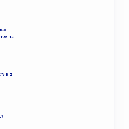
ції
онок на
0% від
ід