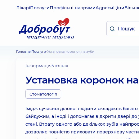
Лікарі
Послуги
Профільні напрями
Адреси
Ціни
Більш
Головна
Послуги
Установка коронок на зуби
Інформація
5 клінік
Установка коронок на
Стоматологія
Імідж сучасної ділової людини складають багато 
байдужим, а іноді і допомагає відкрити двері д
стані. Втрату одного або декількох зубів найпр
дозволяє повністю приховати поверхневу частин