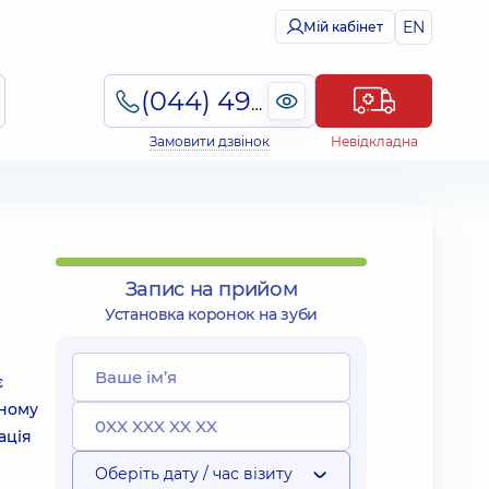
EN
Мій кабінет
(044) 495-2-888
Замовити дзвінок
Невідкладна
Запис на прийом
Установка коронок на зуби
є
ьному
ація
Оберіть дату / час візиту