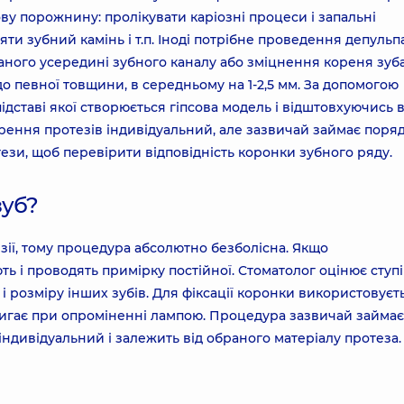
ву порожнину: пролікувати каріозні процеси і запальні
и зубний камінь і т.п. Іноді потрібне проведення депульпац
ного усередині зубного каналу або зміцнення кореня зуба
о певної товщини, в середньому на 1-2,5 мм. За допомогою
ідставі якої створюється гіпсова модель і відштовхуючись в
рення протезів індивідуальний, але зазвичай займає поря
тези, щоб перевірити відповідність коронки зубного ряду.
зуб?
езії, тому процедура абсолютно безболісна. Якщо
ть і проводять примірку постійної. Стоматолог оцінює ступ
 і розміру інших зубів. Для фіксації коронки використовуєт
игає при опроміненні лампою. Процедура зазвичай займає 
індивідуальний і залежить від обраного матеріалу протеза.