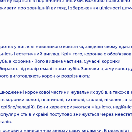
етну вартість в порівнянні з іншими. Важливо правильно
реживати про зовнішній вигляд і збереження цілісності шту
отез у вигляді невеликого ковпачка, завдяки якому вдаєт
ність і естетичний вигляд. Крім того, коронка є обов'язко
зуба, а коронка - його видима частина. Сучасні коронки
бирають під колір емалі інших зубів. Завдяки цьому констр
 якого виготовляють коронку розрізняють:
кодженні коронкової частини жувальних зубів, а також в 
 коронки золоті, платинові, титанові, сталеві, нікелеві, а 
, срібло/паладій). Вони характеризуються міцністю, надійніс
 популярність в Україні поступово знижується через неест
талів.
ї основи з нанесенням зверху шару кераміки. В результаті