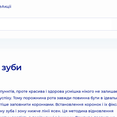
е
Акції
 зуби
пунктів, проте красива і здорова усмішка нікого не залиша
о успіху. Тому порожнина рота завжди повинна бути в ідеал
остіше заповнити коронками. Встановлення коронок і їх фікс
у зуба і зону нижче лінії ясен. Ця методика відновлення