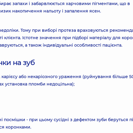
вбирає запахи і забарвлюється харчовими пігментами, що в
изик накопичення нальоту і запалення ясен.
 недоліки. Тому при виборі протеза враховуються рекоменда
і клієнта. Істотне значення при підборі матеріалу для кор
тавруються, а також індивідуальні особливості пацієнта.
ки на зуб
 карієсу або некаріозного ураження (руйнування більше 5
ах установка пломби недоцільна);
оні посмішки - при цьому сусідні з дефектом зуби беруться п
ся коронками.