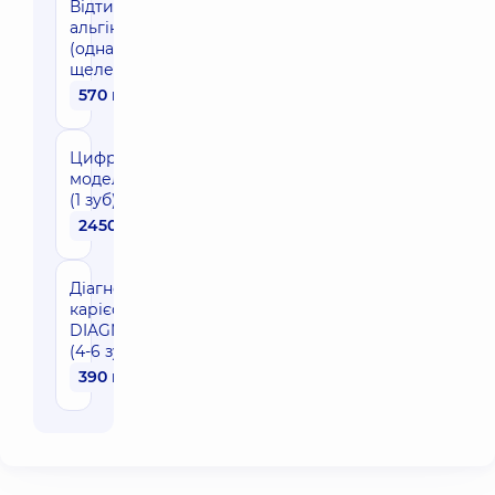
Відтиск
альгінатний
(одна
щелепа)
570 грн
Цифрове
моделювання
(1 зуб)
2450 грн
Діагностика
карієсу
DIAGNOcam
(4-6 зубів)
390 грн