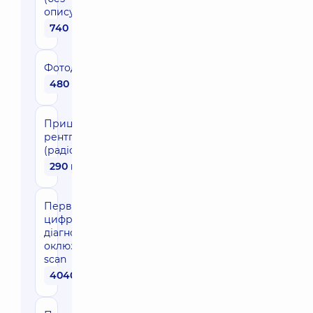
опису)
740 грн
Фотодіагностика
480 грн
Прицільна
рентгенографія
(радіовізіограф)
290 грн
Первинна
цифрова
діагностика
оклюзії T-
scan
4040 грн