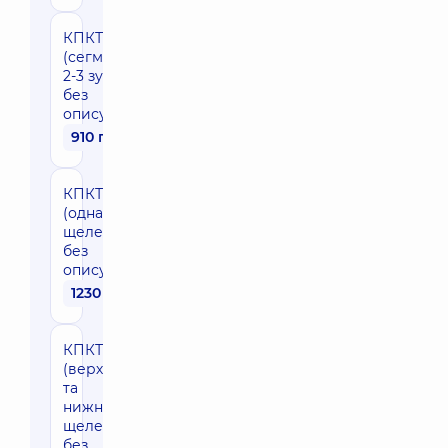
КПКТ
(сегмент
2-3 зуба,
без
опису)
910 грн
КПКТ
(одна
щелепа,
без
опису)
1230 грн
КПКТ
(верхня
та
нижня
щелепа,
без