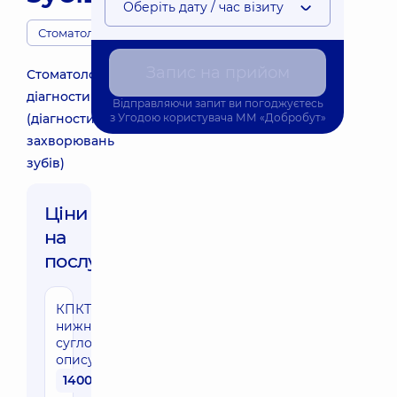
Оберіть дату / час візиту
Стоматологи
Запис на прийом
Стоматологічна
діагностика
Відправляючи запит ви погоджуєтесь
(діагностика
з
Угодою користувача
ММ «Добробут»
захворювань
зубів)
Ціни
на
послуги:
КПКТ скронево-
нижньощелепного
суглобу (без
опису)
1400 грн