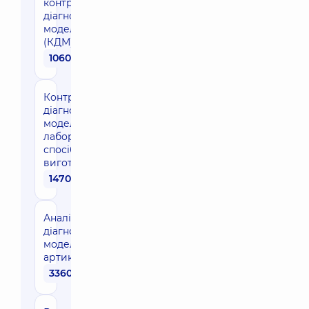
контрольно-
діагностичних
моделей
(КДМ)
1060 грн
Контрольно-
діагностичні
моделі (КДМ)
лабораторний
спосіб
виготовлення
1470 грн
Аналіз
діагностичної
моделі в
артикуляторі
3360 грн