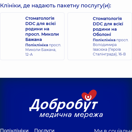
Дмитренко
Керенович
Клініки, де надають пакетну послугу(и):
Єлизавета
Олег
Сергіївна
Миколайович
Стоматолог
Стоматолог-
Стоматологія
Стоматологія
дитячий,
20 років
пародонтолог,
15
DDC для всієї
DDC для всієї
досвіду
років досвіду
родини на
родини на
просп. Миколи
Оболоні
Бажана
Ковбаснюк
Поліклініка
просп.
Корж Віта
Володимира
Марина
Поліклініка
просп.
Іванівна
Івасюка (Героїв
Миколи Бажана,
Сергіївна
Стоматолог-
Сталінграда), 16-В
12-А
Стоматолог-
пародонтолог,
14
терапевт,
25 років
років досвіду
досвіду
Бакуліна
(Місюра)
Мнухіна Наталя
Вероніка
Валеріївна
Василівна
Стоматолог-
терапевт,
25 років
Стоматолог-
досвіду
ортодонт,
13 років
досвіду
Орлова Наталя
Ніколенко Анна
Поліклініки
Послуги
Ми в соціаль
Анатоліївна