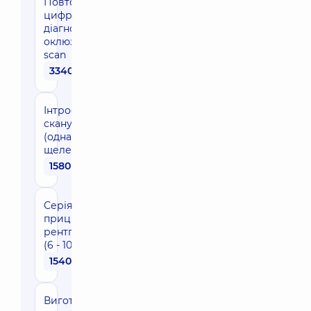
Повторна
цифрова
діагностика
оклюзії T-
scan
3340 грн
Інтрооральне
сканування
(одна
щелепа)
1580 грн
Серія
прицільних
рентгенограм
(6 - 10 знімків)
1540 грн
Виготовлення