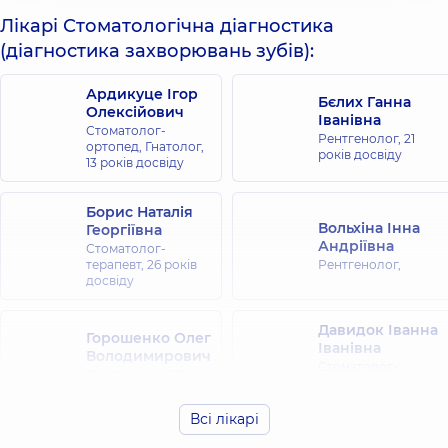
Лікарі Стоматологічна діагностика
(діагностика захворювань зубів):
Ардикуце Ігор
Бєлих Ганна
Олексійович
Іванівна
Стоматолог-
Рентгенолог,
21
ортопед, Гнатолог,
років досвіду
13 років досвіду
Борис Наталія
Вольхіна Інна
Георгіївна
Андріївна
Стоматолог-
терапевт,
26 років
Рентгенолог,
досвіду
Давидок Іванна
Горошенко Олег
Іванівна
Володимирович
Стоматолог-
Рентгенолог,
17
терапевт,
20 років
років досвіду
досвіду
Всі лікарі