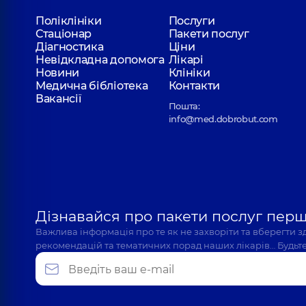
Федорець Юлія Олексіївна
Поліклініки
Послуги
Отоларинголог; Отоларинголог дитячий,
7 років
Стаціонар
Пакети послуг
Діагностика
Ціни
Невідкладна допомога
Лікарі
Новини
Клініки
Шукліна Юлія Володимирівна
Медична бібліотека
Контакти
Отоларинголог; Отоларинголог дитячий,
30 рокі
Вакансії
Пошта:
info@med.dobrobut.com
Любарець Ангеліна Олександрівна
Отоларинголог; Отоларинголог дитячий,
5 років
Дізнавайся про пакети послуг пер
Олефіренко Надія Миколаївна
Важлива інформація про те як не захворіти та вберегти 
Отоларинголог; Отоларинголог дитячий,
5 років
рекомендацій та тематичних порад наших лікарів… Будьте
Куземська Олександра Юріївна