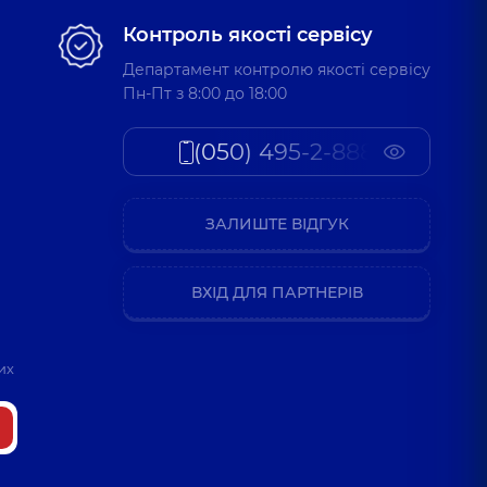
 Олегівна
Контроль якості сервісу
оків досвіду
Департамент контролю якості сервісу
Пн-Пт з 8:00 до 18:00
ндрійович
(050) 495-2-888
ларинголог дитячий,
19 років досвіду
ЗАЛИШТЕ ВІДГУК
лав Іванович
ларинголог дитячий,
5 років досвіду
ВХІД ДЛЯ ПАРТНЕРІВ
вло Валентинович
их
ларинголог дитячий,
7 років досвіду
 Володимирович