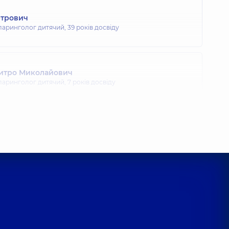
етрович
ларинголог дитячий,
39 років досвіду
митро Миколайович
ларинголог дитячий,
7 років досвіду
ельчук) Інна Олександрівна
ларинголог дитячий,
7 років досвіду
Анатолійович
ларинголог дитячий,
22 років досвіду