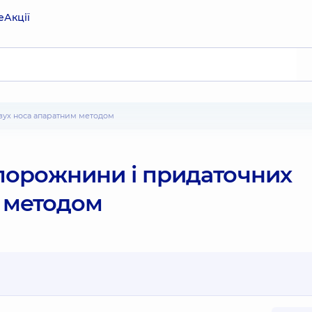
е
Акції
зух носа апаратним методом
порожнини і придаточних
м методом