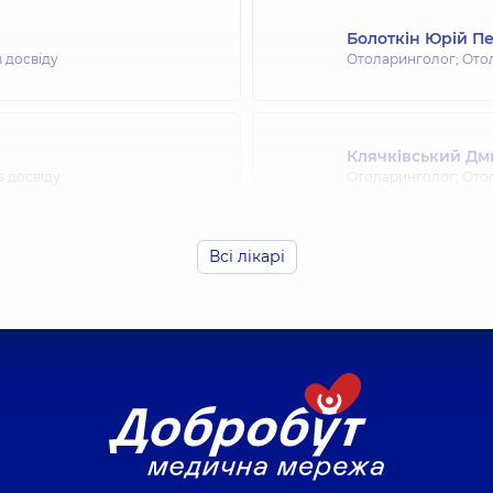
Болоткін Юрій П
в досвіду
Отоларинголог; Ото
Клячківський Д
в досвіду
Отоларинголог; Ото
Всі лікарі
Клячківська (Люб
в досвіду
Отоларинголог; Ото
Мігрін Вячеслав 
Отоларинголог; Ото