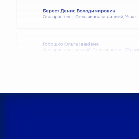
Берест Денис Володимирович
Отоларинголог; Отоларинголог дитячий,
16 рокі
Горошко Ольга Іванівна
Отоларинголог дитячий; Отоларинголог,
37 рокі
Курило Артем Вікторович
Отоларинголог; Отоларинголог дитячий,
13 рокі
Малакшанідзе Даріко Зурабівна
Отоларинголог,
11 років досвіду