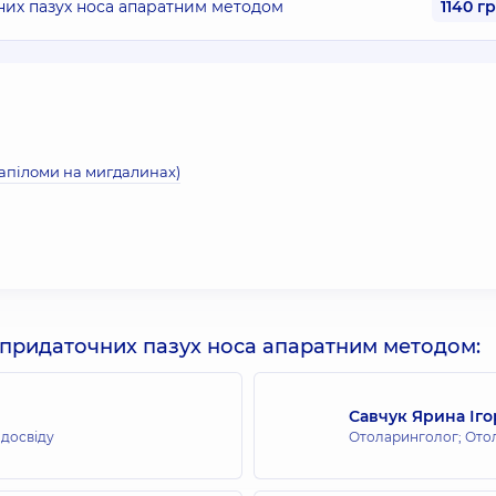
их пазух носа апаратним методом
1140 г
папіломи на мигдалинах)
 придаточних пазух носа апаратним методом:
Савчук Ярина Іго
 досвіду
Отоларинголог; Ото