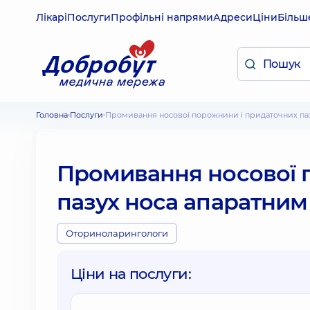
Лікарі
Послуги
Профільні напрями
Адреси
Ціни
Більш
Головна
Послуги
Промивання носової порожнини і придаточних па
Промивання носової 
пазух носа апаратни
Оториноларингологи
Ціни на послуги: