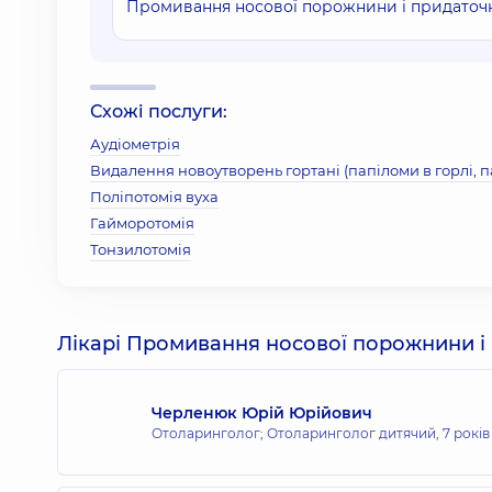
Промивання носової порожнини і придаточн
Схожі послуги:
Аудіометрія
Видалення новоутворень гортані (папіломи в горлі, 
Поліпотомія вуха
Гайморотомія
Тонзилотомія
Лікарі Промивання носової порожнини і
Черленюк Юрій Юрійович
Отоларинголог; Отоларинголог дитячий,
7 років