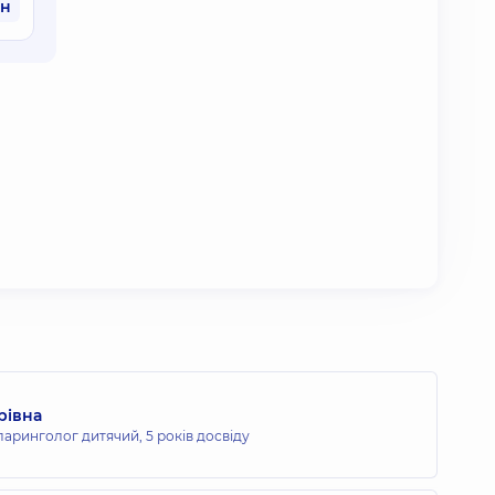
рн
рівна
ларинголог дитячий,
5 років досвіду