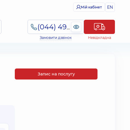
EN
Мій кабінет
(044) 495-2-888
Замовити дзвінок
Невідкладна
Запис на послугу