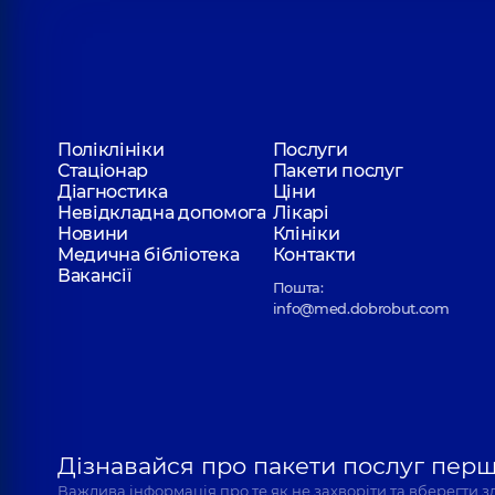
Поліклініки
Послуги
Стаціонар
Пакети послуг
Діагностика
Ціни
Невідкладна допомога
Лікарі
Новини
Клініки
Медична бібліотека
Контакти
Вакансії
Пошта:
info@med.dobrobut.com
Дізнавайся про пакети послуг пер
Важлива інформація про те як не захворіти та вберегти 