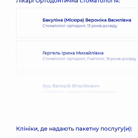
Лікарі Ортодонтична стоматологія:
Бакуліна (Місюра) Вероніка Василівна
Стоматолог-ортодонт,
13 років досвіду
Гергель Ірина Михайлівна
Стоматолог-ортодонт, Гнатолог,
16 років досвіду
Куц Валерій Віталійович
Стоматолог-ортодонт,
6 років досвіду
Юрченко Єгор Андрійович
Стоматолог-ортодонт,
3 років досвіду
Клініки, де надають пакетну послугу(и):