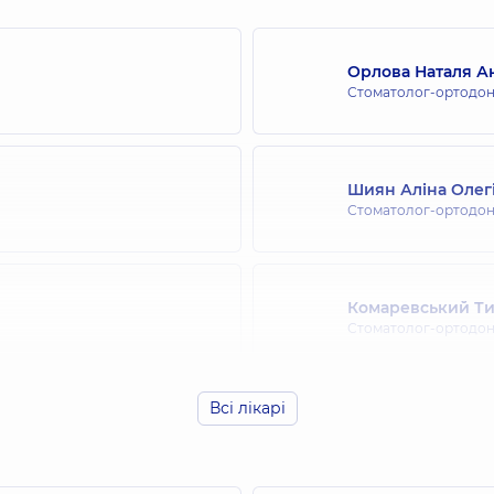
Орлова Наталя Ан
Стоматолог-ортодонт
Шиян Аліна Олег
Стоматолог-ортодон
Комаревський Ти
Стоматолог-ортодон
Всі лікарі
Шулежко Анастасі
Стоматолог-ортодон