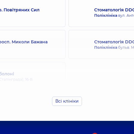
р. Повітряних Сил
Стоматологія DDC
Поліклініка
вул. Ант
просп. Миколи Бажана
Стоматологія DDC
Поліклініка
бульв. М
болоні
талінграда), 16-В
Всі клініки