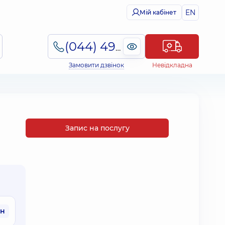
EN
Мій кабінет
(044) 495-2-888
Замовити дзвінок
Невідкладна
Запис на послугу
рн