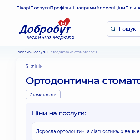
Лікарі
Послуги
Профільні напрями
Адреси
Ціни
Більш
Головна
Послуги
Ортодонтична стоматологія
5 клінік
Ортодонтична стомато
Стоматологи
Ціни на послуги:
Доросла ортодонтична діагностика, рівень 