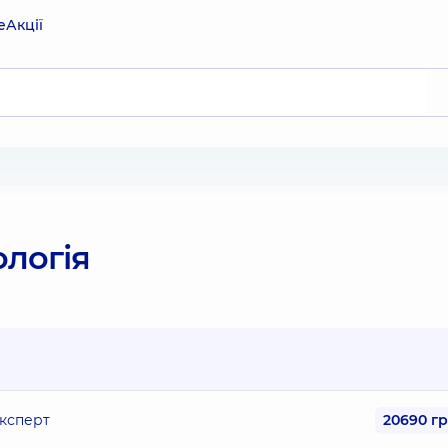
е
Акції
логія
експерт
20690 г