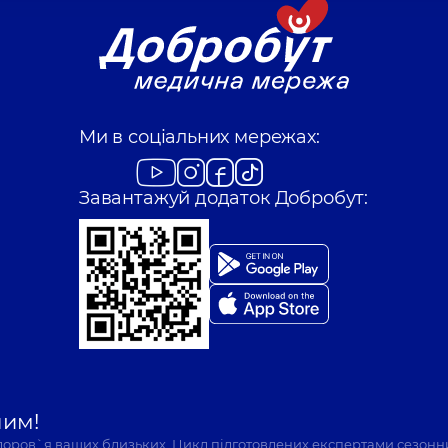
Ми в соціальних мережах:
Завантажуй додаток Добробут:
шим!
здоров`я ваших близьких. Цикл підготовлених експертами сезонн