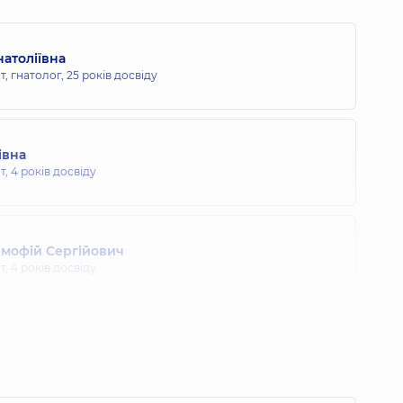
атоліївна
, гнатолог,
25 років досвіду
івна
т,
4 років досвіду
мофій Сергійович
т,
4 років досвіду
я Віталіївна
т,
2 років досвіду