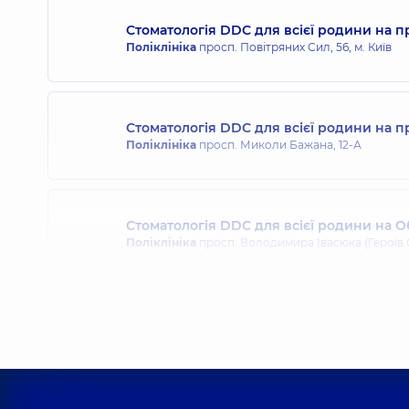
Стоматологія DDC для всієї родини на п
Мельник Інна Вікторівна
Поліклініка
просп. Повітряних Сил, 56, м. Київ
Стоматолог-ортодонт,
8 років досвіду
Стоматологія DDC для всієї родини на 
Поліклініка
просп. Миколи Бажана, 12-А
Стоматологія DDC для всієї родини на О
Поліклініка
просп. Володимира Івасюка (Героїв С