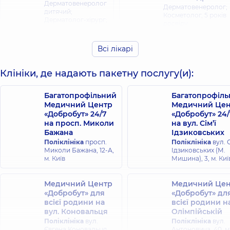
Дерматовенеролог
Дерматовенеролог;
дитячий;
Косметолог,
5 років
Дерматолог-хірург;
досвіду
Косметолог;
Трихолог,
18 років
досвіду
Всі лікарі
Прилипко
Клініки, де надають пакетну послугу(и):
Ганна
Дмитрієва Лілія
Валеріївна
Багатопрофільний
Багатопрофіл
Костянтинівна
Дерматовенеролог;
Медичний Центр
Медичний Цен
Дерматовенеролог;
Дерматовенеролог
«Добробут» 24/7
«Добробут» 24/
Дерматовенеролог
дитячий;
дитячий; Трихолог,
на просп. Миколи
Дерматолог-хірург;
на вул. Сім’ї
8 років досвіду
Косметолог;
Бажана
Ідзиковських
Трихолог,
8 років
Поліклініка
просп.
Поліклініка
вул. С
досвіду
Миколи Бажана, 12-А,
Ідзиковських (М.
м. Київ
Мишина), 3, м. Киї
Женжеруха
Євдокименко
Наталія
Медичний Центр
Медичний Цен
Альона
Олександрівна
«Добробут» для
«Добробут» дл
Олександрівна
Дерматовенеролог;
всієї родини на
всієї родини н
Дерматовенеролог;
Дерматовенеролог
вул. Коновальця
Олімпійській
Дерматовенеролог
дитячий;
Поліклініка
вул.
дитячий;
Поліклініка
вул.
Дерматолог-хірург;
Євгена Коновальця
Косметолог;
Антоновича, 40, м