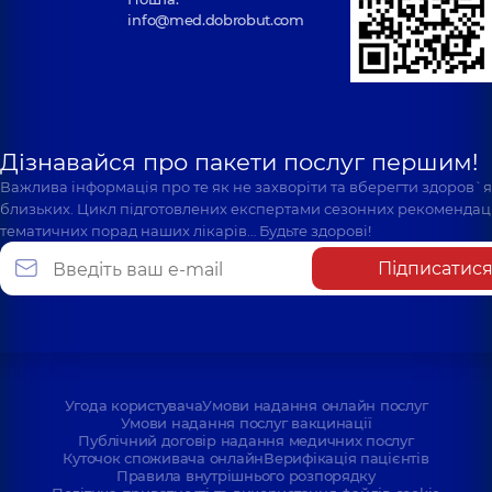
info@med.dobrobut.com
Дізнавайся про пакети послуг першим!
Важлива інформація про те як не захворіти та вберегти здоров`
близьких. Цикл підготовлених експертами сезонних рекомендаці
тематичних порад наших лікарів… Будьте здорові!
Підписатис
Угода користувача
Умови надання онлайн послуг
Умови надання послуг вакцинації
Публічний договір надання медичних послуг
Куточок споживача онлайн
Верифікація пацієнтів
Правила внутрішнього розпорядку