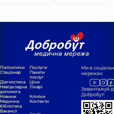
Поліклініки
Послуги
Ми в соціаль
Стаціонар
Пакети
мережах:
послуг
Діагностика
Ціни
Невідкладна
Лікарі
Завантажуй д
допомога
Добробут:
Новини
Клініки
Медична
Контакти
бібліотека
Вакансії
Пошта: