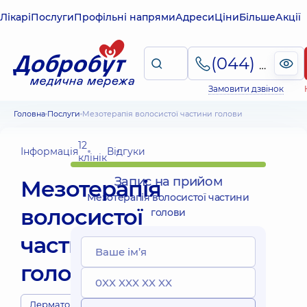
Лікарі
Послуги
Профільні напрями
Адреси
Ціни
Більше
Акції
(044) 495-2-888
Замовити дзвінок
Головна
Послуги
Мезотерапія волосистої частини голови
12
Інформація
Відгуки
клінік
Запис на прийом
Мезотерапія
Мезотерапія волосистої частини
волосистої
голови
частини
голови
Дерматологи