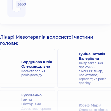
3350 грн
Лікарі Мезотерапія волосистої частини
голови:
Гуніна Наталія
Валеріївна
Бордунова Юлія
Лікар загальної
Олександрівна
практики -
Косметолог,
30
сімейний лікар;
років досвіду
Косметолог;
Терапевт,
23 років
досвіду
Куковенко
Ірина
Вікторівна
Юсеф Марія
Дерматовенеролог;
Олександрівна