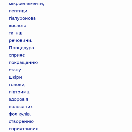
мікроелементи,
пептиди,
гіалуронова
кислота
та інші
речовини.
Процедура
сприяє
покращенню
стану
шкіри
голови,
підтримці
здоров'я
волосяних
фолікулів,
створенню
сприятливих