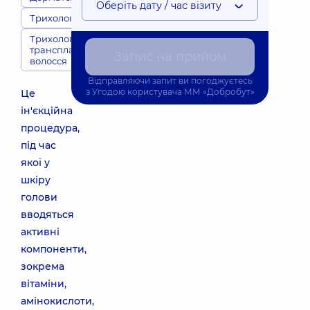
Оберіть дату / час візиту
Трихологи
Трихологія та
трансплантація
Запис на прийом
волосся
Відправляючи запит ви погоджуєтесь
з
Угодою користувача
ММ «Добробут»
Це
ін'єкційна
процедура,
під час
якої у
шкіру
голови
вводяться
активні
компоненти,
зокрема
вітаміни,
амінокислоти,