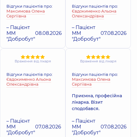
Ігорівна
всієї родини н
Софіївській
Дерматовенеролог;
Відгуки пацієнтів про:
Відгуки пацієнтів про:
Оболоні
Дерматовенеролог;
Дерматовенеролог
Борщагівці
Максимова Олена
Євдокименко Альона
Дерматовенеролог
Поліклініка
прос
дитячий;
Поліклініка
вул.
Сергіївна
Олександрівна
дитячий;
Володимира Івас
Дерматолог-хірург;
Яблунева, 26,
Дерматолог-хірург;
(Героїв Сталінград
Косметолог;
Софіївська
Трихолог,
3 років
– Пацієнт
– Пацієнт
16-В, м. Київ
Трихолог,
8 років
Борщагівка
досвіду
ММ
08.08.2026
ММ
07.08.2026
досвіду
"Добробут"
"Добробут"
Медичний Цен
Медичний Центр
«Добробут».
«Добробут» для
Дерматологія т
всієї родини на
косметологія
Враження від лікаря
Враження від лікаря
Святошині
Поліклініка
вул. 
Поліклініка
вул.
Здановської (Мих
Відгуки пацієнтів про:
Відгуки пацієнтів про:
Святошинська, 3-Б, м.
Ломоносова), 71-Г,
Євдокименко Альона
Максимова Олена
Київ
Київ
Олександрівна
Сергіївна
Приємна, професійна
лікарка. Візит
сподобався.
– Пацієнт
– Пацієнт
ММ
07.08.2026
ММ
07.08.2026
"Добробут"
"Добробут"