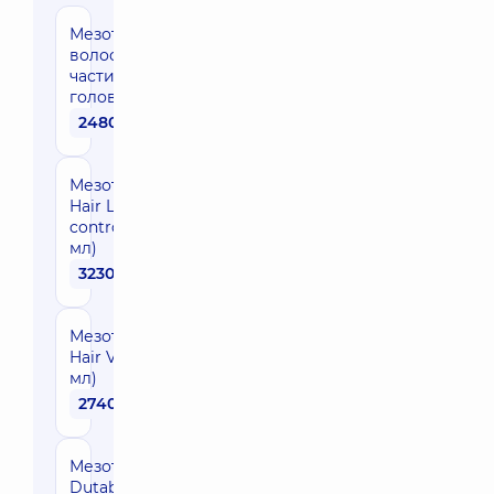
Мезотерапія
волосяної
частини
голови
2480 грн
Мезотерапія
Hair Loss
control (2,5
мл)
3230 грн
Мезотерапія
Hair Vital (2,5
мл)
2740 грн
Мезотерапія
Dutabiot