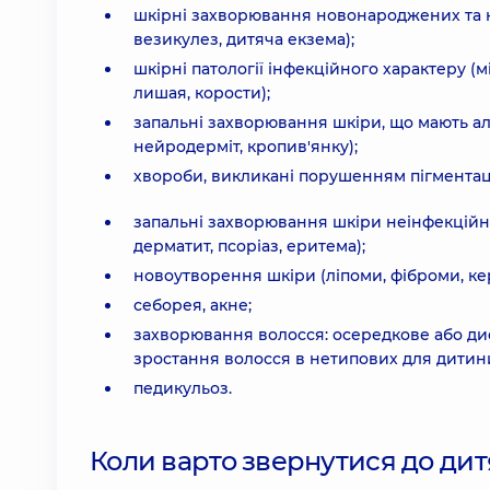
шкірні захворювання новонароджених та 
везикулез, дитяча екзема);
шкірні патології інфекційного характеру (м
лишая, корости);
запальні захворювання шкіри, що мають а
нейродерміт, кропив'янку);
хвороби, викликані порушенням пігментації 
запальні захворювання шкіри неінфекційн
дерматит, псоріаз, еритема);
новоутворення шкіри (ліпоми, фіброми, кера
себорея, акне;
захворювання волосся: осередкове або диф
зростання волосся в нетипових для дитини
педикульоз.
Коли варто звернутися до ди