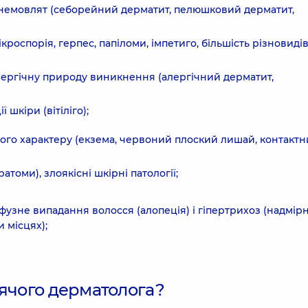
немовлят (себорейний дерматит, пелюшковий дерматит,
ікроспорія, герпес, папіломи, імпетиго, більшість різновиді
лергічну природу виникнення (алергічний дерматит,
шкіри (вітіліго);
ого характеру (екзема, червоний плоский лишай, контакт
томи), злоякісні шкірні патології;
узне випадання волосся (алопеція) і гіпертрихоз (надмір
 місцях);
тячого дерматолога?