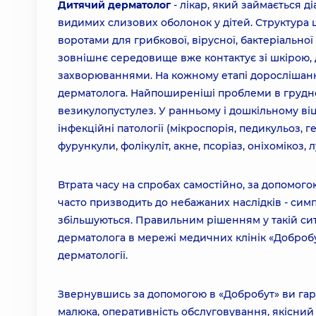
Дитячий дерматолог
- лікар, який займається д
видимих ​​слизових оболонок у дітей. Структура
воротами для грибкової, вірусної, бактеріальної
зовнішнє середовище вже контактує зі шкірою,
захворюваннями. На кожному етапі дорослішан
дерматолога. Найпоширеніші проблеми в грудном
везикулопустулез. У ранньому і дошкільному віці
інфекційні патології (мікроспорія, педикульоз, ге
фурункули, фолікуліт, акне, псоріаз, оніхомікоз, л
Втрата часу на спробах самостійно, за допомого
часто призводить до небажаних наслідків - симп
збільшуються. Правильним рішенням у такій сит
дерматолога в мережі медичних клінік «Добробут
дерматології.
Звернувшись за допомогою в «Добробут» ви га
малюка, оперативність обслуговування, якісний 