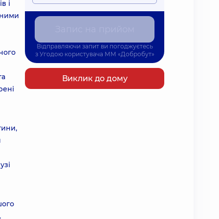
в і
дними
Запис на прийом
Відправляючи запит ви погоджуєтесь
чого
з
Угодою користувача
ММ «Добробут»
та
Виклик до дому
рені
тини,
и
узі
шого
.