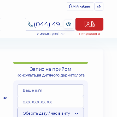
EN
Мій кабінет
(044) 495-2-888
Замовити дзвінок
Невідкладна
Запис на прийом
Консультація дитячого дерматолога
і не
Оберіть дату / час візиту