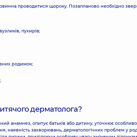
повинна проводитися щороку. Позапланово необхідно зве
вузликів, пухирів;
явних родимок;
;
дитячого дерматолога?
ний анамнез, опитує батьків або дитину, уточнює особливо
ння, наявність захворювань, дерматологічних проблем у род
тіла дитини, приділяючи особливу увагу зміненим ділянкам