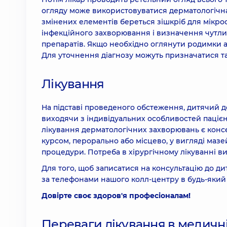
огляду може використовуватися дерматологічна 
змінених елементів береться зішкріб для мікро
інфекційного захворювання і визначення чутли
препаратів. Якщо необхідно оглянути родимки а
Для уточнення діагнозу можуть призначатися та
Лікування
На підставі проведеного обстеження, дитячий 
виходячи з індивідуальних особливостей пацієн
лікування дерматологічних захворювань є конс
курсом, перорально або місцево, у вигляді мазей
процедури. Потреба в хірургічному лікуванні ви
Для того, щоб записатися на консультацію до ди
за телефонами нашого колл-центру в будь-який 
Довірте своє здоров'я професіоналам!
Переваги лікування в медичн