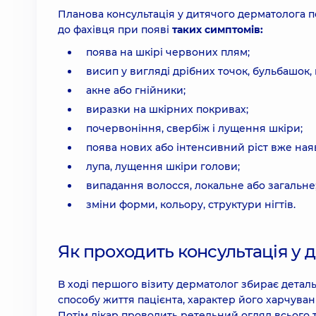
Планова консультація у дитячого дерматолога 
до фахівця при появі
таких симптомів:
поява на шкірі червоних плям;
висип у вигляді дрібних точок, бульбашок, 
акне або гнійники;
виразки на шкірних покривах;
почервоніння, свербіж і лущення шкіри;
поява нових або інтенсивний ріст вже на
лупа, лущення шкіри голови;
випадання волосся, локальне або загальне
зміни форми, кольору, структури нігтів.
Як проходить консультація у 
В ході першого візиту дерматолог збирає деталь
способу життя пацієнта, характер його харчува
Потім лікар проводить ретельний огляд всього 