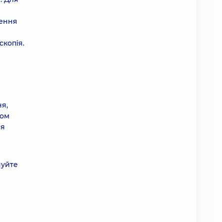
лення
скопія.
я,
дом
ся
нуйте