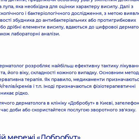
лупа, яка необхідна для оцінки характеру висипу. Далі з
скопічного і бактеріологічного дослідження, з метою вияв
вості збудника до антибактеріальних або протигрибкових
бо дрібні елементи висипу, вдаються до цифрової дермато
кож лабораторні аналізи.
дерматолог розробляє найбільш ефективну тактику лікуванн
та, його віку, складності кожного випадку. Основним мето
ервативна терапія. Як правило, медикаменти призначають
/гелів/кремів і т.п. Іноді призначаються фізіотерапевтичні
никає рідко.
тячого дерматолога в клініку «Добробут» в Києві, зателефо
час доби або скористайтеся послугою зворотного зв'язку.
ій мережі «Добробут»