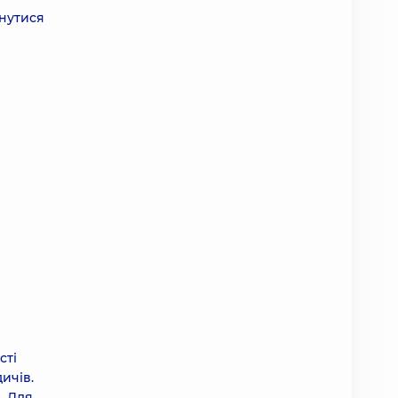
рнутися
сті
ичів.
. Для