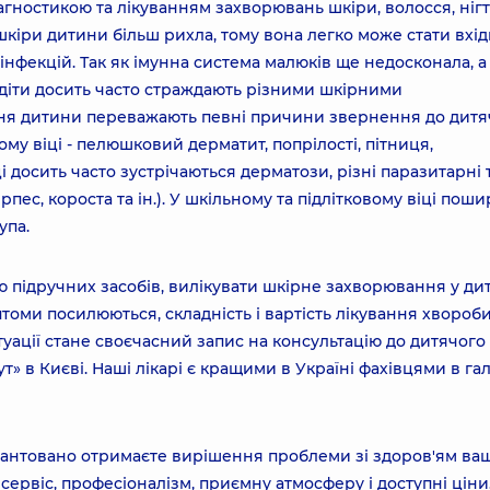
іагностикою та лікуванням захворювань шкіри, волосся, нігті
 шкіри дитини більш рихла, тому вона легко може стати вхі
 інфекцій. Так як імунна система малюків ще недосконала, а
 діти досить часто страждають різними шкірними
ня дитини переважають певні причини звернення до дитя
у віці - пелюшковий дерматит, попрілості, пітниця,
 досить часто зустрічаються дерматози, різні паразитарні 
рпес, короста та ін.). У шкільному та підлітковому віці поши
упа.
ю підручних засобів, вилікувати шкірне захворювання у ди
томи посилюються, складність і вартість лікування хвороб
уації стане своєчасний запис на консультацію до дитячого
» в Києві. Наші лікарі є кращими в Україні фахівцями в гал
рантовано отримаєте вирішення проблеми зі здоров'ям ва
сервіс, професіоналізм, приємну атмосферу і доступні ціни