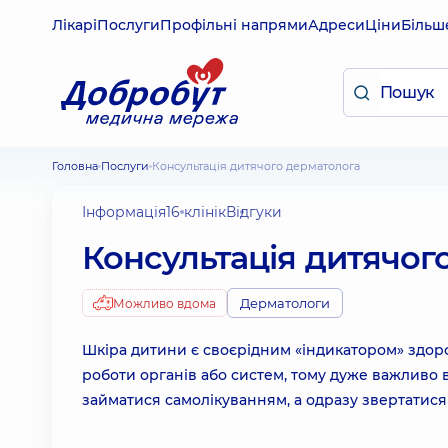
Лікарі
Послуги
Профільні напрями
Адреси
Ціни
Більш
Головна
Послуги
Консультація дитячого дерматолога
Інформація
16 клінік
Відгуки
Консультація дитячог
Дерматологи
Можливо вдома
Шкіра дитини є своєрідним «індикатором» здор
роботи органів або систем, тому дуже важливо в
займатися самолікуванням, а одразу звертатися 