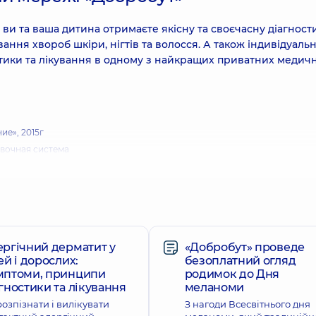
ви та ваша дитина отримаєте якісну та своєчасну діагности
ння хвороб шкіри, нігтів та волосся. А також індивідуаль
стики та лікування в одному з найкращих приватних медич
ие», 2015г
вочная система
оги в Україні. Додаток до наказу МОЗ №502 від 28-12-2002. Дитяча
ническая дерматология», 2017г.
ергічний дерматит у
«Добробут» проведе
ей і дорослих:
безоплатний огляд
мптоми, принципи
родимок до Дня
гностики та лікування
меланоми
розпізнати і вилікувати
З нагоди Всесвітнього дня