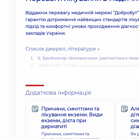
Віддаючи перевагу медичній мережі “Добробут” 
гарантію дотримання найвищих стандартів лікува
підхід та комфортні умови проходження діагно
закладів України.
Список джерел, літератури ↓
Б. Бройнингер «Болезни кожи: диагностика и лечен
Medelement. Профессиональная медицинская спра
Медстандарт.net стандарти надання медичної допом
дерматовенерологія
А.Н. Родионов, Д.В. Заславский, А.А. Сыдиков «Кли
Додаткова інформація
Причини, симптоми та
Ал
лікування екземи. Види
діт
екземи, дієта при
си
дерматиті
діа
Причини, симптоми та
Як 