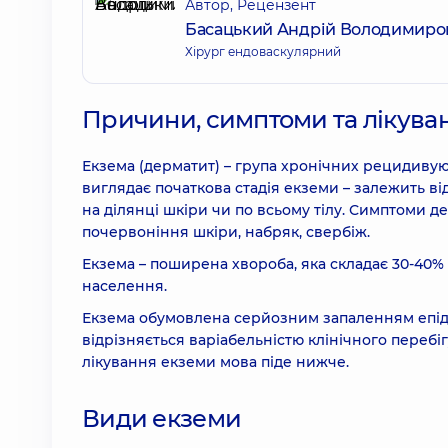
Автор, Рецензент
Басацький Андрій Володимиро
Хірург ендоваскулярний
Причини, симптоми та лікуван
Екзема (дерматит) – група хронічних рецидивуюч
виглядає початкова стадія екземи – залежить в
на ділянці шкіри чи по всьому тілу. Симптоми д
почервоніння шкіри, набряк, свербіж.
Екзема – поширена хвороба, яка складає 30-40% в
населення.
Екзема обумовлена серйозним запаленням епіде
відрізняється варіабельністю клінічного перебі
лікування екземи мова піде нижче.
Види екземи