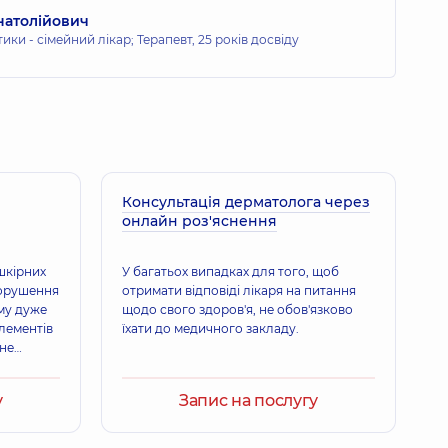
натолійович
тики - сімейний лікар; Терапевт,
25 років досвіду
Консультація дерматолога через
онлайн роз'яснення
шкірних
У багатьох випадках для того, щоб
порушення
отримати відповіді лікаря на питання
ому дуже
щодо свого здоров'я, не обов'язково
лементів
їхати до медичного закладу.
 не
одразу
у
Запис на послугу