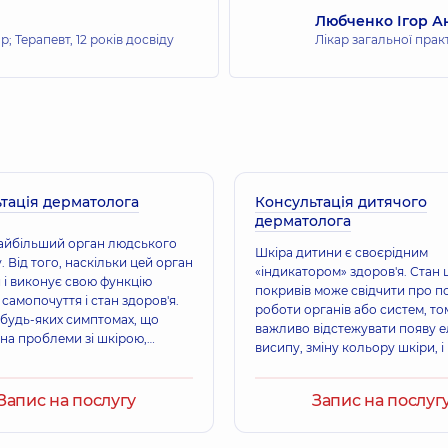
Любченко Ігор А
ар; Терапевт,
12 років досвіду
Лікар загальної прак
тація дерматолога
Консультація дитячого
дерматолога
найбільший орган людського
Шкіра дитини є своєрідним
. Від того, наскільки цей орган
«індикатором» здоров'я. Стан 
 і виконує свою функцію
покривів може свідчити про 
самопочуття і стан здоров'я.
роботи органів або систем, т
 будь-яких симптомах, що
важливо відстежувати появу е
 на проблеми зі шкірою,
висипу, зміну кольору шкіри, і
 звернутися до лікаря-
займатися самолікуванням, а 
ога, щоб провести
звертатися до фахівця.
ку і отримати необхідне
Запис на послугу
Запис на послуг
.