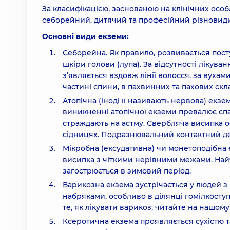
За класифікацією, заснованою на клінічних осо
себорейний, дитячий та професійний різновид
Основні види екземи:
Себорейна. Як правило, розвивається посту
шкіри голови (лупа). За відсутності лікув
з’являється вздовж лінії волосся, за вухами
частині спини, в пахвинних та пахових скл
Атопічна (іноді її називають нервова) екз
виникненні атопічної екземи превалює спад
страждають на астму. Свербляча висипка ос
сідницях. Подразнювальний контактний дер
Мікробна (ексудативна) чи монетоподібна е
висипка з чіткими нерівними межами. Найч
загострюється в зимовий період.
Варикозна екзема зустрічається у людей 
набряками, особливо в ділянці гомілкоступ
те, як лікувати варикоз, читайте на нашому
Ксеротична екзема проявляється сухістю 