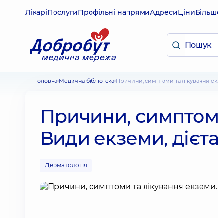
Лікарі
Послуги
Профільні напрями
Адреси
Ціни
Більш
Головна
Медична бібліотека
Причини, симптоми та лікування ек
Причини, симптоми
Види екземи, дієт
Дерматологія