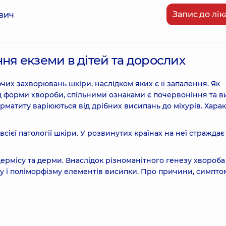
Запис до лік
вич
ня екземи в дітей та дорослих
их захворювань шкіри, наслідком яких є її запалення. Як
ід форми хвороби, спільними ознаками є почервоніння та в
ерматиту варіюються від дрібних висипань до міхурів. Хара
сієї патології шкіри. У розвинутих країнах на неї страждає
рмісу та дерми. Внаслідок різноманітного генезу хвороба
гу і поліморфізму елементів висипки. Про причини, симпто