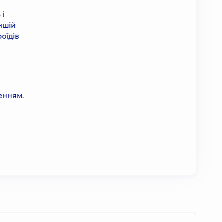
 і
іншій
оїдів
ченням.