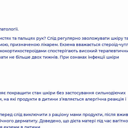
атології.
кистях та пальцях рук? Слід регулярно зволожувати шкіру т
емою, призначеною лікарем. Екзема вважається стероїд-чу
юкокортикостероїдами спостерігають високий терапевтичн
ати не більше двох тижнів. При ознаках інфекції шкіри
воляє покращити стан шкіри без застосування сильнодіючих
 на які продукти в дитини з’являється алергічна реакція і
мперед слід виключити з раціону мами продукти, після вжи
чного дерматиту. Доведено, що дієта матері під час вагітнос
я екземи в дитини.