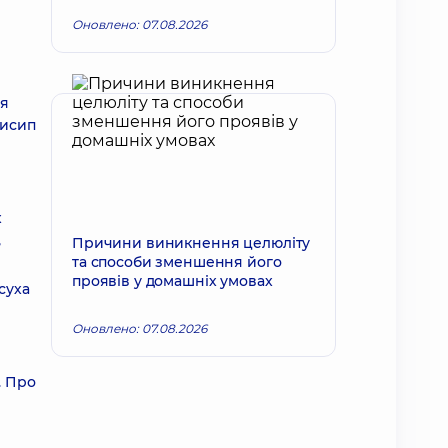
Оновлено: 07.08.2026
ня
висип
х
,
Причини виникнення целюліту
та способи зменшення його
проявів у домашніх умовах
суха
Оновлено: 07.08.2026
. Про