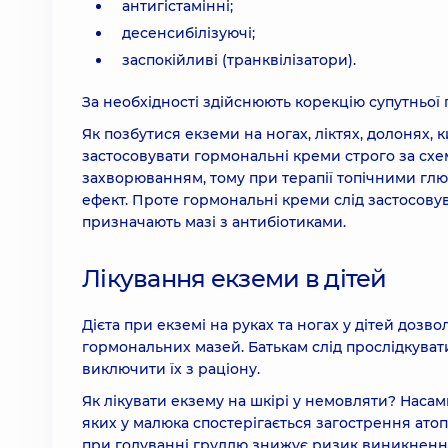
антигістамінні;
десенсибілізуючі;
заспокійливі (транквілізатори).
За необхідності здійснюють корекцію супутньої п
Як позбутися екземи на ногах, ліктях, долонях, 
застосовувати гормональні креми строго за сх
захворюванням, тому при терапії топічними гл
ефект. Проте гормональні креми слід застосовув
призначають мазі з антибіотиками.
Лікування екземи в дітей
Дієта при екземі на руках та ногах у дітей доз
гормональних мазей. Батькам слід прослідкувати,
виключити їх з раціону.
Як лікувати екзему на шкірі у немовляти? Наса
яких у малюка спостерігається загострення атопі
при годуванні груддю знижує ризик виникненн