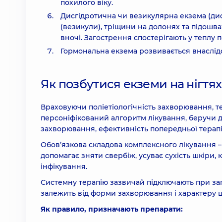
похилого віку.
Дисгідротична чи везикулярна екзема (дис
(везикули), тріщини на долонях та підош
вночі. Загострення спостерігають у теплу п
Гормональна екзема розвивається внаслід
Як позбутися екземи на нігтях,
Враховуючи поліетіологічність захворювання, 
персоніфікований алгоритм лікування, беручи до
захворювання, ефективність попередньої терапі
Обов’язкова складова комплексного лікування – 
допомагає зняти свербіж, усуває сухість шкіри, 
інфікування.
Системну терапію зазвичай підключають при заго
залежить від форми захворювання і характеру 
Як правило, призначають препарати: