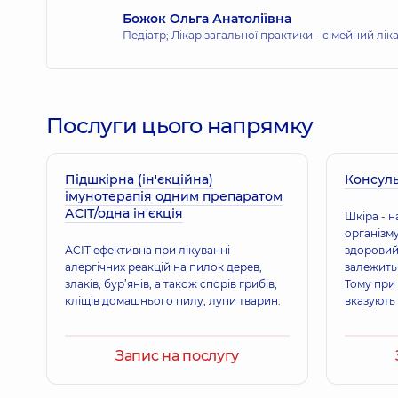
Божок Ольга Анатоліївна
Педіатр; Лікар загальної практики - сімейний лік
Послуги цього напрямку
Підшкірна (ін'єкційна)
Консуль
імунотерапія одним препаратом
АСІТ/одна ін'єкція
Шкіра - 
організму
АСІТ ефективна при лікуванні
здоровий
алергічних реакцій на пилок дерев,
залежить 
злаків, бур’янів, а також спорів грибів,
Тому при
кліщів домашнього пилу, лупи тварин.
вказують
необхідно
дерматол
діагности
Запис на послугу
лікування