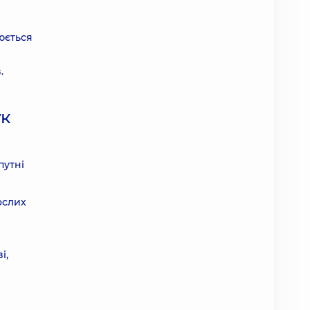
юється
.
ук
путні
ослих
і,