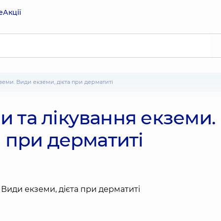
е
Акції
земи. Види екземи, дієта при дерматиті
 та лікування екземи.
а при дерматиті