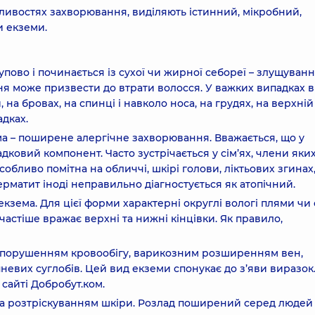
бливостях захворювання, виділяють істинний, мікробний,
и екземи.
пово і починається із сухої чи жирної себореї – злущуван
ання може призвести до втрати волосся. У важких випадках 
, на бровах, на спинці і навколо носа, на грудях, на верхній
адках.
ема – поширене алергічне захворювання. Вважається, що у
ковий компонент. Часто зустрічається у сім’ях, члени яки
обливо помітна на обличчі, шкірі голови, ліктьових згинах
матит іноді неправильно діагностується як атопічний.
кзема. Для цієї форми характерні округлі вологі плями чи 
астіше вражає верхні та нижні кінцівки. Як правило,
з порушенням кровообігу, варикозним розширенням вен,
невих суглобів. Цей вид екземи спонукає до з’яви виразок
 сайті Добробут.ком.
та розтріскуванням шкіри. Розлад поширений серед людей