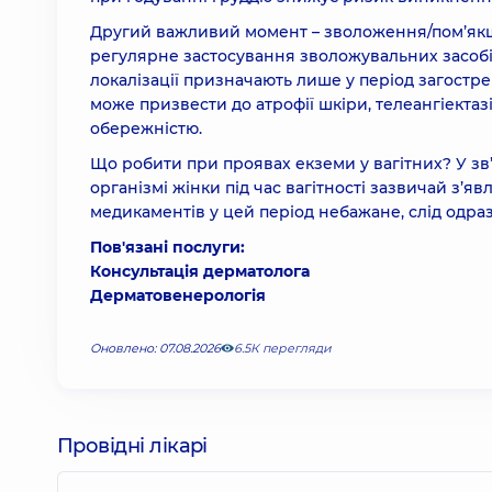
Другий важливий момент – зволоження/пом’якш
регулярне застосування зволожувальних засобів
локалізації призначають лише у період загостре
може призвести до атрофії шкіри, телеангіектазі
обережністю.
Що робити при проявах екземи у вагітних? У з
організмі жінки під час вагітності зазвичай з’я
медикаментів у цей період небажане, слід одраз
Пов'язані послуги:
Консультація дерматолога
Дерматовенерологія
Оновлено: 07.08.2026
6.5К перегляди
Провідні лікарі