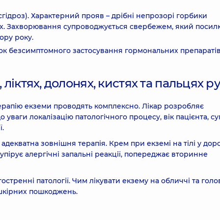
гідроз). Характерний прояв – дрібні непрозорі горбики
вах. Захворювання супроводжується свербежем, який посил
ору року.
ок безсимптомного застосування гормональних препаратів
 ліктях, долонях, кистях та пальцях р
терапію екземи проводять комплексно. Лікар розробляє
 уваги локалізацію патологічного процесу, вік пацієнта, су
ї.
адекватна зовнішня терапія. Крем при екземі на тілі у дор
купірує алергічні запальні реакції, попереджає вторинне
стренні патології. Чим лікувати екзему на обличчі та голов
шкірних пошкоджень.