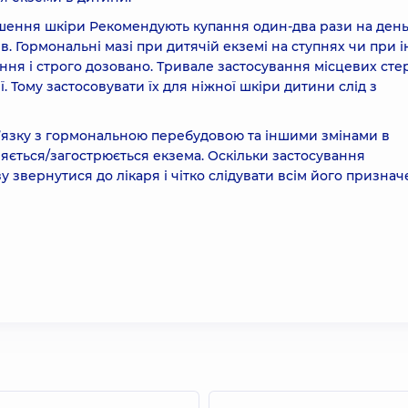
ення шкіри Рекомендують купання один-два рази на день
. Гормональні мазі при дитячій екземі на ступнях чи при 
ння і строго дозовано. Тривале застосування місцевих стер
ї. Тому застосовувати їх для ніжної шкіри дитини слід з
в’язку з гормональною перебудовою та іншими змінами в
вляється/загострюється екзема. Оскільки застосування
у звернутися до лікаря і чітко слідувати всім його призна