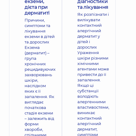
екземи,
діагностики
дієта при
та лікування
дерматиті
Як розпізнати і
вилікувати
Причини,
контактний
симптоми та
алергічний
лікування
дерматит у
екземи в дітей
дітей і
та дорослих
дорослих
Екзема
Ураження
(дерматит) –
шкіри різними
група
хімічними
хронічних
агентами може
рецидивуючих
привести до її
захворювань
запалення.
шкіри,
Якщо ці
наслідком
субстанції
яких є її
володіють
запалення. Як
алергенними
виглядає
властивостями,
початкова
виникає
стадія екземи
контактний
– залежить від
алергічний
форми
дерматит,
хвороби,
симптоми
спільними