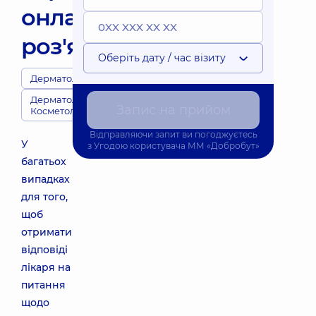
онлайн
роз'яснення
Оберіть дату / час візиту
Дерматологи
Дерматологія,
Запис на прийом
Косметологія
Відправляючи запит ви погоджуєтесь
У
з
Угодою користувача
ММ «Добробут»
багатьох
випадках
для того,
щоб
отримати
відповіді
лікаря на
питання
щодо