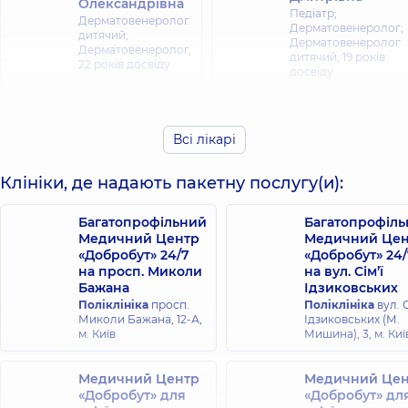
Олександрівна
Педіатр;
Дерматовенеролог
Дерматовенеролог;
дитячий;
Дерматовенеролог
Дерматовенеролог,
дитячий,
19 років
22 років досвіду
досвіду
Куковенко
Ірина
Всі лікарі
Єлова Ніна
Вікторівна
Віталіївна
Дерматовенеролог;
Клініки, де надають пакетну послугу(и):
Дерматовенеролог
Дерматовенеролог
дитячий;
дитячий;
Дерматовенеролог,
Дерматолог-хірург;
Багатопрофільний
Багатопрофіл
16 років досвіду
Косметолог;
Медичний Центр
Медичний Цен
Трихолог,
18 років
«Добробут» 24/7
досвіду
«Добробут» 24/
на просп. Миколи
на вул. Сім’ї
Бажана
Ідзиковських
Селіванова
Поліклініка
просп.
Поліклініка
вул. С
Кукушкіна
Тетяна
Миколи Бажана, 12-А,
Ідзиковських (М.
Марія
Анатоліївна
м. Київ
Мишина), 3, м. Киї
Миколаївна
Дерматовенеролог;
Хірург-онколог;
Дерматовенеролог
Онкодерматологія,
Медичний Центр
дитячий;
Медичний Цен
27 років досвіду
Онкодерматологія,
«Добробут» для
«Добробут» дл
18 років досвіду