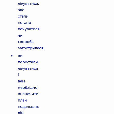
лікуватися,
але
стали
погано
почуватися
чи
хвороба
загострилася;
ви
перестали
лікуватися
і
вам
необхідно
визначити
план
подальших
дій.