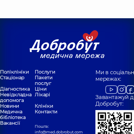
Поліклініка
вул.
Здановської (Мих
Татарська, 2-Е, м. Київ
Ломоносова), 71-Г,
Київ
Поліклініки
Послуги
Ми в соціаль
Стаціонар
Пакети
мережах:
послуг
Діагностика
Ціни
Невідкладна
Лікарі
Завантажуй д
допомога
Добробут:
Новини
Клініки
Медична
Контакти
бібліотека
Вакансії
Пошта:
info@med.dobrobut.com