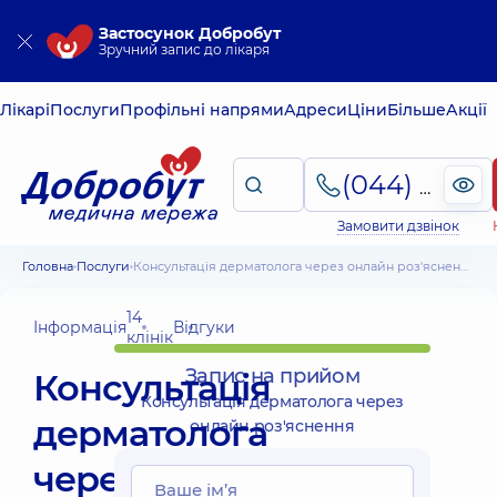
Застосунок Добробут
Зручний запис до лікаря
Лікарі
Послуги
Профільні напрями
Адреси
Ціни
Більше
Акції
(044) 495-2-888
Замовити дзвінок
Головна
Послуги
Консультація дерматолога через онлайн роз'яснення
14
Інформація
Відгуки
клінік
Запис на прийом
Консультація
Консультація дерматолога через
дерматолога
онлайн роз'яснення
через