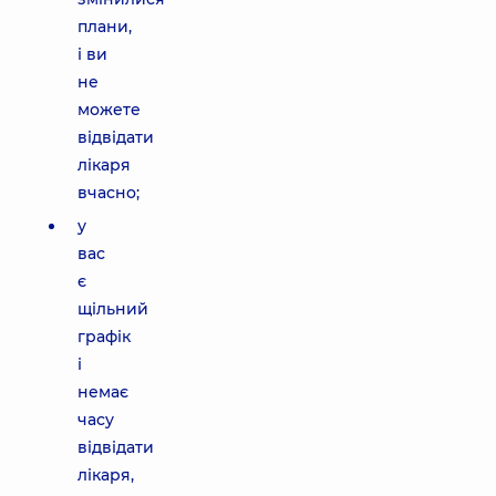
плани,
і ви
не
можете
відвідати
лікаря
вчасно;
у
вас
є
щільний
графік
і
немає
часу
відвідати
лікаря,