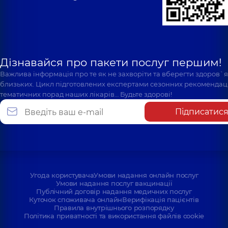
Дізнавайся про пакети послуг першим!
Важлива інформація про те як не захворіти та вберегти здоров`
близьких. Цикл підготовлених експертами сезонних рекомендаці
тематичних порад наших лікарів… Будьте здорові!
Підписатис
Угода користувача
Умови надання онлайн послуг
Умови надання послуг вакцинації
Публічний договір надання медичних послуг
Куточок споживача онлайн
Верифікація пацієнтів
Правила внутрішнього розпорядку
Політика приватності та використання файлів cookie