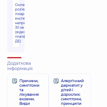
Онлайн-
1730 грн
роз'яснення
лікаря
експерта
напрямку
30 хв
(відео-
платформа
ДЕ)
Додаткова
інформація
Причини,
Алергічний
симптоми
дерматит у
та
дітей і
лікування
дорослих:
екземи.
симптоми,
Види
принципи