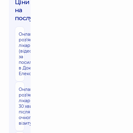
Ціни
на
послуги:
Онлайн-
1430 грн
роз'яснення
лікаря 30 хв
(відеозв'язок
за
посиланням
в Доктор
Елекс)
Онлайн-
1430 грн
роз'яснення
лікаря до
30 хвилин
після
очного
візиту