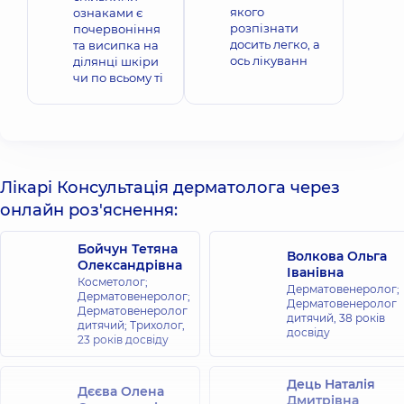
якого
ознаками є
розпізнати
почервоніння
досить легко, а
та висипка на
ось лікуванн
ділянці шкіри
чи по всьому ті
Лікарі Консультація дерматолога через
онлайн роз'яснення:
Бойчун Тетяна
Волкова Ольга
Олександрівна
Іванівна
Косметолог;
Дерматовенеролог;
Дерматовенеролог;
Дерматовенеролог
Дерматовенеролог
дитячий,
38 років
дитячий; Трихолог,
досвіду
23 років досвіду
Дець Наталія
Дєєва Олена
Дмитрівна