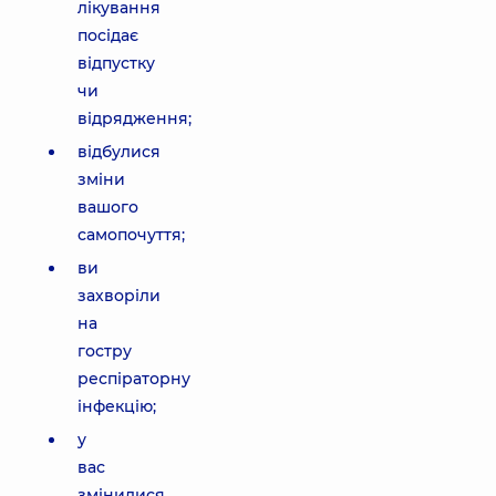
лікування
посідає
відпустку
чи
відрядження;
відбулися
зміни
вашого
самопочуття;
ви
захворіли
на
гостру
респіраторну
інфекцію;
у
вас
змінилися