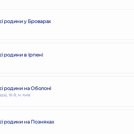
єї родини у Броварах
ї родини в Ірпені
єї родини на Оболоні
), 16-В, м. Київ
єї родини на Позняках