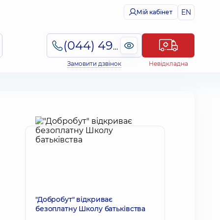
EN
Мій кабінет
(044) 495-2-888
Замовити дзвінок
Невідкладна
"Добробут" відкриває
безоплатну Школу батьківства