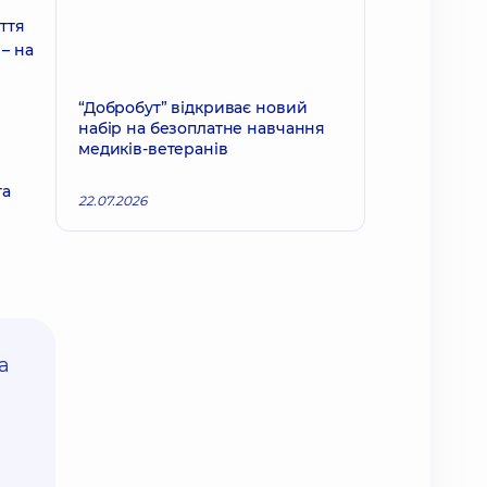
ття
– на
“Добробут” відкриває новий
набір на безоплатне навчання
медиків-ветеранів
та
22.07.2026
а