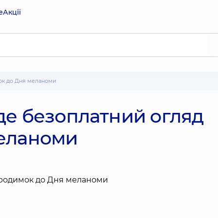
е
Акції
мок до Дня меланоми
де безоплатний огляд
еланоми