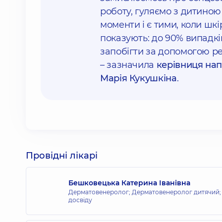
роботу, гуляємо з дитиною 
моменти і є тими, коли шк
показують: до 90% випадкі
запобігти за допомогою р
– зазначила
керівниця нап
Марія Кукушкіна
.
Провідні лікарі
Бешковецька Катерина Іванівна
Дерматовенеролог; Дерматовенеролог дитячий; 
досвіду