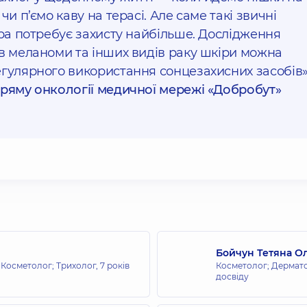
чи п’ємо каву на терасі. Але саме такі звичні
іра потребує захисту найбільше. Дослідження
в меланоми та інших видів раку шкіри можна
егулярного використання сонцезахисних засобів»
ряму онкології медичної мережі «Добробут»
Бойчун Тетяна О
Косметолог; Трихолог,
7 років
Косметолог; Дермат
досвіду