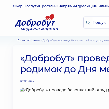
Лікарі
Послуги
Профільні напрями
Адреси
Ціни
Більш
Головна
Новини
«Добробут» проведе безоплатний огляд роди
«Добробут» прове
родимок до Дня м
09.05.2025