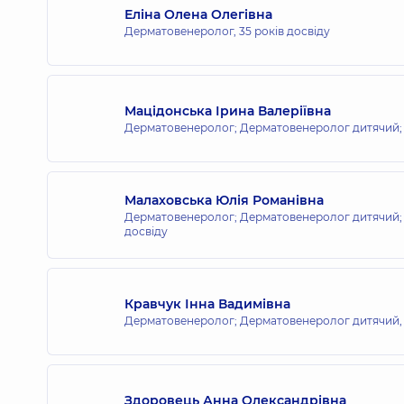
Еліна Олена Олегівна
Дерматовенеролог,
35 років досвіду
Мацідонська Ірина Валеріївна
Дерматовенеролог; Дерматовенеролог дитячий;
Малаховська Юлія Романівна
Дерматовенеролог; Дерматовенеролог дитячий; 
досвіду
Кравчук Інна Вадимівна
Дерматовенеролог; Дерматовенеролог дитячий
Здоровець Анна Олександрівна