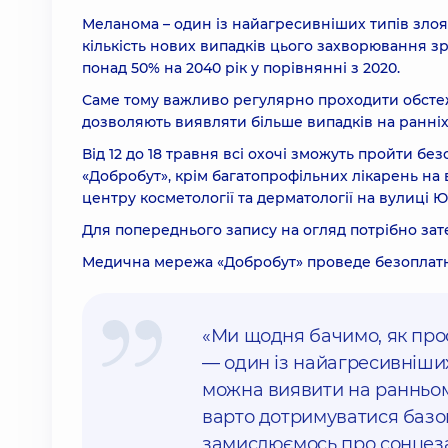
Меланома – один із найагресивніших типів злоя
кількість нових випадків цього захворювання з
понад 50% на 2040 рік у порівнянні з 2020.
Саме тому важливо регулярно проходити обстеж
дозволяють виявляти більше випадків на ранніх
Від 12 до 18 травня всі охочі зможуть пройти б
«Добробут», крім багатопрофільних лікарень на в
центру косметології та дерматології на вулиці Юлі
Для попереднього запису на огляд потрібно зат
Медична мережа «Добробут» проведе безоплатні 
«Ми щодня бачимо, як прос
— один із найагресивніших 
можна виявити на ранньом
варто дотримуватися базов
замислюємось про сонцеза