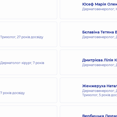
Юсеф Марія Олек
Дерматовенеролог; 
Бєлавіна Тетяна 
 Трихолог,
27 років досвіду
Дерматовенеролог; 
Дмитрієва Лілія 
Дерматолог-хірург,
7 років
Дерматовенеролог; 
Женжеруха Натал
Дерматовенеролог; Д
,
7 років досвіду
Трихолог,
5 років дос
Вербицька Людми