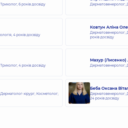
 Трихолог,
6 років досвіду
Дерматовенеролог; 
Ковтун Аліна Ол
Дерматовенеролог; Д
ологія,
4 років досвіду
років досвіду
Мазур (Лисенко) Л
 Трихолог,
4 років досвіду
Дерматовенеролог; 
Беба Оксана Вітал
Дерматолог-хірург; Косметолог;
Дерматовенеролог; Д
24 років досвіду