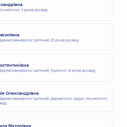
сандрівна
Косметолог,
5 років досвіду
Василівна
Дерматовенеролог дитячий,
25 років досвіду
Костянтинівна
Дерматовенеролог дитячий; Трихолог,
8 років досвіду
ія Олександрівна
ерматовенеролог дитячий; Дерматолог-хірург; Косметолог;
віду
ла Вікторівна