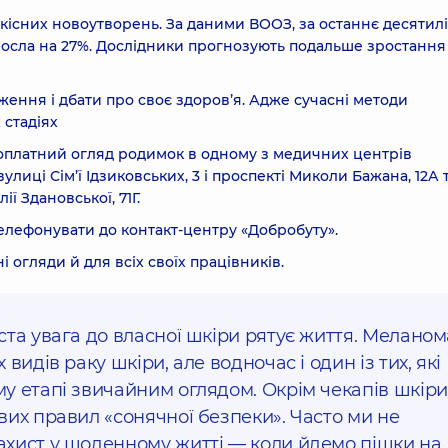
кісних новоутворень. За даними ВООЗ, за останнє десятилі
росла на 27%. Дослідники прогнозують подальше зростання 
ення і дбати про своє здоровʼя. Адже сучасні методи
 стадіях
езоплатний огляд родимок в одному з медичних центрів
улиці Сім’ї Ідзиковських, 3 і проспекті Миколи Бажана, 12А 
ї Здановської, 71Г.
елефонувати до контакт-центру «Добробуту».
огляди й для всіх своїх працівників.
та увага до власної шкіри рятує життя. Меланом
видів раку шкіри, але водночас і один із тих, які
у етапі звичайним оглядом. Окрім чекапів шкіри
их правил «сонячної безпеки». Часто ми не
хист у щоденному житті — коли йдемо пішки на