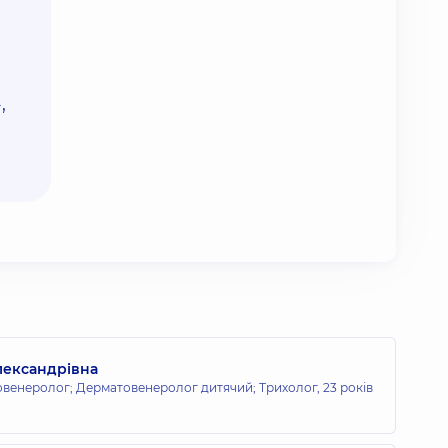
,
лександрівна
овенеролог; Дерматовенеролог дитячий; Трихолог,
23 років