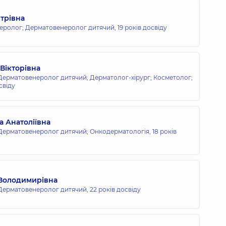
трівна
неролог; Дерматовенеролог дитячий,
19 років досвіду
Вікторівна
ерматовенеролог дитячий; Дерматолог-хірург; Косметолог;
свіду
а Анатоліївна
Дерматовенеролог дитячий; Онкодерматологія,
18 років
 Володимирівна
Дерматовенеролог дитячий,
22 років досвіду