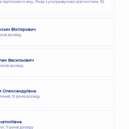
 підліткового віку; Лікар з ультразвукової діагностики,
30
ксим Вікторович
оків досвіду
лан Васильович
років досвіду
ля Олександрівна
итячий,
31 років досвіду
натоліївна
ог,
11 років досвіду