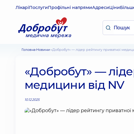
Лікарі
Послуги
Профільні напрями
Адреси
Ціни
Більш
Головна
Новини
«Добробут» — лідер рейтингу приватної медиц
«Добробут» — ліде
медицини від NV
10.12.2025