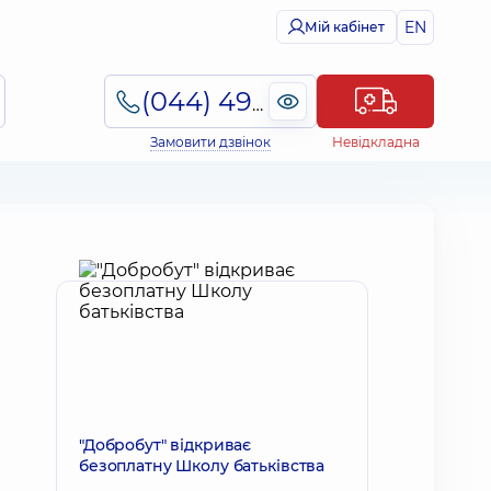
EN
Мій кабінет
(044) 495-2-888
Замовити дзвінок
Невідкладна
"Добробут" відкриває
безоплатну Школу батьківства