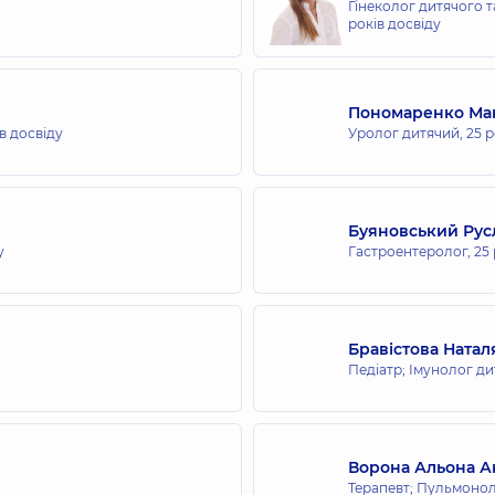
Гінеколог дитячого та
років досвіду
Пономаренко Ма
в досвіду
Уролог дитячий,
25 р
Буяновський Рус
у
Гастроентеролог,
25 
Бравістова Ната
Педіатр; Імунолог д
Ворона Альона А
Терапевт; Пульмонол