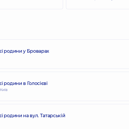
єї родини у Броварах
ї родини в Голосієві
 Київ
 родини на вул. Татарській