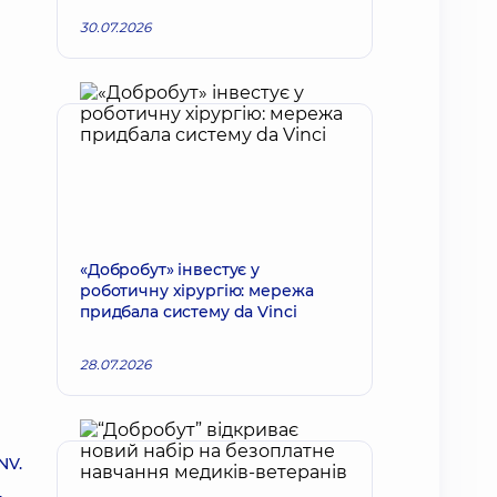
30.07.2026
«Добробут» інвестує у
роботичну хірургію: мережа
придбала систему da Vinci
28.07.2026
NV.