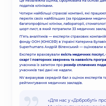
Це незалежна оцінка, сформована на основі дани
податків клініками.
Чотири найбільші страхові компанії, які працюю
перелік своїх найбільших (за продажами медични
багатопрофільні клініки, лабораторії, стоматоло
шорт-лист, в який потрапили 33 медичних заклад
П’ять аналітиків — експерти страхових компані
фонду ООН (ЮНІСЕФ) в Україні Катерина Булавін
Superhumans Андрій Віленський — оцінювали к
Експерти враховували
якість медичних послуг, 
скарг і повторних звернень та наявність програ
учасника із запитом про
розмір сплачених податк
учасників такі дані не надали.
NV вирахував середній бал з оцінок експертів т
рейтингування медичних закладів.
«Для нас у «Добробуті» про