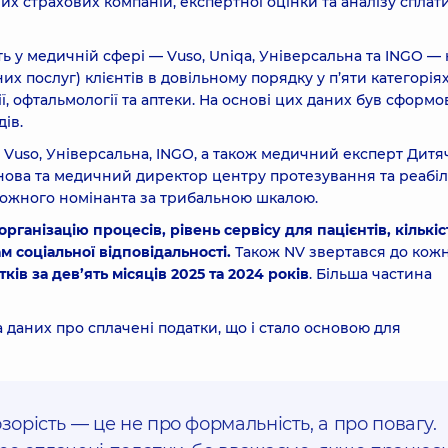
х страхових компаній, експертної оцінки та аналізу сплат
ть у медичній сфері — Vuso, Uniqa, Універсальна та INGO —
х послуг) клієнтів в довільному порядку у п’яти категоріях
гії, офтальмології та аптеки. На основі цих даних був сформ
ів.
й Vuso, Універсальна, INGO, а також медичний експерт Дитя
ова та медичний директор центру протезування та реабілі
ожного номінанта за трибальною шкалою.
організацію процесів, рівень сервісу для пацієнтів, кількіс
м соціальної відповідальності.
Також NV звертався до кож
ів за дев’ять місяців 2025 та 2024 років
. Більша частина
а даних про сплачені податки, що і стало основою для
зорість — це не про формальність, а про повагу.