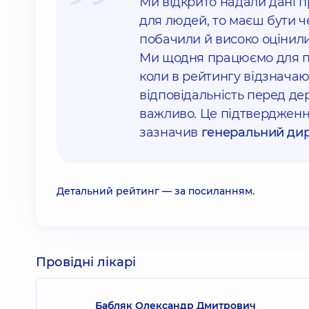
Ми відкрито надали дані 
для людей, то маєш бути ч
побачили й високо оцінили
Ми щодня працюємо для пац
коли в рейтингу відзначают
відповідальність перед де
важливо. Це підтвердженн
зазначив
генеральний дир
Детальний рейтинг —
за посиланням
.
Провідні лікарі
Бабляк Олександр Дмитрович