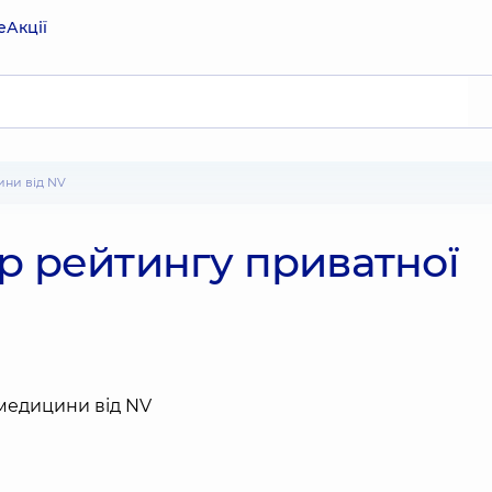
е
Акції
ини від NV
р рейтингу приватної