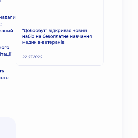
и
 надали
:
“Добробут” відкриває новий
ований
набір на безоплатне навчання
медиків-ветеранів
чого
тації
22.07.2026
ть
ного