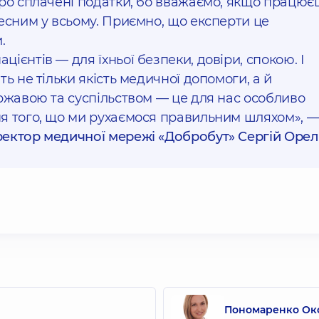
про сплачені податки, бо вважаємо, якщо працює
есним у всьому. Приємно, що експерти це
.
ієнтів — для їхньої безпеки, довіри, спокою. І
ь не тільки якість медичної допомоги, а й
ржавою та суспільством — це для нас особливо
я того, що ми рухаємося правильним шляхом», 
ектор медичної мережі «Добробут» Сергій Орел
Пономаренко Окс