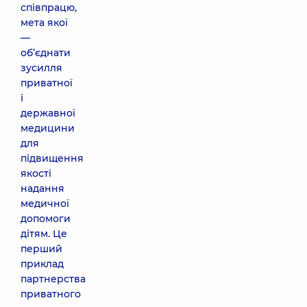
співпрацю,
мета якої
—
об’єднати
зусилля
приватної
і
державної
медицини
для
підвищення
якості
надання
медичної
допомоги
дітям. Це
перший
приклад
партнерства
приватного