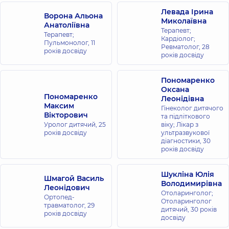
Левада Ірина
Ворона Альона
Миколаївна
Анатоліївна
Терапевт;
Терапевт;
Кардіолог;
Пульмонолог,
11
Ревматолог,
28
років досвіду
років досвіду
Пономаренко
Оксана
Пономаренко
Леонідівна
Максим
Гінеколог дитячого
Вікторович
та підліткового
Уролог дитячий,
25
віку; Лікар з
років досвіду
ультразвукової
діагностики,
30
років досвіду
Шукліна Юлія
Шмагой Василь
Володимирівна
Леонідович
Отоларинголог;
Ортопед-
Отоларинголог
травматолог,
29
дитячий,
30 років
років досвіду
досвіду