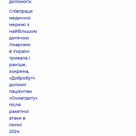
допомоги.
Співпраця
медичної
мережі з
найбільшою
дитячою
лікарнею
в Україні
тривала і
раніше,
зокрема,
«Добробут»
допоміг
пацієнтам
«Охматдиту»
після
ракетної
атаки в
липні
2024