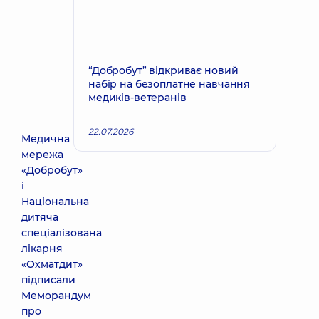
“Добробут” відкриває новий
набір на безоплатне навчання
медиків-ветеранів
22.07.2026
Медична
мережа
«Добробут»
і
Національна
дитяча
спеціалізована
лікарня
«Охматдит»
підписали
Меморандум
про