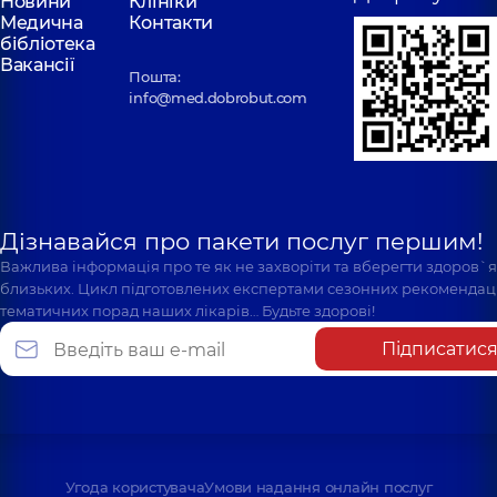
Новини
Клініки
Медична
Контакти
бібліотека
Вакансії
Пошта:
info@med.dobrobut.com
Дізнавайся про пакети послуг першим!
Важлива інформація про те як не захворіти та вберегти здоров`
близьких. Цикл підготовлених експертами сезонних рекомендаці
тематичних порад наших лікарів… Будьте здорові!
Підписатис
Угода користувача
Умови надання онлайн послуг