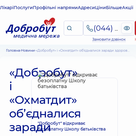
Лікарі
Послуги
Профільні напрями
Адреси
Ціни
Більше
Акції
(044) 495-2-888
Замовити дзвінок
Головна
Новини
«Добробут» і «Охматдит» об’єдналися заради здоров’я дітей
«Добробут»
і
«Охматдит»
об’єдналися
заради
"Добробут" відкриває
безоплатну Школу батьківства