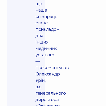
що
наша
співпраця
стане
прикладом
для
інших
медичних
установ» ,
—
прокоментував
Олександр
Урін,
в.о.
генерального
директора