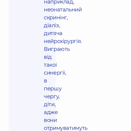
наприклад,
неонатальний
скринінг,
діаліз,
дитяча
нейрохірургія.
Виграють
від
такої
синергії,
в
першу
чергу,
діти,
адже
вони
отримуватимуть