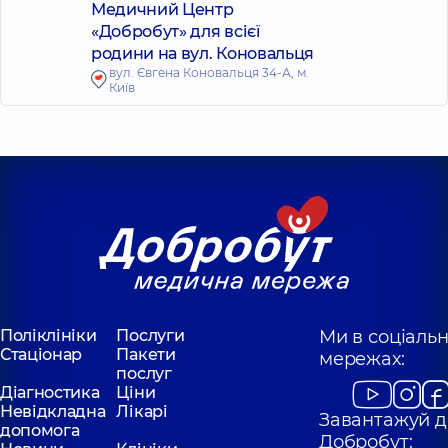
Медичний Центр
«Добробут» для всієї
родини на вул. Коновальця
вул. Євгена Коновальця 34-А, м.
Київ
Поліклініки
Послуги
Ми в соціаль
Стаціонар
Пакети
мережах:
послуг
Діагностика
Ціни
Невідкладна
Лікарі
Завантажуй д
допомога
Добробут: