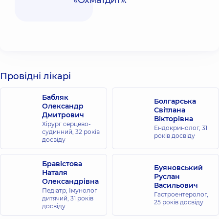
«Охматдит».
Провідні лікарі
Бабляк
Болгарська
Олександр
Світлана
Дмитрович
Вікторівна
Хірург серцево-
Ендокринолог,
31
судинний,
32 років
років досвіду
досвіду
Бравістова
Буяновський
Наталя
Руслан
Олександрівна
Васильович
Педіатр; Імунолог
Гастроентеролог,
дитячий,
31 років
25 років досвіду
досвіду