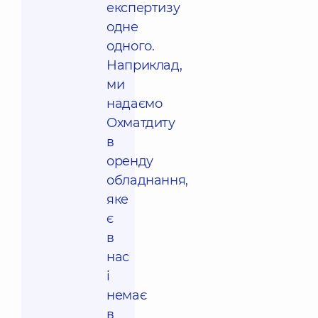
експертизу
одне
одного.
Наприклад,
ми
надаємо
Охматдиту
в
оренду
обладнання,
яке
є
в
нас
і
немає
в