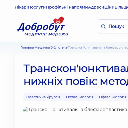
Лікарі
Послуги
Профільні напрями
Адреси
Ціни
Більш
Головна
Медична бібліотека
Транскон'юнктивальна блефаропласт
Транскон'юнктива
нижніх повік: мето
Пластична хірургія
Офтальмологія
Офтальмологія (