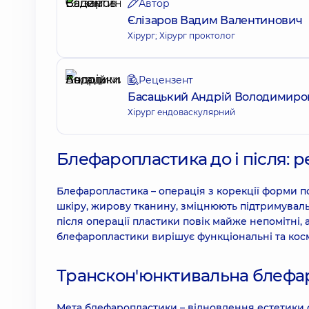
Автор
Єлізаров Вадим Валентинович
Хірург; Хірург проктолог
Рецензент
Басацький Андрій Володимиро
Хірург ендоваскулярний
Блефаропластика до і після: 
Блефаропластика – операція з корекції форми п
шкіру, жирову тканину, зміцнюють підтримувальні
після операції пластики повік майже непомітні
блефаропластики вирішує функціональні та кос
Транскон'юнктивальна блефар
Мета блефаропластики – відновлення естетики 