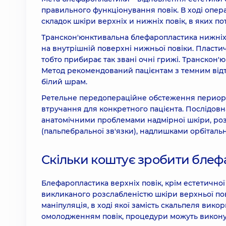
правильного функціонування повік. В ході опер
складок шкіри верхніх и нижніх повік, в яких п
Транскон'юнктивальна блефаропластика нижніх 
на внутрішній поверхні нижньої повіки. Пласти
тобто прибирає так звані очні грижі. Транскон'ю
Метод рекомендований пацієнтам з темним відт
білий шрам.
Ретельне передопераційне обстеження периорбіт
втручання для конкретного пацієнта. Послідовн
анатомічними проблемами надмірної шкіри, розс
(пальпебральної зв'язки), надлишками орбітал
Скільки коштує зробити блефа
Блефаропластика верхніх повік, крім естетично
викликаного розслабленістю шкіри верхньої пов
маніпуляція, в ході якої замість скальпеля вик
омолодженням повік, процедури можуть викону