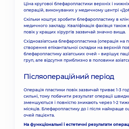
Ціна кругової блефаропластики верхніх і нижніх
операцій, виконуваних у медичному центрі «До
Скільки коштує зробити блефаропластику в кліні
медичного закладу. Кваліфікація фахівця також в
повік у кращих хірургів зазвичай значно вища.
Східноазіатська блефаропластика (операція на п
створення епікантальної складки на верхній пові
блефаропластику азіатських очей – вирішує паці
груп, але відсутня приблизно в половини азіатс
Післяопераційний період
Операція пластики повік зазвичай триває 1-3 го
сильні, тому побачити результат операції швидк
зменшуються і повністю зникають через 1-2 тижн
місяців. Блефаропластику до і після найкраще о
очей пацієнта.
На функціональні і естетичні результати операц