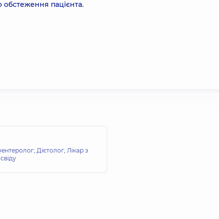
о обстеження пацієнта.
оентеролог; Дієтолог; Лікар з
освіду