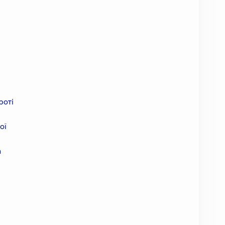
роті
ої
а