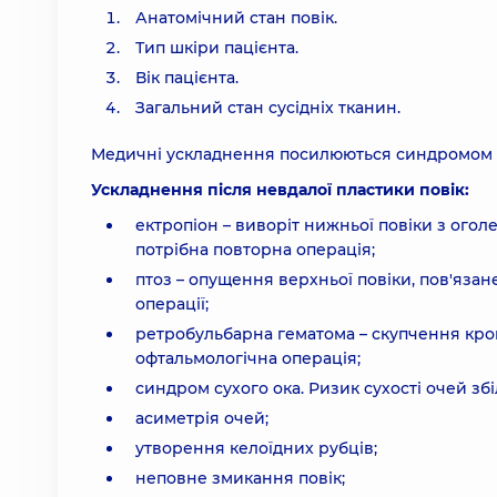
Анатомічний стан повік.
Тип шкіри пацієнта.
Вік пацієнта.
Загальний стан сусідніх тканин.
Медичні ускладнення посилюються синдромом сух
Ускладнення після невдалої пластики повік:
ектропіон – виворіт нижньої повіки з ого
потрібна повторна операція;
птоз – опущення верхньої повіки, пов'яза
операції;
ретробульбарна гематома – скупчення кро
офтальмологічна операція;
синдром сухого ока. Ризик сухості очей збі
асиметрія очей;
утворення келоїдних рубців;
неповне змикання повік;