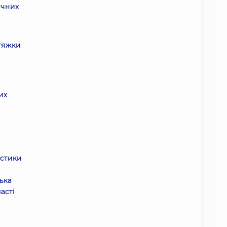
ичних
дтяжки
их
астики
ька
асті