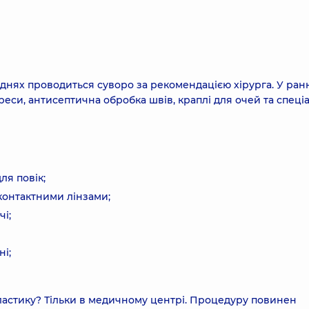
 днях проводиться суворо за рекомендацією хірурга. У ран
еси, антисептична обробка швів, краплі для очей та спеці
ля повік;
 контактними лінзами;
і;
ні;
ластику? Тільки в медичному центрі. Процедуру повинен