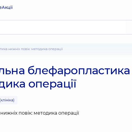
е
Акції
ика нижніх повік: методика операції
льна блефаропластика
дика операції
клініка)