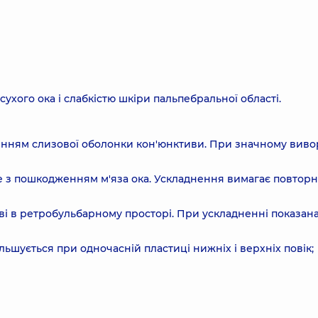
ого ока і слабкістю шкіри пальпебральної області.
ленням слизової оболонки кон'юнктиви. При значному виво
не з пошкодженням м'яза ока. Ускладнення вимагає повторн
ві в ретробульбарному просторі. При ускладненні показан
льшується при одночасній пластиці нижніх і верхніх повік;