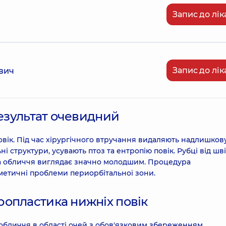
Запис до лік
Запис до лік
вич
результат очевидний
овік. Під час хірургічного втручання видаляють надлишков
 структури, усувають птоз та ентропію повік. Рубці від шв
, а обличчя виглядає значно молодшим. Процедура
метичні проблеми периорбітальної зони.
опластика нижніх повік
обличчя в області очей з обов'язковим збереженням