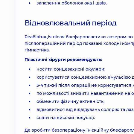
запалення оболонок ока і швів.
Відновлювальний період
Реабілітація після блефаропластики лазером по
післяопераційний період показані холодні компр
гімнастика.
Пластичні хірурги рекомендують:
носити сонцезахисні окуляри;
користуватися сонцезахисною емульсією д
3-4 тижні після операції не користуватися
по можливості знизити навантаження на оч
обмежити фізичну активність;
відмовитися від відвідувань солярію та лаз
спати на високій подушці.
Де зробити безопераціону ін'єкційну блефароп