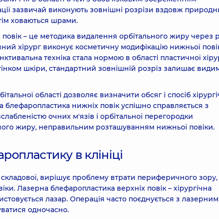
ації зазвичай виконують зовнішні розрізи вздовж природн
отім ховаються шрами.
повік – це методика видалення орбітального жиру через 
чний хірург виконує косметичну модифікацію нижньої пові
нктивальна техніка стала нормою в області пластичної хірур
інком шкіри, стандартний зовнішній розріз залишає види
альної області дозволяє визначити обсяг і спосіб хірург
а блефаропластика нижніх повік успішно справляється з
лабленістю очних м'язів і орбітальної перегородки
ьного жиру, неправильним розташуванням нижньої повіки.
ропластику в клініці
ї складової, вирішує проблему втрати периферичного зору,
іки. Лазерна блефаропластика верхніх повік – хірургічна
ористовується лазар. Операція часто поєднується з лазерним
ватися одночасно.