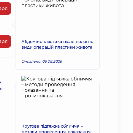
аря
аря
Абдомінопластика після пологів:
види операцій пластики живота
Оновлено: 06.08.2026
у
ів
Кругова підтяжка обличчя –
методи проведення, показання