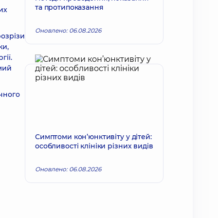
та протипоказання
их
Оновлено: 06.08.2026
розрізи
ки,
гії.
мий
ічного
Симптоми кон’юнктивіту у дітей:
особливості клініки різних видів
Оновлено: 06.08.2026