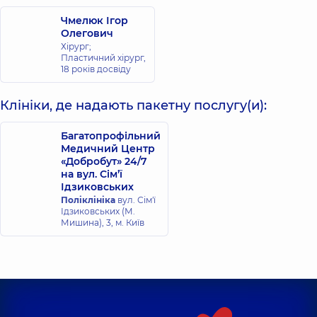
Чмелюк Ігор
Олегович
Хірург;
Пластичний хірург,
18 років досвіду
Клініки, де надають пакетну послугу(и):
Багатопрофільний
Медичний Центр
«Добробут» 24/7
на вул. Сім’ї
Ідзиковських
Поліклініка
вул. Сім'ї
Ідзиковських (М.
Мишина), 3, м. Київ