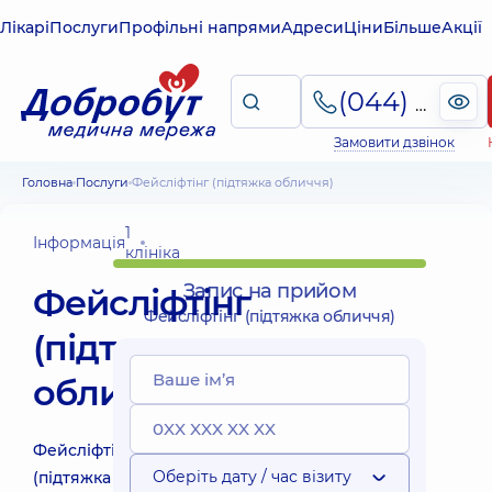
Лікарі
Послуги
Профільні напрями
Адреси
Ціни
Більше
Акції
(044) 495-2-888
Замовити дзвінок
Головна
Послуги
Фейсліфтінг (підтяжка обличчя)
1
Інформація
клініка
Запис на прийом
Фейсліфтінг
Фейсліфтінг (підтяжка обличчя)
(підтяжка
обличчя)
Фейсліфтінг
Оберіть дату / час візиту
(підтяжка