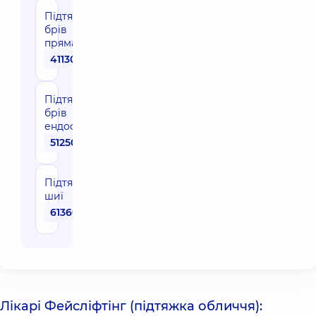
Підтяжка
брів
пряма
41130 грн
Підтяжка
брів
ендоскопічна
51250 грн
Підтяжка
шиї
61360 грн
Лікарі Фейсліфтінг (підтяжка обличчя):