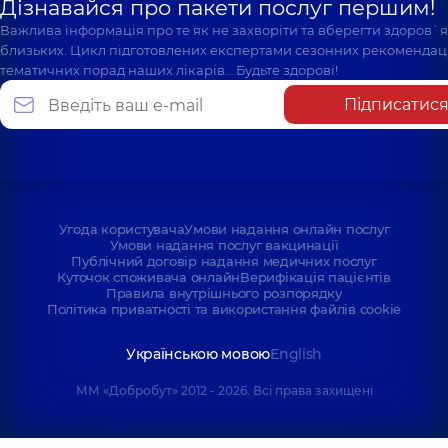
Дізнавайся про пакети послуг першим!
Важлива інформація про те як не захворіти та вберегти здоров`
близьких. Цикл підготовлених експертами сезонних рекомендаці
тематичних порад наших лікарів… Будьте здорові!
Підписатис
Угода користувача
Умови надання онлайн послуг
Умови надання послуг вакцинації
Публічний договір надання медичних послуг
Куточок споживача онлайн
Верифікація пацієнтів
Правила внутрішнього розпорядку
Політика приватності та використання файлів cookie
Українською мовою
English
ММ «Добробут» 2012 - 2026. Всі права захищені