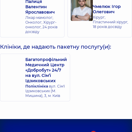
Палиця
Чмелюк Ігор
Валентин
Олегович
Ярославович
Хірург;
Лікар мамолог;
Пластичний хірург,
Онколог; Хірург-
18 років досвіду
онколог,
24 років
досвіду
Клініки, де надають пакетну послугу(и):
Багатопрофільний
Медичний Центр
«Добробут» 24/7
на вул. Сім’ї
Ідзиковських
Поліклініка
вул. Сім'ї
Ідзиковських (М.
Мишина), 3, м. Київ