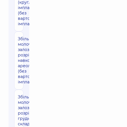
(круглі
імпланти)
(без
вартості
імплантів)
Збільшення
119340 грн
молочних
залоз через
розріз
навколо
ареоли
(без
вартості
імплантів)
Збільшення
112260 грн
молочних
залоз через
розріз під
грудною
складкою з