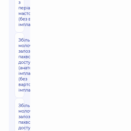
з
періареолярною
мастопексією
(без вартості
імплантів)
Збільшення
156640 грн
молочних
залоз через
пахвовий
доступ
(анатомічні
імпланти)
(без
вартості
імплантів)
Збільшення
132480 грн
молочних
залоз через
пахвовий
доступ