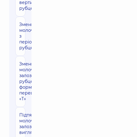
вертикальним
рубцем
Зменшення
96070 грн
молочних залоз
з
періореолярним
рубцем
Зменшення
132480 грн
молочних
залоз з
рубцем у
формі
перевернутої
«Т»
Підтяжка
112260 грн
молочних
залоз у
вигляді