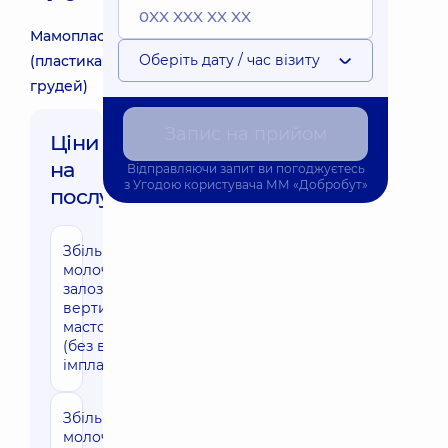
Мамопластика
Оберіть дату / час візиту
(пластика
грудей)
Запис на прийом
Ціни
на
Відправляючи запит ви погоджуєтесь
з
Угодою користувача
ММ «Добробут»
послуги:
Збільшення
170790 грн
молочних
залоз з
вертикальною
мастопексією
(без вартості
імплантів)
Збільшення
140570 грн
молочних залоз