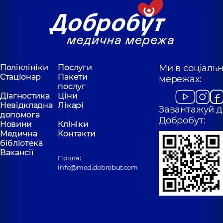
Поліклініки
Послуги
Ми в соціаль
Стаціонар
Пакети
мережах:
послуг
Діагностика
Ціни
Невідкладна
Лікарі
Завантажуй д
допомога
Добробут:
Новини
Клініки
Медична
Контакти
бібліотека
Вакансії
Пошта:
info@med.dobrobut.com