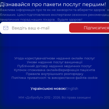
Дізнавайся про пакети послуг першим!
Важлива інформація про те як не захворіти та вберегти здоров`
близьких. Цикл підготовлених експертами сезонних рекомендаці
тематичних порад наших лікарів… Будьте здорові!
Підписатис
Угода користувача
Умови надання онлайн послуг
Умови надання послуг вакцинації
Публічний договір надання медичних послуг
Куточок споживача онлайн
Верифікація пацієнтів
Правила внутрішнього розпорядку
Політика приватності та використання файлів cookie
Українською мовою
English
ММ «Добробут» 2012 - 2026. Всі права захищені