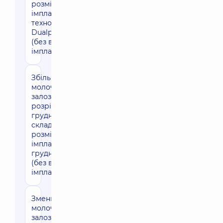
розміщенням
імплантів по
технології
Dualplane
(без вартості
імплантів)
Збільшення
104170 грн
молочних
залоз через
розріз під
грудною
складкою з
розміщенням
імплантів під
грудний м'яз
(без вартості
імплантів)
Зменшення
120350 грн
молочних
залоз з