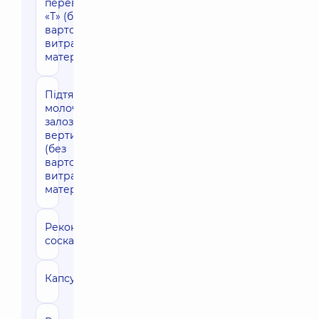
перевернутої
«Т» (без
вартості
витратних
матеріалів)
Підтяжка
92030 грн
молочних
залоз
вертикальна
(без
вартості
витратних
матеріалів)
Реконструкція
51250 грн
соска і ареоли
Капсулектомія
65410 грн