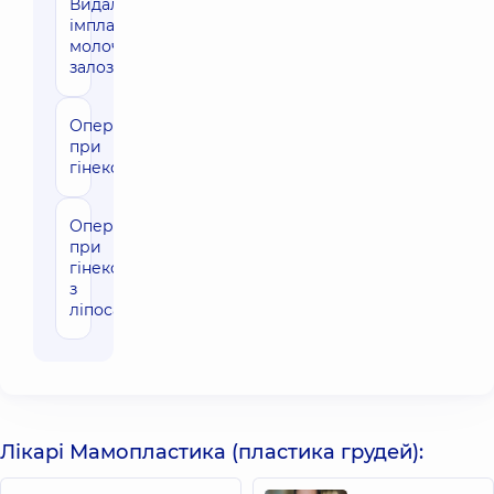
Видалення
71470 грн
імплантів
молочних
залоз
Операція
71470 грн
при
гінекомастії
Операція
92030 грн
при
гінекомастії
з
ліпосакцією
Лікарі Мамопластика (пластика грудей):