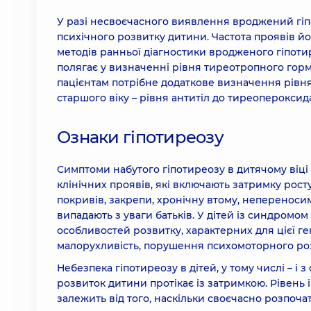
У разі несвоєчасного виявлення вроджений гіп
психічного розвитку дитини. Частота проявів й
методів ранньої діагностики вродженого гіпоти
полягає у визначенні рівня тиреотропного гормо
пацієнтам потрібне додаткове визначення рівня ти
старшого віку – рівня антитіл до тиреопероксида
Ознаки гіпотиреозу
Симптоми набутого гіпотиреозу в дитячому віці 
клінічних проявів, які включають затримку рост
покривів, закрепи, хронічну втому, непереносим
випадають з уваги батьків. У дітей із синдром
особливостей розвитку, характерних для цієї ген
малорухливість, порушення психомоторного роз
Небезпека гіпотиреозу в дітей, у тому числі – і 
розвиток дитини протікає із затримкою. Рівень
залежить від того, наскільки своєчасно розпочат