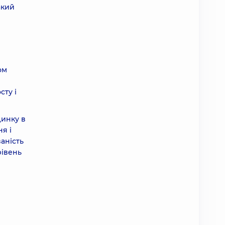
акий
ом
сту і
цинку в
я і
аність
рівень