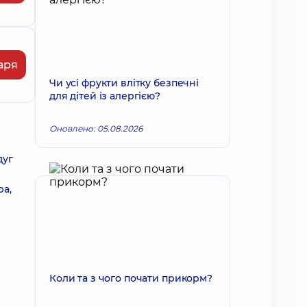
аря
Чи усі фрукти влітку безпечні
для дітей із алергією?
Оновлено: 05.08.2026
дуг
ра,
Коли та з чого почати прикорм?