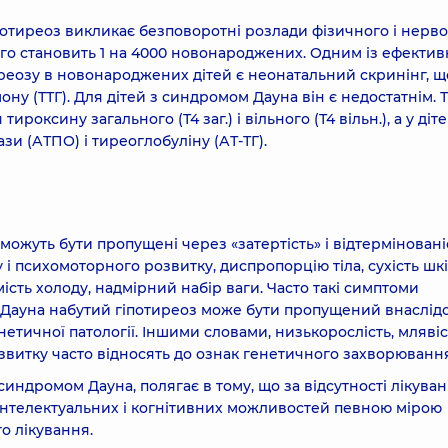
отиреоз викликає безповоротні розлади фізичного і нерво
ого становить 1 на 4000 новонароджених. Одним із ефекти
реозу в новонароджених дітей є неонатальний скринінг, щ
ну (ТТГ). Для дітей з синдромом Дауна він є недостатнім. 
роксину загального (Т4 заг.) і вільного (Т4 вільн.), а у діт
зи (АТПО) і тиреоглобуліну (АТ-ТГ).
можуть бути пропущені через «затертість» і відтерміновані
у і психомоторного розвитку, диспропорцію тіла, сухість шк
ість холоду, надмірний набір ваги. Часто такі симптоми
ом Дауна набутий гіпотиреоз може бути пропущений внаслід
етичної патології. Іншими словами, низькорослість, млявіс
витку часто відносять до ознак генетичного захворювання
з синдромом Дауна, полягає в тому, що за відсутності лікува
 інтелектуальних і когнітивних можливостей певною мірою
о лікування.