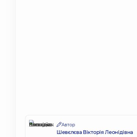
Автор
Шевєлєва Вікторія Леонідівна