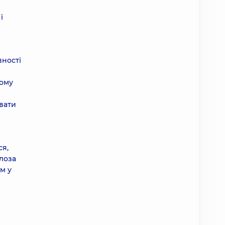
і
вності
ному
увати
ся,
лоза
см у