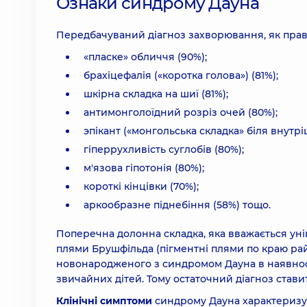
Ознаки синдрому Дауна
Передбачуваний діагноз захворювання, як прав
«пласке» обличчя (90%);
брахіцефалія («коротка голова») (81%);
шкірна складка на шиї (81%);
антимонголоїдний розріз очей (80%);
эпікант («монгольська складка» біля внутрі
гіперрухливість суглобів (80%);
м'язова гіпотонія (80%);
короткі кінцівки (70%);
аркообразне піднебіння (58%) тощо.
Поперечна долонна складка, яка вважається уні
плями Брушфільда (пігментні плями по краю рай
новонародженого з синдромом Дауна в наявності 
звичайних дітей. Тому остаточний діагноз ставит
Клінічні симптоми
синдрому Дауна характеризу