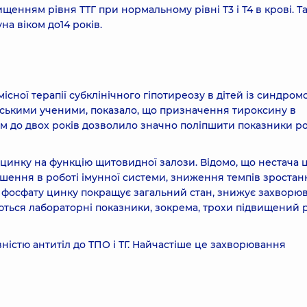
щенням рівня ТТГ при нормальному рівні Т3 і Т4 в крові. Т
на віком до14 років.
існої терапії субклінічного гіпотиреозу в дітей із синдром
ійськими ученими, показало, що призначення тироксину в
ком до двох років дозволило значно поліпшити показники ро
инку на функцію щитовидної залози. Відомо, що нестача 
ушення в роботі імунної системи, зниження темпів зростанн
ня фосфату цинку покращує загальний стан, знижує захворюв
ізуються лабораторні показники, зокрема, трохи підвищений 
ністю антитіл до ТПО і ТГ. Найчастіше це захворювання