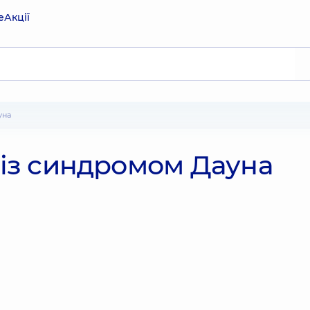
е
Акції
уна
й із синдромом Дауна