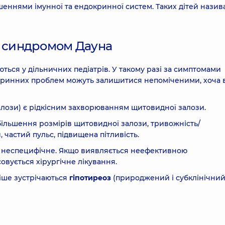
еннями імунної та ендокринної систем. Таких дітей назив
із синдромом Дауна
ються у дільничних педіатрів. У такому разі за симптомами
кринних проблем можуть залишитися непоміченими, хоча 
лози) є рідкісним захворюванням щитовидної залози.
більшення розмірів щитовидної залози, тривожність/
и, частий пульс, підвищена пітливість.
неспецифічне. Якщо виявляється неефективною
овується хірургічне лікування.
іше зустрічаються
гіпотиреоз
(природжений і субклінічний)