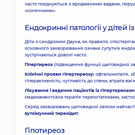
часто поєднуються з вродженими вадами, поруш
«сонячними».
Ендокринні патології у дітей 
Діти з синдромом Дауна, як правило, спостеріга
основного захворювання ознаки супутніх ендо
зустрічаються доволі часто.
Гіпертиреоз
(підвищення функції щитовидної за
Клінічні прояви гіпертиреозу:
офтальмопатія, з
гіперактивність, чутливість до спеки, втрата ваг
Лікування і ведення пацієнтів із гіпертиреозом
медикаментозна терапія тиреостатиками, застос
Серед захворювань щитовидної залози найчаст
аутоімунний тиреоїдит
.
Гіпотиреоз