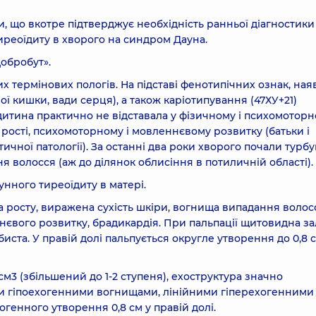
, що вкотре підтверджує необхідність ранньої діагностики 
иреоїдиту в хворого на синдром Дауна.
Добробут».
их термінових пологів. На підставі фенотипічних ознак, ная
ї кишки, вади серця), а також каріотипування (47ХУ+21)
дитина практично не відставала у фізичному і психомотор
в рості, психомоторному і мовленнєвому розвитку (батьки і
ичної патології). За останні два роки хворого почали турб
ня волосся (аж до ділянок облисіння в потиличній області).
унного тиреоїдиту в матері.
 росту, виражена сухість шкіри, вогнища випадання волос
нєвого розвитку, брадикардія. При пальпації щитовидна за
биста. У правій долі пальпується округле утворення до 0,8 
см3 (збільшений до 1-2 ступеня), ехоструктура значно
и гіпоехогенними вогнищами, лінійними гіперехогенними
огенного утворення 0,8 см у правій долі.