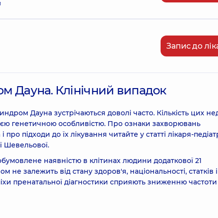
й
Запис до лік
мом Дауна. Клінічний випадок
ндром Дауна зустрічаються доволі часто. Кількість цих не
 з цією генетичною особливістю. Про ознаки захворювань
про підходи до їх лікування читайте у статті лікаря-педіат
ї Шевельової.
бумовлене наявністю в клітинах людини додаткової 21
не залежить від стану здоров'я, національності, статків і
успіхи пренатальної діагностики сприяють зниженню частоти