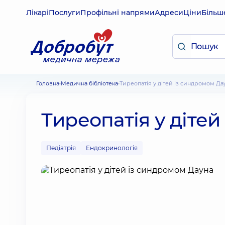
Лікарі
Послуги
Профільні напрями
Адреси
Ціни
Більш
Головна
Медична бібліотека
Тиреопатія у дітей із синдромом Да
Тиреопатія у діте
Педіатрія
Ендокринологія