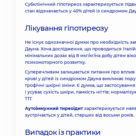
Субклінічний гіпотиреоз характеризується підви
стан відзначається у 40% дітей із синдромом Дау
Лікування гіпотиреозу
Не існує однозначної думки про необхідність зам
Дауна. Хоча дослідження, що проводиться італ
мінімальних дозах від 8 мкг/кг/на добу дітям ві
психомоторного розвитку.
Суперечливим залишається питання про вплив ц
крові у дітей із синдромом Дауна викликає пор
трофічні шкірні зміни. Є думка, що застосуван
і усуває сухість шкіри, ламкість нігтів; нормал
ТТГ.
Аутоіммунний тиреоїдит
характеризується наяв
зустрічається у дітей, старших від восьми років.
Випадок із практики