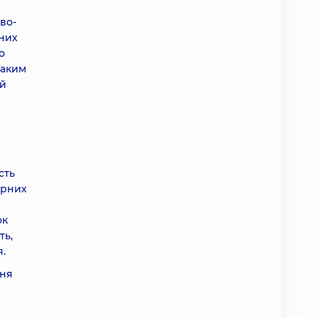
во-
вних
о
Таким
ей
сть
ірних
ок
ть,
.
ння