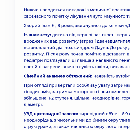
Нижче наводиться випадок із медичної практики
своєчасного початку лікування аутоіммунного т
Хворий Іван К., 8 років, звернулися до клініки «
Із анамнезу:
дитина від першої вагітності, перш
вроджених вад розвитку (атрезії дванадцятипало
встановлений діагноз: синдром Дауна. До року 
розвитку. Після року почав помітно відставати 
педіатри пов'язували ці явища з наявністю генет
постійні закрепи, значна сухість шкіри, випадан
Сімейний анамнез обтяжений:
наявність аутоім
При огляді привертали особливу увагу затримка
гіподинамія, затримка моторного і психомовлен
збільшена, 1-2 ступеня, щільна, неоднорідна, гор
діаметрі.
УЗД щитовидної залози:
тиреоїдний об'єм – 6,9 
неоднорідна, з чисельними дрібними округлим
структурами, а також наявністю округлого гетер