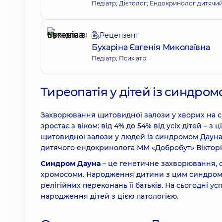
Педіатр; Дієтолог; Ендокринолог дитячи
Рецензент
Бухаріна Євгенія Миколаївна
Педіатр; Психіатр
Тиреопатія у дітей із синдро
Захворювання щитовидної залози у хворих на си
зростає з віком: від 4% до 54% від усіх дітей –
щитовидної залози у людей із синдромом Дауна і 
дитячого ендокринолога ММ «Добробут» Вікторі
Синдром Дауна
– це генетичне захворювання, о
хромосоми. Народження дитини з цим синдромом 
релігійних переконань її батьків. На сьогодні 
народження дітей з цією патологією.