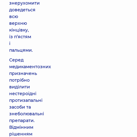
знерухомити
доведеться
всю
верхню
кінцівку,
із п’ястям
і
пальцями.
Серед
медикаментозних
призначень
потрібно
виділити
нестероїдні
протизапальні
засоби та
знеболювальні
препарати.
Відмінним
рішенням