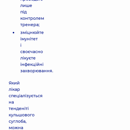
лише
під
контролем
тренера;
зміцнюйте
імунітет
і
своєчасно
лікуєте
інфекційні
захворювання.
Який
лікар
спеціалізується
на
тенденіті
кульшового
суглоба,
можна