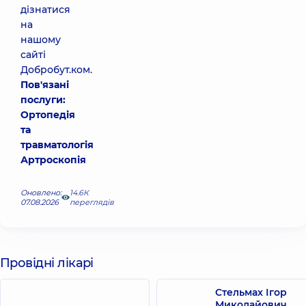
дізнатися
на
нашому
сайті
Добробут.ком.
Пов'язані
послуги:
Ортопедія
та
травматологія
Артроскопія
Оновлено:
14.6К
07.08.2026
переглядів
Провідні лікарі
Стельмах Ігор
Миколайович