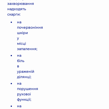
захворювання
надходять
скарги:
на
почервоніння
шкіри
у
місці
запалення;
на
біль
в
ураженій
ділянці;
на
порушення
рухової
функції;
на