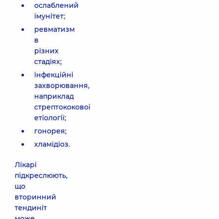
ослаблений
імунітет;
ревматизм
в
різних
стадіях;
інфекційні
захворювання,
наприклад
стрептококової
етіології;
гонорея;
хламідіоз.
Лікарі
підкреслюють,
що
вторинний
тендиніт
може