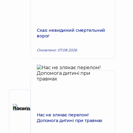
Сказ: невидимий смертельний
ворог
Оновлено: 07.08.2026
Автор
Шмагой
Василь
Нас не злякає перелом!
Запис до лікаря
Леонідович
Допомога дитині при травмах
Ортопед-
травматолог