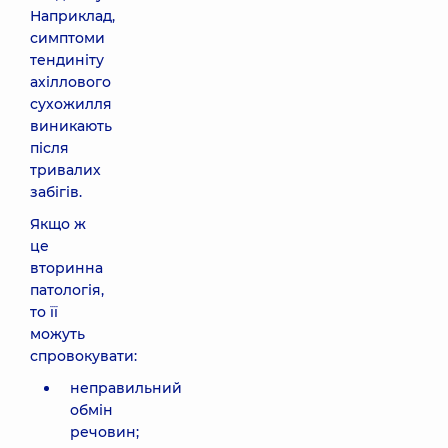
Наприклад,
симптоми
тендиніту
ахіллового
сухожилля
виникають
після
тривалих
забігів.
Якщо ж
це
вторинна
патологія,
то її
можуть
спровокувати:
неправильний
обмін
речовин;