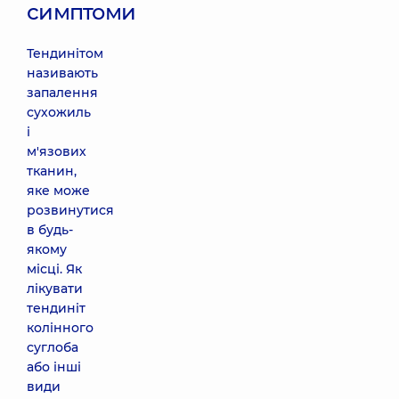
симптоми
Тендинітом
називають
запалення
сухожиль
і
м'язових
тканин,
яке може
розвинутися
в будь-
якому
місці. Як
лікувати
тендиніт
колінного
суглоба
або інші
види