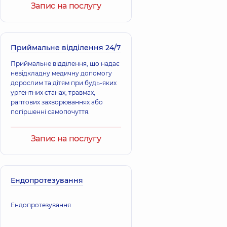
років досвіду
років досвіду
Запис на послугу
набутих змінах сухожилля, м’язів,
зв’язок, кісток та суглобів.
Шмагой Василь
Козіянчук Ігор
Леонідович
Юрійович
Ортопед-
Приймальне відділення 24/7
Ортопед-
травматолог,
29
травматолог,
років досвіду
Приймальне відділення, що надає
невідкладну медичну допомогу
дорослим та дітям при будь-яких
Батрак
ургентних станах, травмах,
Володимир
раптових захворюваннях або
Петрович
погіршенні самопочуття.
Ортопед-
травматолог,
26
років досвіду
Запис на послугу
Ендопротезування
Ендопротезування