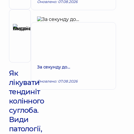
Оновлено: 07.08.2026
Рецензент
Мироненко
Оксана
Запис до лікаря
Андріївна
Ортопед-
травматолог
За секунду до…
Як
лікувати
Оновлено: 07.08.2026
тендиніт
колінного
суглоба.
Види
патології,