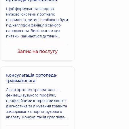
Вікторія
Ігор
Григорівна
Володимирович
Щоб формування кістково-
Ортопед-
Ортопед-
м'язової системи протікало
травматолог,
36
травматолог,
25
правильно, дитині необхідно бути
років досвіду
років досвіду
під наглядом фахівця з самого
народження. Вирішенням цих
питань і займається дитячий
Чупахін Юрій
Буглак Андрій
ортопед-травматолог. Основними
Анатолійович
Ігорович
завданнями фахівця є лікування і
Ортопед-
Ортопед-
Запис на послугу
травматолог,
29
травматолог,
17
профілактика захворювань
років досвіду
років досвіду
опорно-рухового апарату, в число
яких входять як травматичні
ушкодження, так і вроджені та
Федорина
Дорофєєв
набуті захворювання, деформації
Консультація ортопеда-
Едуард
Євген
кісток, суглобів, м'язів, сухожиль,
травматолога
Олександрович
Олегович
зв'язок.
Ортопед-
Ортопед-
Лікар ортопед-травматолог —
травматолог;
травматолог,
фахівець вузького профілю,
Нейрохірург,
професійними інтересами якого є
діагностика та лікування травм та
Тригубенко
Засаднюк Іван
захворювань опорно-рухового
Сергій Львович
Андрійович
апарату. Консультація ортопеда-
Ортопед-
Ортопед-
травматолога необхідна при
травматолог,
31
травматолог,
25
травмах, а також вроджених та