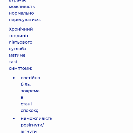
втрачає
можливість
нормально
пересуватися.
Хронічний
тендиніт
ліктьового
суглоба
матиме
такі
симптоми:
постійна
біль,
зокрема
в
стані
спокою;
неможливість
розігнути/
зігнути