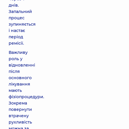
днів.
Запальний
процес
зупиняється
і настає
період
ремісії.
Важливу
роль у
відновленні
після
основного
лікування
мають
фізіопроцедури.
Зокрема
повернути
втрачену
рухливість
можна за