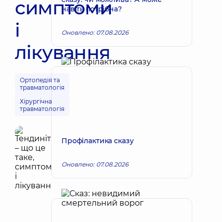
симптоми
навіть потрібна?
і
Оновлено: 07.08.2026
лікування
Ортопедія та
травматологія
Хірургічна
травматологія
Профілактика сказу
Оновлено: 07.08.2026