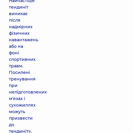
Найчастіше
тендиніт
виникає
після
надмірних
фізичних
навантажень
або на
фоні
спортивних
травм.
Посилені
тренування
при
непідготовлених
м'язах і
сухожиллях
можуть
призвести
до
тендиніту.