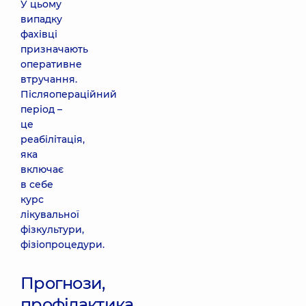
У цьому
випадку
фахівці
призначають
оперативне
втручання.
Післяопераційний
період –
це
реабілітація,
яка
включає
в себе
курс
лікувальної
фізкультури,
фізіопроцедури.
Прогнози,
профілактика