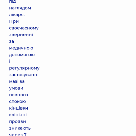
під
наглядом
лікаря.
При
своєчасному
зверненні
за
медичною
допомогою
і
регулярному
застосуванні
мазі за
умови
повного
спокою
кінцівки
клінічні
прояви
зникають
через 7