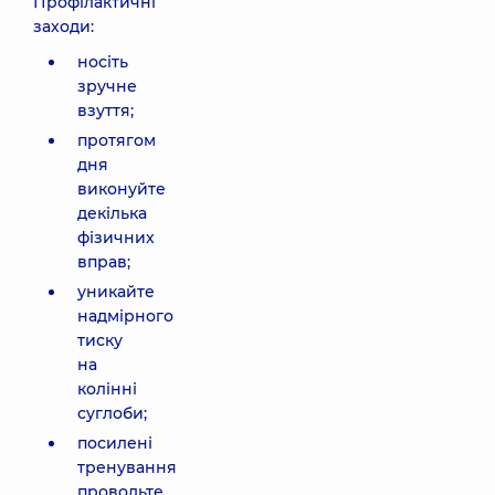
Профілактичні
заходи:
носіть
зручне
взуття;
протягом
дня
виконуйте
декілька
фізичних
вправ;
уникайте
надмірного
тиску
на
колінні
суглоби;
посилені
тренування
проводьте