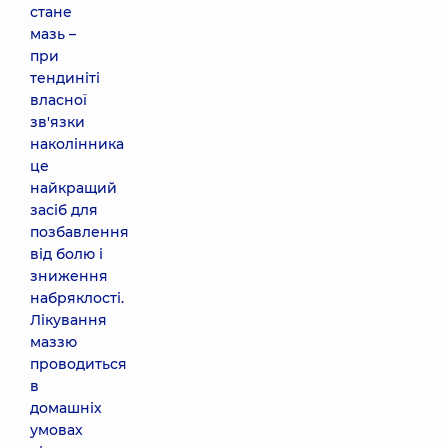
стане
мазь –
при
тендиніті
власної
зв'язки
наколінника
це
найкращий
засіб для
позбавлення
від болю і
зниження
набряклості.
Лікування
маззю
проводиться
в
домашніх
умовах