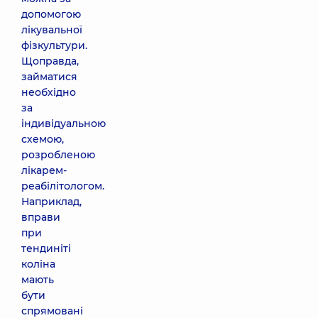
допомогою
лікувальної
фізкультури.
Щоправда,
займатися
необхідно
за
індивідуальною
схемою,
розробленою
лікарем-
реабілітологом.
Наприклад,
вправи
при
тендиніті
коліна
мають
бути
спрямовані