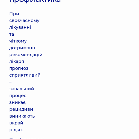
При
своєчасному
лікуванні
та
чіткому
дотриманні
рекомендацій
лікаря
прогноз
сприятливий
–
запальний
процес
зникає,
рецидиви
виникають
вкрай
рідко.