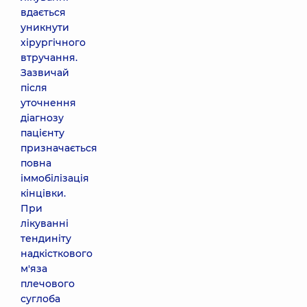
вдається
уникнути
хірургічного
втручання.
Зазвичай
після
уточнення
діагнозу
пацієнту
призначається
повна
іммобілізація
кінцівки.
При
лікуванні
тендиніту
надкісткового
м'яза
плечового
суглоба