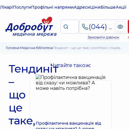
Лікарі
Послуги
Профільні напрями
Адреси
Ціни
Більше
Акції
(044) 495-2-888
Замовити дзвінок
Головна
Медична бібліотека
Тендиніт – що це таке, симптоми і лікування
Тендиніт
Читайте також:
–
що
це
таке,
Профілактична вакцинація від
сказу: чи можлива? А може