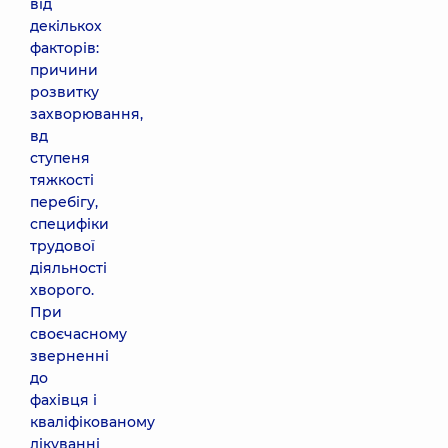
від
декількох
факторів:
причини
розвитку
захворювання,
вд
ступеня
тяжкості
перебігу,
специфіки
трудової
діяльності
хворого.
При
своєчасному
зверненні
до
фахівця і
кваліфікованому
лікуванні