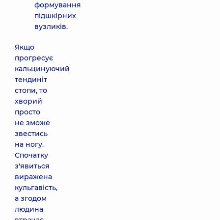
формування
підшкірних
вузликів.
Якщо
прогресує
кальцинуючий
тендиніт
стопи, то
хворий
просто
не зможе
звестись
на ногу.
Спочатку
з'явиться
виражена
кульгавість,
а згодом
людина