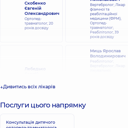
Скобенко
Вертебролог; Лікар
Євгеній
фізичної та
Олександрович
реабілітаційної
медицини (ФРМ);
Ортопед-
Ортопед-
травматолог,
20
травматолог;
років досвіду
Реабілітолог,
39
років досвіду
Миць Ярослав
Володимирович
Реабілітолог;
Вертебролог; Лікар
Лебедько
лікувальної
Сергій
фізкультури та
Анатолійович
спортивної
медицини; Лікар
Ортопед-
Дивитись всіх лікарів
фізичної та
травматолог,
30
реабілітаційної
років досвіду
медицини (ФРМ);
Ортопед-
Послуги цього напрямку
травматолог,
25
років досвіду
Консультація дитячого
Зайцева
Тарнавський
ортопеда-травматолога