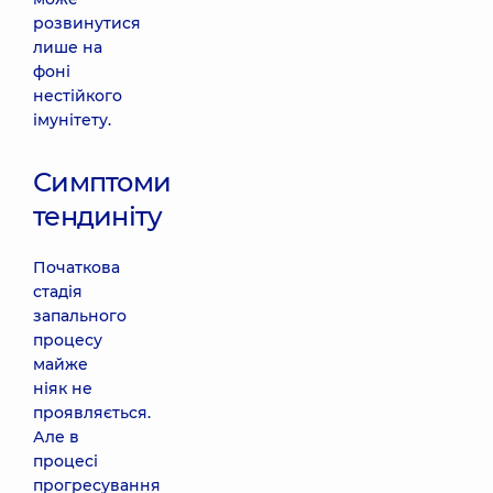
розвинутися
лише на
фоні
нестійкого
імунітету.
Симптоми
тендиніту
Початкова
стадія
запального
процесу
майже
ніяк не
проявляється.
Але в
процесі
прогресування