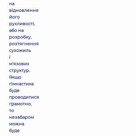
на
відновлення
його
рухливості,
або на
розробку,
розтягнення
сухожиль
і
м'язових
структур.
Якщо
гімнастика
буде
проводитися
грамотно,
то
незабаром
можна
буде