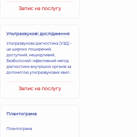
Запис на послугу
Ультразвукові дослідження
Ультразвукова діагностика (УЗД) -
це широко поширений,
доступний, нешкідливий,
безболісний і ефективний метод
діагностики внутрішніх органів за
допомогою ультразвукових хвиль
(механічних високочастотних
коливань з короткою довжиною
Запис на послугу
хвилі).
Плантограма
Плантограма