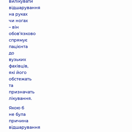
вилікувати
відшарування
на руках
чи ногах
– він
обов’язково
спрямує
пацієнта
до
вузьких
фахівців,
які його
обстежать
та
призначать
лікування.
Якою б
не була
причина
відшарування