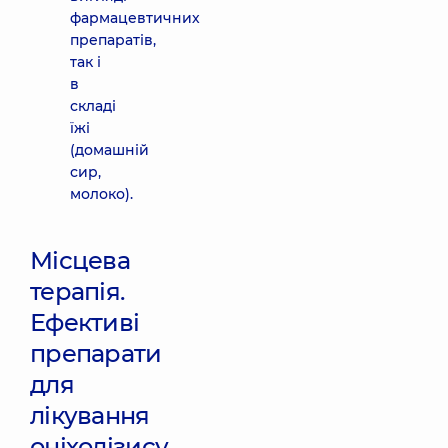
фармацевтичних
препаратів,
так і
в
складі
їжі
(домашній
сир,
молоко).
Місцева
терапія.
Ефективі
препарати
для
лікування
оніхолізису