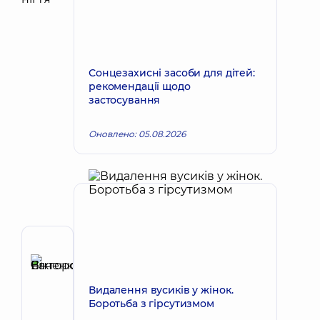
Сонцезахисні засоби для дітей:
рекомендації щодо
застосування
Оновлено: 05.08.2026
Автор
Саченко
Запис до лікаря
Ян
Видалення вусиків у жінок.
Вікторович
Боротьба з гірсутизмом
Подолог