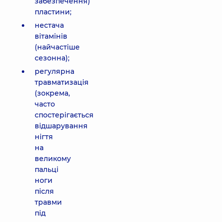
забезпечення)
пластини;
нестача
вітамінів
(найчастіше
сезонна);
регулярна
травматизація
(зокрема,
часто
спостерігається
відшарування
нігтя
на
великому
пальці
ноги
після
травми
під