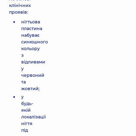
клінічних
проявів:
нігтьова
пластина
набуває
синюшного
кольору
з
відливами
у
червоний
та
жовтий;
у
будь-
якій
локалізації
нігтя
під