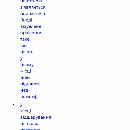
платиною
з’являється
порожнеча
(іноді
візуальне
враження
таке,
що
ніготь
у
цьому
місці
ніби
піднявся
над
ложем);
у
місці
відшарування
нігтьова