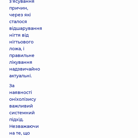
з’ясування
причин,
через які
сталося
відшарування
нігтя від
нігтьового
ложа, і
правильне
лікування
надзвичайно
актуальні.
За
наявності
оніхолізису
важливий
системний
підхід.
Незважаючи
на те, що