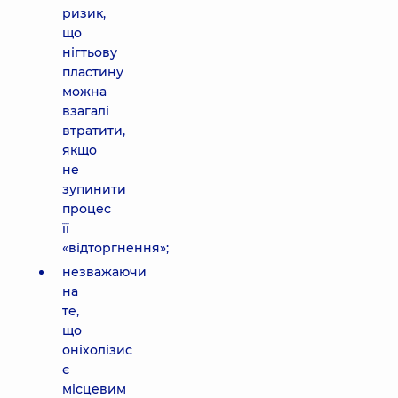
ризик,
що
нігтьову
пластину
можна
взагалі
втратити,
якщо
не
зупинити
процес
її
«відторгнення»;
незважаючи
на
те,
що
оніхолізис
є
місцевим