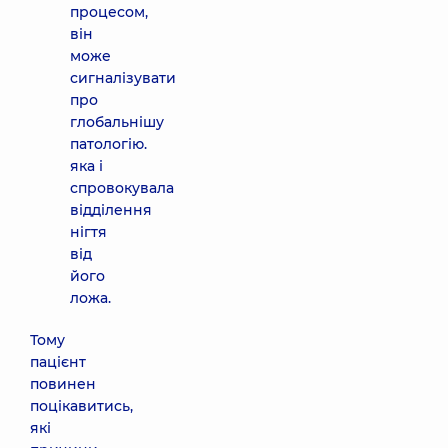
процесом,
він
може
сигналізувати
про
глобальнішу
патологію.
яка і
спровокувала
відділення
нігтя
від
його
ложа.
Тому
пацієнт
повинен
поцікавитись,
які