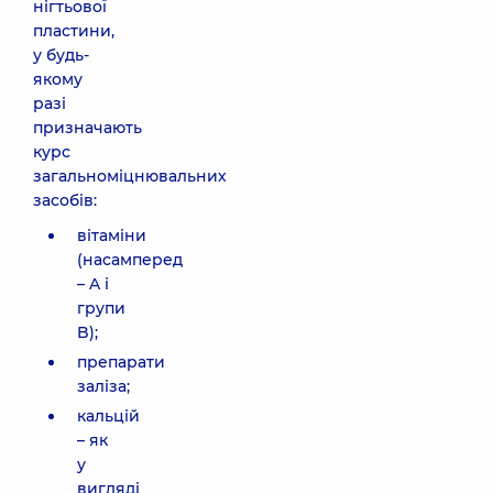
нігтьової
пластини,
у будь-
якому
разі
призначають
курс
загальноміцнювальних
засобів:
вітаміни
(насамперед
– A і
групи
B);
препарати
заліза;
кальцій
– як
у
вигляді