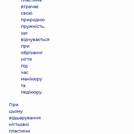
пластина
втрачає
свою
природню
пружність,
що
відчувається
при
обрізанні
нігтя
під
час
манікюру
та
педікюру.
При
цьому
відшарування
нігтьової
пластини