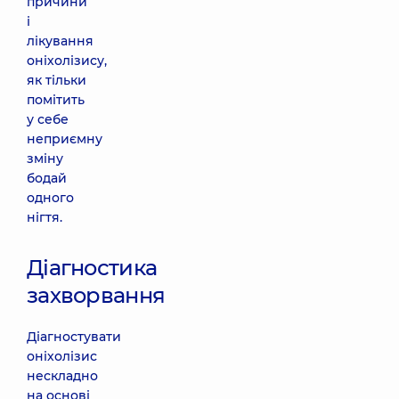
причини
і
лікування
оніхолізису,
як тільки
помітить
у себе
неприємну
зміну
бодай
одного
нігтя.
Діагностика
захворвання
Діагностувати
оніхолізис
нескладно
на основі