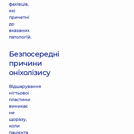
фахівців,
які
причетні
до
вказаних
патологій.
Безпосередні
причини
оніхолізису
Відшарування
нігтьової
пластини
виникає
не
щоразу,
коли
пацієнта