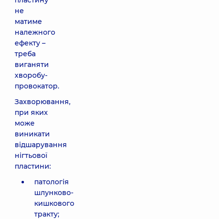
пластину
не
матиме
належного
ефекту –
треба
виганяти
хворобу-
провокатор.
Захворювання,
при яких
може
виникати
відшарування
нігтьової
пластини:
патологія
шлунково-
кишкового
тракту;