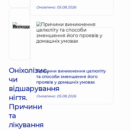
Оновлено: 05.08.2026
Рецензент
Анікєєва
Тетяна
Запис до лікаря
Володимирівна
Терапевт;
Кардіолог;
Ревматолог
Оніхолізис,
Причини виникнення целюліту
та способи зменшення його
чи
проявів у домашніх умовах
відшарування
нігтя.
Оновлено: 05.08.2026
Причини
та
лікування