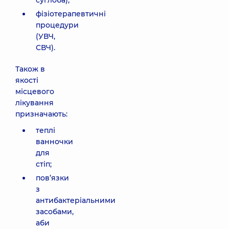
суглоба);
фізіотерапевтичні
процедури
(УВЧ,
СВЧ).
Також в
якості
місцевого
лікування
призначають:
теплі
ванночки
для
стіп;
пов’язки
з
антибактеріальними
засобами,
аби