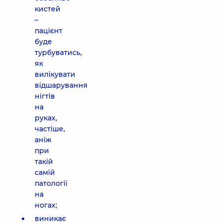
кистей
–
пацієнт
буде
турбуватись,
як
вилікувати
відшарування
нігтів
на
руках,
частіше,
аніж
при
такій
самій
патології
на
ногах;
виникає