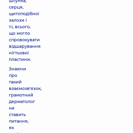
шлунка,
серця,
щитоподібної
залози і
т.і, всього,
що могло
спровокувати
відшарування
нігтьової
пластини.
Знаючи
про
такий
взаємозв'язок,
грамотний
дерматолог
не
ставить
питання,
як