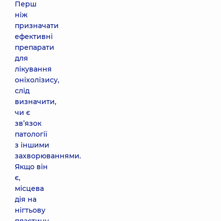
Перш
ніж
призначати
ефективні
препарати
для
лікування
оніхолізису,
слід
визначити,
чи є
зв’язок
патології
з іншими
захворюваннями.
Якщо він
є,
місцева
дія на
нігтьову