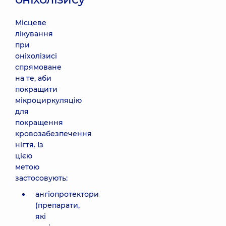
Місцеве
лікування
при
оніхолізисі
спрямоване
на те, аби
покращити
мікроциркуляцію
для
покращення
кровозабезпечення
нігтя. Із
цією
метою
застосовують:
ангіопротектори
(препарати,
які