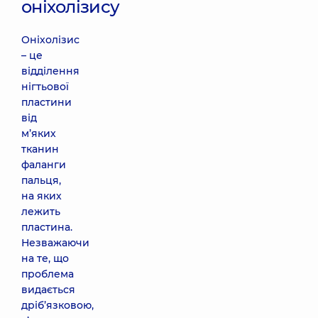
оніхолізису
Оніхолізис
– це
відділення
нігтьової
пластини
від
м’яких
тканин
фаланги
пальця,
на яких
лежить
пластина.
Незважаючи
на те, що
проблема
видається
дріб’язковою,