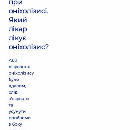
при
оніхолізисі.
Який
лікар
лікує
оніхолізис?
Аби
лікування
оніхолізису
було
вдалим,
слід
з’ясувати
та
усунути
проблеми
з боку