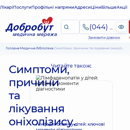
Лікарі
Послуги
Профільні напрями
Адреси
Ціни
Більше
Акції
(044) 495-2-888
Замовити дзвінок
Головна
Медична бібліотека
Симптоми, причини та лікування оніхолізису. Тактика при відшаруванні нігтя
Симптоми,
Читайте також:
причини
та
лікування
оніхолізису.
Лімфаденопатія у дітей: ключові
моменти діагностики