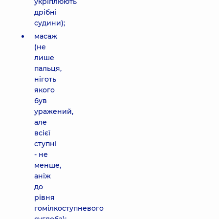
укріплюють
дрібні
судини);
масаж
(не
лише
пальця,
ніготь
якого
був
уражений,
але
всієї
ступні
- не
менше,
аніж
до
рівня
гомілкоступневого