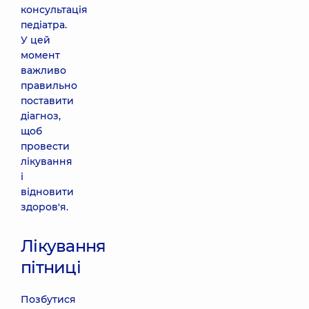
консультація
педіатра.
У цей
момент
важливо
правильно
поставити
діагноз,
щоб
провести
лікування
і
відновити
здоров'я.
Лікування
пітниці
Позбутися