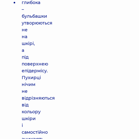
глибока
–
бульбашки
утворюються
не
на
шкірі,
а
під
поверхнею
епідермісу.
Пухирці
нічим
не
відрізняються
від
кольору
шкіри
і
самостійно