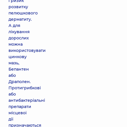
і ризик
розвитку
пелюшкового
дерматиту.
А для
лікування
дорослих
можна
використовувати
цинкову
мазь,
Бепантен
або
Драполен.
Протигрибкові
або
антибактеріальні
препарати
місцевої
дії
призначаються