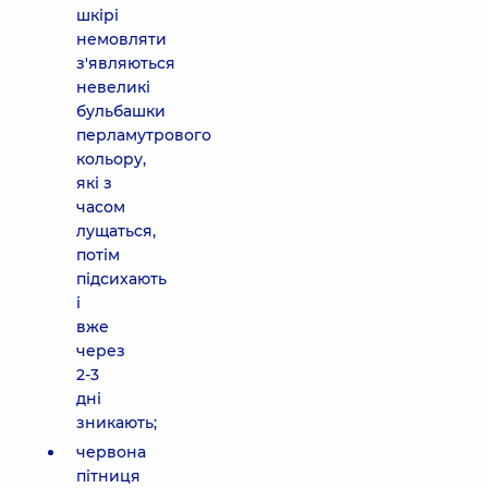
шкірі
немовляти
з'являються
невеликі
бульбашки
перламутрового
кольору,
які з
часом
лущаться,
потім
підсихають
і
вже
через
2-3
дні
зникають;
червона
пітниця