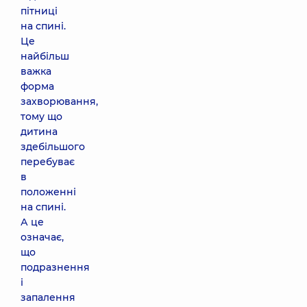
пітниці
на спині.
Це
найбільш
важка
форма
захворювання,
тому що
дитина
здебільшого
перебуває
в
положенні
на спині.
А це
означає,
що
подразнення
і
запалення