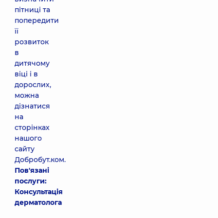
пітниці та
попередити
її
розвиток
в
дитячому
віці і в
дорослих,
можна
дізнатися
на
сторінках
нашого
сайту
Добробут.ком.
Пов'язані
послуги:
Консультація
дерматолога