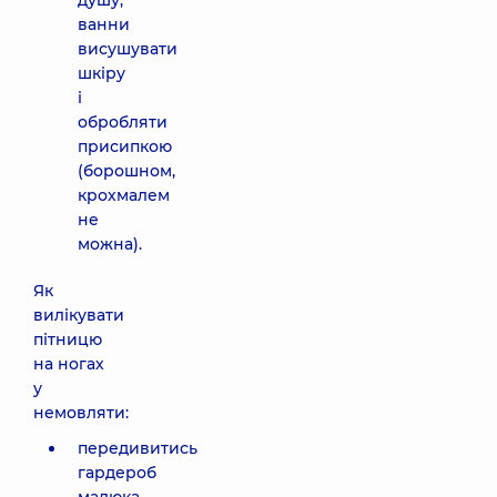
душу,
ванни
висушувати
шкіру
і
обробляти
присипкою
(борошном,
крохмалем
не
можна).
Як
вилікувати
пітницю
на ногах
у
немовляти:
передивитись
гардероб