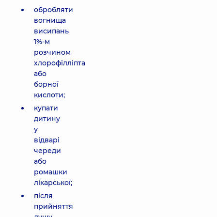
обробляти
вогнища
висипань
1%-м
розчином
хлорофілліпта
або
борної
кислоти;
купати
дитину
у
відварі
череди
або
ромашки
лікарської;
після
прийняття