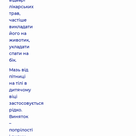
відварі
лікарських
трав,
частіше
викладати
його на
животик,
укладати
спати на
бік.
Мазь від
пітниці
на тілі в
дитячому
віці
застосовується
рідко.
Виняток
–
попрілості