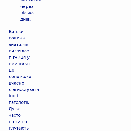
зникають
через
кілька
днів.
Батьки
повинні
знати, як
виглядає
пітниця у
немовлят,
це
допоможе
вчасно
діагностувати
інші
патології.
Дуже
часто
пітницю
плутають