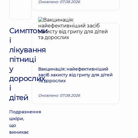
Оновлено: 07.08.2026
Хірург
ендоваскулярний
Симптоми
і
лікування
пітниці
у
Вакцинація: найефективніший
засіб захисту від грипу для дітей
дорослих
та дорослих
і
дітей
Оновлено: 07.08.2026
Подразнення
шкіри,
що
виникає