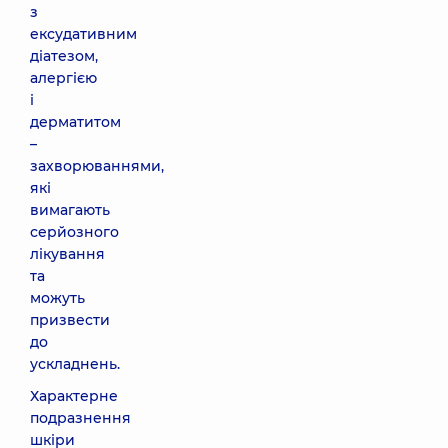
з
ексудативним
діатезом,
алергією
і
дерматитом
–
захворюваннями,
які
вимагають
серйозного
лікування
та
можуть
призвести
до
ускладнень.
Характерне
подразнення
шкіри