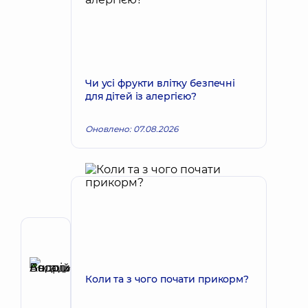
Чи усі фрукти влітку безпечні
для дітей із алергією?
Оновлено: 07.08.2026
Автор,
Рецензент
Басацький
Коли та з чого почати прикорм?
Запис до лікаря
Андрій
Володимирович