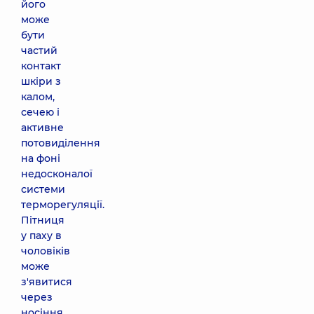
його
може
бути
частий
контакт
шкіри з
калом,
сечею і
активне
потовиділення
на фоні
недосконалої
системи
терморегуляції.
Пітниця
у паху в
чоловіків
може
з'явитися
через
носіння