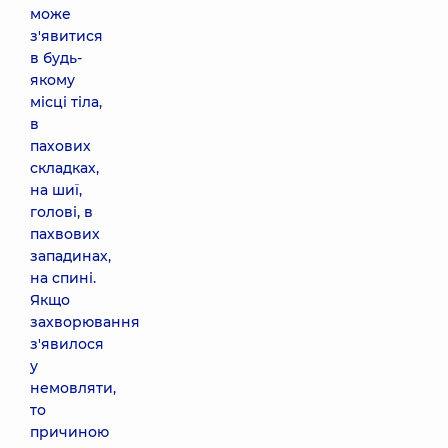
може
з'явитися
в будь-
якому
місці тіла,
в
пахових
складках,
на шиї,
голові, в
пахвових
западинах,
на спині.
Якщо
захворювання
з'явилося
у
немовляти,
то
причиною