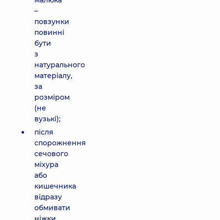
малюка
–
повзунки
повинні
бути
з
натурального
матеріалу,
за
розміром
(не
вузькі);
після
спорожнення
сечового
міхура
або
кишечника
відразу
обмивати
ніжки,