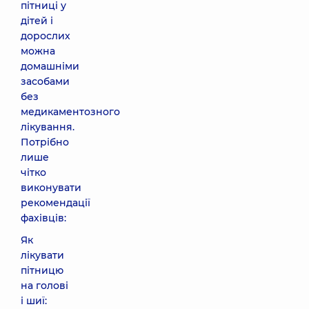
пітниці у
дітей і
дорослих
можна
домашніми
засобами
без
медикаментозного
лікування.
Потрібно
лише
чітко
виконувати
рекомендації
фахівців:
Як
лікувати
пітницю
на голові
і шиї: