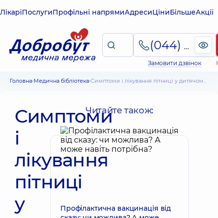
Лікарі
Послуги
Профільні напрями
Адреси
Ціни
Більше
Акції
(044) 495-2-888
Замовити дзвінок
Головна
Медична бібліотека
Симптоми і лікування пітниці у дитячому віці і в дорослих
Симптоми
Читайте також:
і
лікування
пітниці
у
Профілактична вакцинація від
сказу: чи можлива? А може