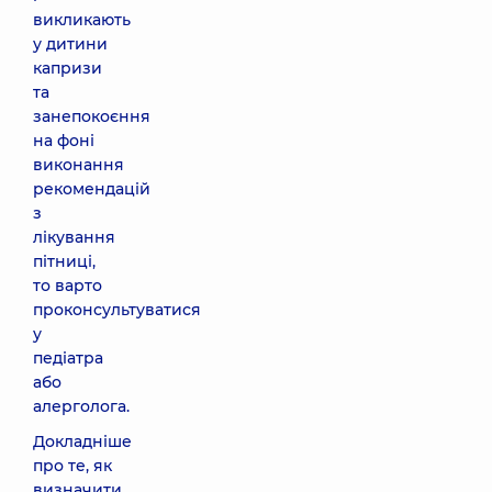
викликають
у дитини
капризи
та
занепокоєння
на фоні
виконання
рекомендацій
з
лікування
пітниці,
то варто
проконсультуватися
у
педіатра
або
алерголога.
Докладніше
про те, як
визначити