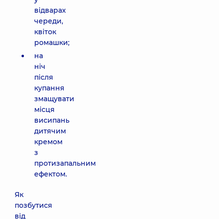
відварах
череди,
квіток
ромашки;
на
ніч
після
купання
змащувати
місця
висипань
дитячим
кремом
з
протизапальним
ефектом.
Як
позбутися
від