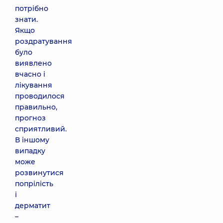
потрібно
знати.
Якщо
роздратування
було
виявлено
вчасно і
лікування
проводилося
правильно,
прогноз
сприятливий.
В іншому
випадку
може
розвинутися
попрілість
і
дерматит
–