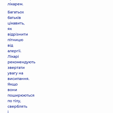
лікарем.
Багатьох
батьків
цікавить,
як
відрізнити
пітницю
від
алергії.
Лікарі
рекомендують
звертати
увагу на
висипання.
Якщо
вони
поширюються
по тілу,
сверблять
і