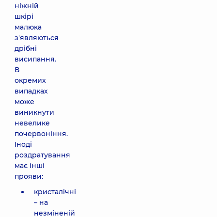
ніжній
шкірі
малюка
з'являються
дрібні
висипання.
В
окремих
випадках
може
виникнути
невелике
почервоніння.
Іноді
роздратування
має інші
прояви:
кристалічні
– на
незміненій