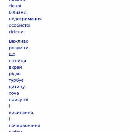
тісної
білизни,
недотримання
особистої
гігієни.
Важливо
розуміти,
що
пітниця
вкрай
рідко
турбує
дитину,
хоча
присутні
і
висипання,
і
почервоніння