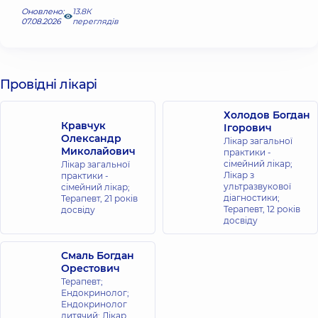
Оновлено:
13.8К
07.08.2026
переглядів
Провідні лікарі
Холодов Богдан
Кравчук
Ігорович
Олександр
Лікар загальної
Миколайович
практики -
сімейний лікар;
Лікар загальної
Лікар з
практики -
ультразвукової
сімейний лікар;
діагностики;
Терапевт,
21 років
Терапевт,
12 років
досвіду
досвіду
Смаль Богдан
Орестович
Терапевт;
Ендокринолог;
Ендокринолог
дитячий; Лікар