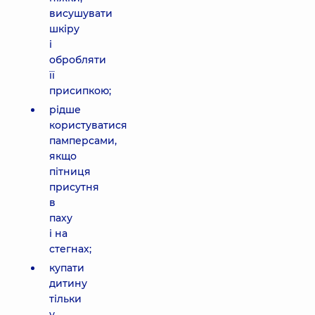
висушувати
шкіру
і
обробляти
її
присипкою;
рідше
користуватися
памперсами,
якщо
пітниця
присутня
в
паху
і на
стегнах;
купати
дитину
тільки
у