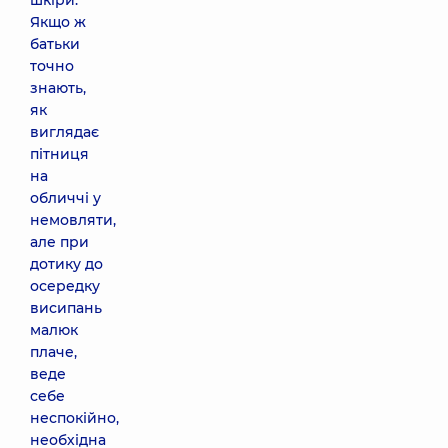
шкіри.
Якщо ж
батьки
точно
знають,
як
виглядає
пітниця
на
обличчі у
немовляти,
але при
дотику до
осередку
висипань
малюк
плаче,
веде
себе
неспокійно,
необхідна