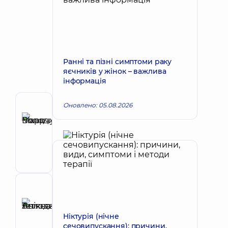
Ранні та пізні симптоми раку
яєчників у жінок – важлива
інформація
Оновлено: 05.08.2026
Автор
Вікарчук
Запис до лікаря
Марк
Володимирович
Уролог
Рецензент
Анікєєва
Тетяна
Ніктурія (нічне
Запис до лікаря
сечовипускання): причини,
Володимирівна