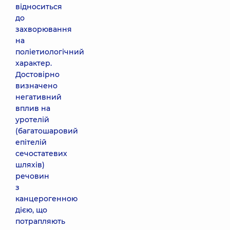
відноситься
до
захворювання
на
поліетиологічний
характер.
Достовірно
визначено
негативний
вплив на
уротелій
(багатошаровий
епітелій
сечостатевих
шляхів)
речовин
з
канцерогенною
дією, що
потрапляють