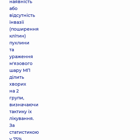
наявність
або
відсутність
інвазії
(поширення
клітин)
пухлини
та
ураження
м'язового
шару МП
ділить
хворих
на 2
групи,
визначаючи
тактику їх
лікування.
За
статистикою
у 75%