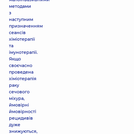
методами
з
наступним
призначенням
сеансів
хіміотерапії
та
імунотерапії.
Якщо
своєчасно
проведена
хіміотерапія
раку
сечового
міхура,
ймовірні
ймовірності
рецидивів
дуже
знижуються,