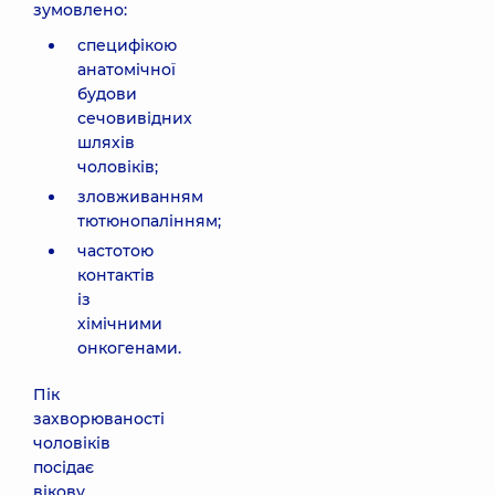
зумовлено:
специфікою
анатомічної
будови
сечовивідних
шляхів
чоловіків;
зловживанням
тютюнопалінням;
частотою
контактів
із
хімічними
онкогенами.
Пік
захворюваності
чоловіків
посідає
вікову