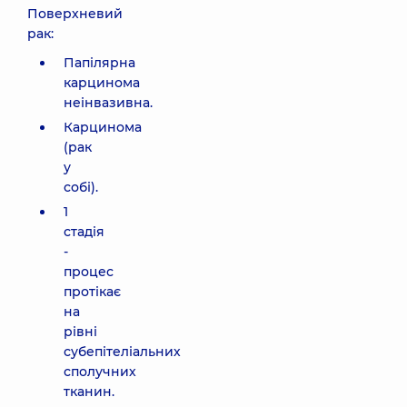
Поверхневий
рак:
Папілярна
карцинома
неінвазивна.
Карцинома
(рак
у
собі).
1
стадія
-
процес
протікає
на
рівні
субепітеліальних
сполучних
тканин.