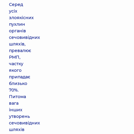
Серед
усіх
злоякісних
пухлин
органів
сечовивідних
шляхів,
превалює
РМП,
частку
якого
припадає
близько
70%.
Питома
вага
інших
утворень
сечовивідних
шляхів