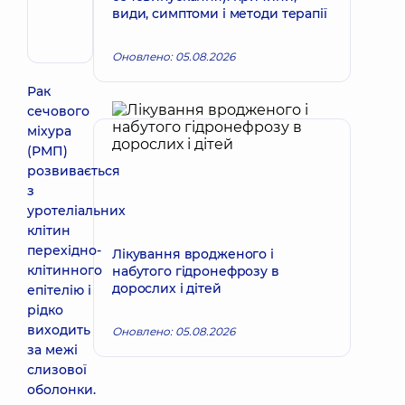
види, симптоми і методи терапії
Терапевт;
Кардіолог;
Ревматолог
Оновлено: 05.08.2026
Рак
сечового
міхура
(РМП)
розвивається
з
уротеліальних
клітин
перехідно-
Лікування вродженого і
клітинного
набутого гідронефрозу в
дорослих і дітей
епітелію і
рідко
виходить
Оновлено: 05.08.2026
за межі
слизової
оболонки.