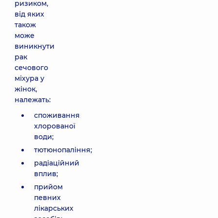
ризиком,
від яких
також
може
виникнути
рак
сечового
міхура у
жінок,
належать:
споживання
хлорованої
води;
тютюнопаління;
радіаційний
вплив;
прийом
певних
лікарських