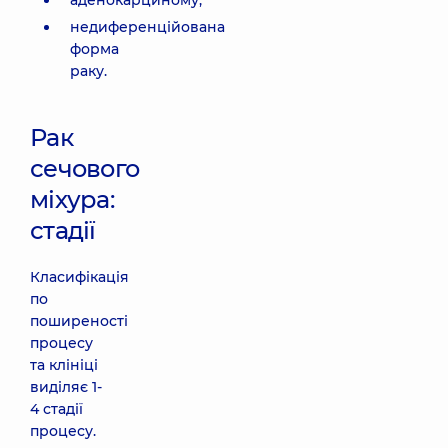
аденокарциному;
недиференційована
форма
раку.
Рак
сечового
міхура:
стадії
Класифікація
по
поширеності
процесу
та клініці
виділяє 1-
4 стадії
процесу.