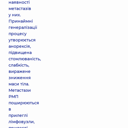
наявності
метастазів
у них.
Принаймні
генералізації
процесу
утворюється
анорексія,
підвищена
стомлюваність,
слабкість,
виражене
зниження
маси тіла.
Метастази
РМП
поширюються
в
прилеглі
лімфовузли,