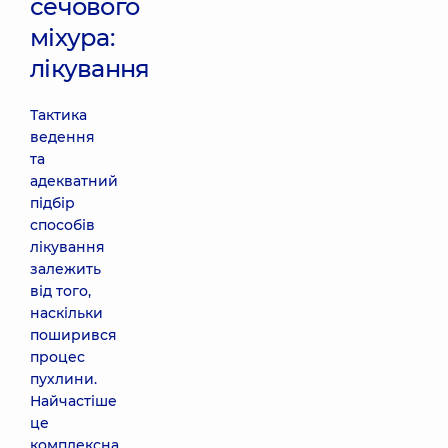
сечового
міхура:
лікування
Тактика
ведення
та
адекватний
підбір
способів
лікування
залежить
від того,
наскільки
поширився
процес
пухлини.
Найчастіше
це
комплексна