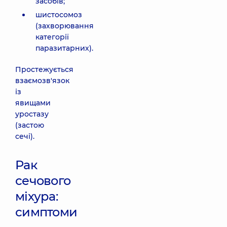
засобів;
шистосомоз
(захворювання
категорії
паразитарних).
Простежується
взаємозв'язок
із
явищами
уростазу
(застою
сечі).
Рак
сечового
міхура:
симптоми