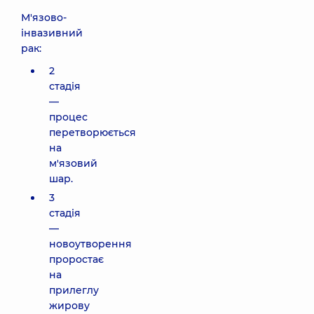
М'язово-
інвазивний
рак:
2
стадія
—
процес
перетворюється
на
м'язовий
шар.
3
стадія
—
новоутворення
проростає
на
прилеглу
жирову