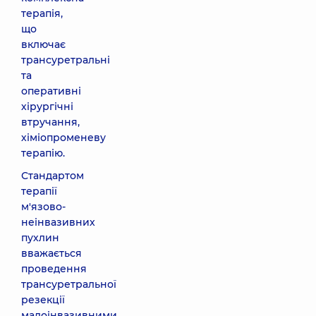
терапія,
що
включає
трансуретральні
та
оперативні
хірургічні
втручання,
хіміопроменеву
терапію.
Стандартом
терапії
м'язово-
неінвазивних
пухлин
вважається
проведення
трансуретральної
резекції
малоінвазивними