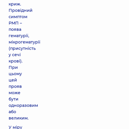
криж.
Провідний
симптом
РМП –
поява
гематурії,
мікрогематурії
(присутність
у сечі
крові).
При
цьому
цей
прояв
може
бути
одноразовим
або
великим.
У міру