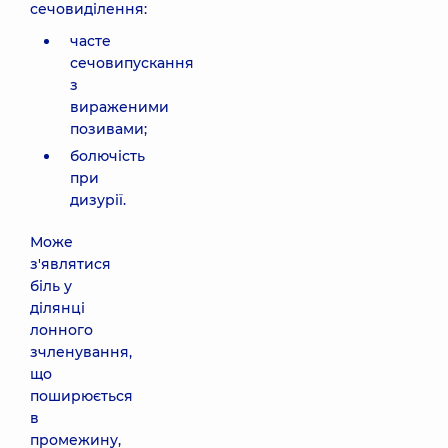
сечовиділення:
часте
сечовипускання
з
вираженими
позивами;
болючість
при
дизурії.
Може
з'являтися
біль у
ділянці
лонного
зчленування,
що
поширюється
в
промежину,