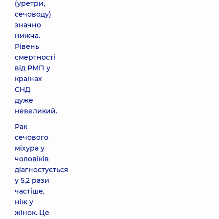
(уретри,
сечоводу)
значно
нижча.
Рівень
смертності
від РМП у
країнах
СНД
дуже
невеликий.
Рак
сечового
міхура у
чоловіків
діагностується
у 5,2 рази
частіше,
ніж у
жінок. Це