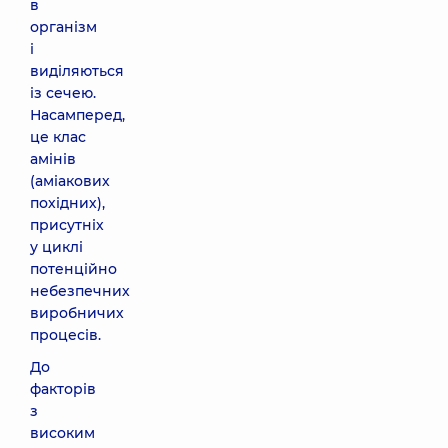
в
організм
і
виділяються
із сечею.
Насамперед,
це клас
амінів
(аміакових
похідних),
присутніх
у циклі
потенційно
небезпечних
виробничих
процесів.
До
факторів
з
високим