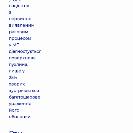
пацієнтів
з
первинно
виявленим
раковим
процесом
у МП
діагностується
поверхнева
пухлина, і
лише у
25%
хворих
зустрічається
багатошарове
ураження
його
оболонки.