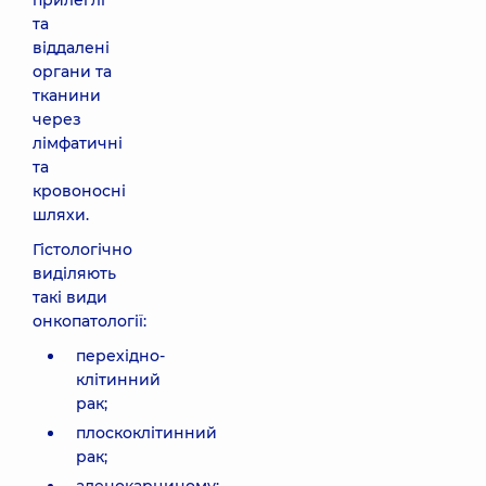
прилеглі
та
віддалені
органи та
тканини
через
лімфатичні
та
кровоносні
шляхи.
Гістологічно
виділяють
такі види
онкопатології:
перехідно-
клітинний
рак;
плоскоклітинний
рак;