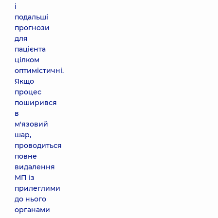
і
подальші
прогнози
для
пацієнта
цілком
оптимістичні.
Якщо
процес
поширився
в
м'язовий
шар,
проводиться
повне
видалення
МП із
прилеглими
до нього
органами