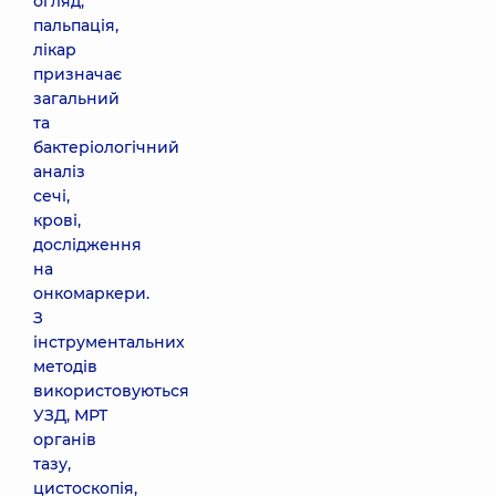
огляд,
пальпація,
лікар
призначає
загальний
та
бактеріологічний
аналіз
сечі,
крові,
дослідження
на
онкомаркери.
З
інструментальних
методів
використовуються
УЗД, МРТ
органів
тазу,
цистоскопія,