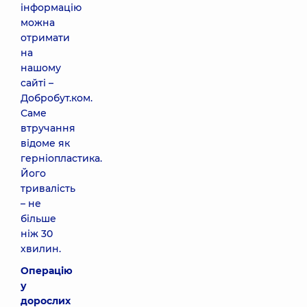
інформацію
можна
отримати
на
нашому
сайті –
Добробут.ком.
Саме
втручання
відоме як
герніопластика.
Його
тривалість
– не
більше
ніж 30
хвилин.
Операцію
у
дорослих