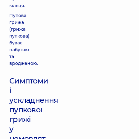
кільця.
Пупова
грижа
(грижа
пупкова)
буває
набутою
та
вродженою.
Симптоми
і
ускладнення
пупкової
грижі
у
немовлят