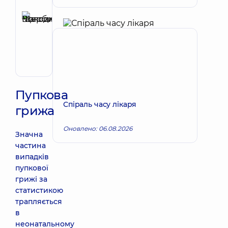
Рецензент
Щербина
Максим
Запис до лікаря
Володимирович
Хірург;
Хірург
проктолог;
Хірург
судинний
Пупкова
Спіраль часу лікаря
грижа
Оновлено: 06.08.2026
Значна
частина
випадків
пупкової
грижі за
статистикою
трапляється
в
неонатальному