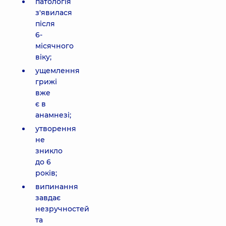
патологія
з'явилася
після
6-
місячного
віку;
ущемлення
грижі
вже
є в
анамнезі;
утворення
не
зникло
до 6
років;
випинання
завдає
незручностей
та