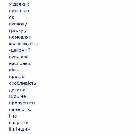
У деяких
випадках
як
пупкову
грижу у
немовлят
кваліфікують
«шкірний
пуп», але
насправді
він –
просто
особливість
дитини.
Щоб не
пропустити
патологію
і не
сплутати
її з іншим