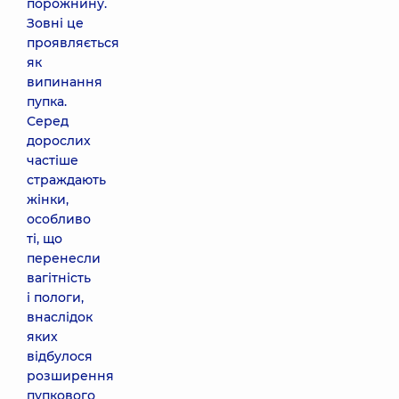
порожнину.
Зовні це
проявляється
як
випинання
пупка.
Серед
дорослих
частіше
страждають
жінки,
особливо
ті, що
перенесли
вагітність
і пологи,
внаслідок
яких
відбулося
розширення
пупкового