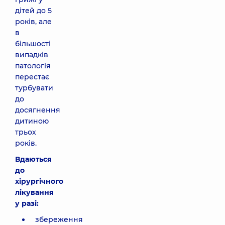
дітей до 5
років, але
в
більшості
випадків
патологія
перестає
турбувати
до
досягнення
дитиною
трьох
років.
Вдаються
до
хірургічного
лікування
у разі:
збереження