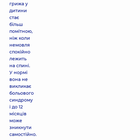
грижа у
дитини
стає
більш
помітною,
ніж коли
немовля
спокійно
лежить
на спині.
У нормі
вона не
викликає
больового
синдрому
і до 12
місяців
може
зникнути
самостійно.