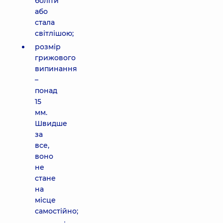
боліти
або
стала
світлішою;
розмір
грижового
випинання
–
понад
15
мм.
Швидше
за
все,
воно
не
стане
на
місце
самостійно;