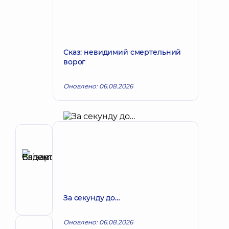
Сказ: невидимий смертельний
ворог
Оновлено: 06.08.2026
Автор
Єлізаров
Вадим
Запис до лікаря
Валентинович
Хірург;
За секунду до…
Хірург
проктолог
Оновлено: 06.08.2026