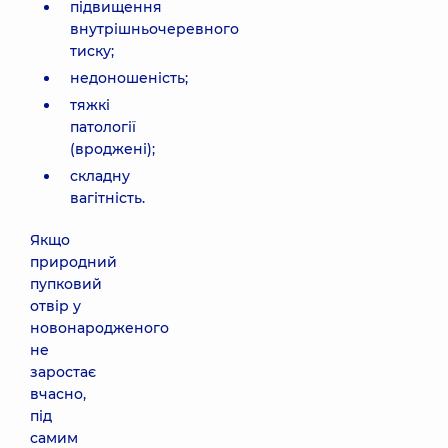
підвищення
внутрішньочеревного
тиску;
недоношеність;
тяжкі
патології
(вроджені);
складну
вагітність.
Якщо
природний
пупковий
отвір у
новонародженого
не
заростає
вчасно,
під
самим