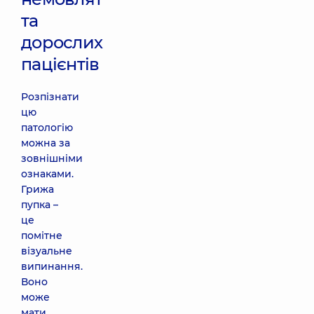
та
дорослих
пацієнтів
Розпізнати
цю
патологію
можна за
зовнішніми
ознаками.
Грижа
пупка –
це
помітне
візуальне
випинання.
Воно
може
мати