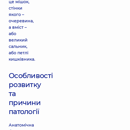
це мішок,
стінки
якого –
очеревина,
а вміст –
або
великий
сальник,
або петлі
кишківника.
Особливості
розвитку
та
причини
патології
Анатомічна