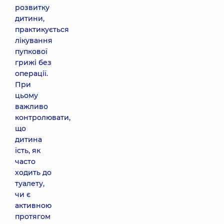
розвитку
дитини,
практикується
лікування
пупкової
грижі без
операції.
При
цьому
важливо
контролювати,
що
дитина
їсть, як
часто
ходить до
туалету,
чи є
активною
протягом