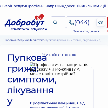
Лікарі
Послуги
Профільні напрями
Адреси
Ціни
Більше
Акції
(044) 495-2-888
Замовити дзвінок
Головна
Медична бібліотека
Пупкова грижа: симптоми, лікування у дітей та дорослих
Пупкова
Читайте також:
грижа:
симптоми,
лікування
у
Профілактична вакцинація від
сказу: чи можлива? А може