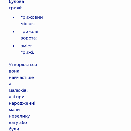
будова
грижі:
грижовий
мішок;
грижові
ворота;
вміст
грижі.
Утворюється
вона
найчастіше
у
малюків,
які при
народженні
мали
невелику
вагу або
були