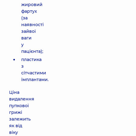
жировий
фартух
(за
наявності
зайвої
ваги
у
пацієнта);
пластика
з
сітчастими
імплантами.
Ціна
видалення
пупкової
грижі
залежить
як від
віку