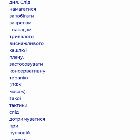
дня. Слід
намагатися
запобігати
закрепам
і нападам
тривалого
виснажливого
кашлю і
плачу,
застосовувати
консервативну
терапію
(ЛФК,
масаж).
Такої
тактики
слід
дотримуватися
при
пупковій
грижі у