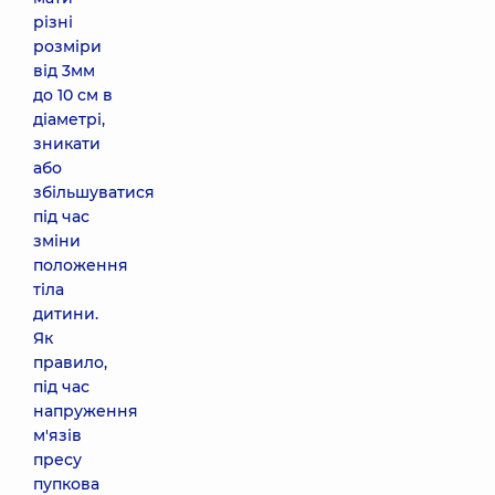
різні
розміри
від 3мм
до 10 см в
діаметрі,
зникати
або
збільшуватися
під час
зміни
положення
тіла
дитини.
Як
правило,
під час
напруження
м'язів
пресу
пупкова