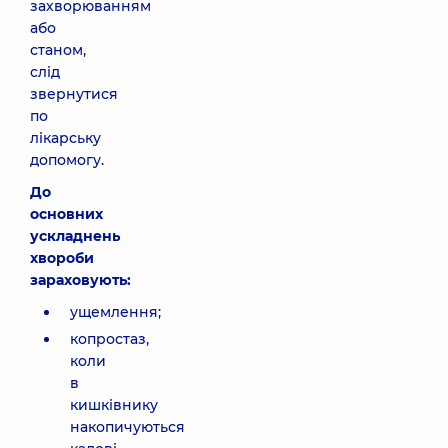
захворюванням
або
станом,
слід
звернутися
по
лікарську
допомогу.
До
основних
ускладнень
хвороби
зараховують:
ущемлення;
копростаз,
коли
в
кишківнику
накопичуються