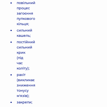
повільний
процес
загоєння
пупкового
кільця;
сильний
кашель;
постійний
сильний
крик
(під
час
коліту);
рахіт
(викликає
зниження
тонусу
м'язів);
закрепи;