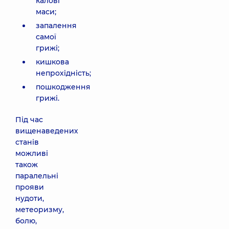
калові
маси;
запалення
самої
грижі;
кишкова
непрохідність;
пошкодження
грижі.
Під час
вищенаведених
станів
можливі
також
паралельні
прояви
нудоти,
метеоризму,
болю,