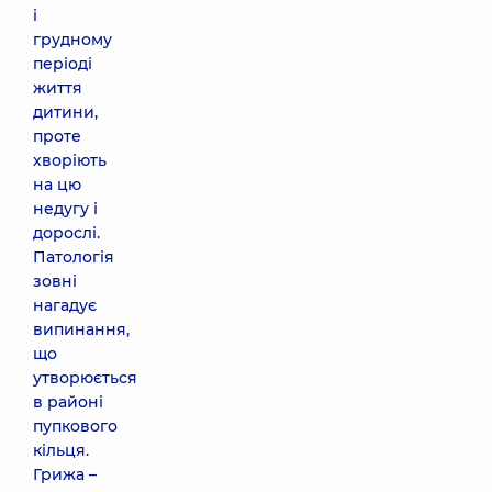
і
грудному
періоді
життя
дитини,
проте
хворіють
на цю
недугу і
дорослі.
Патологія
зовні
нагадує
випинання,
що
утворюється
в районі
пупкового
кільця.
Грижа –