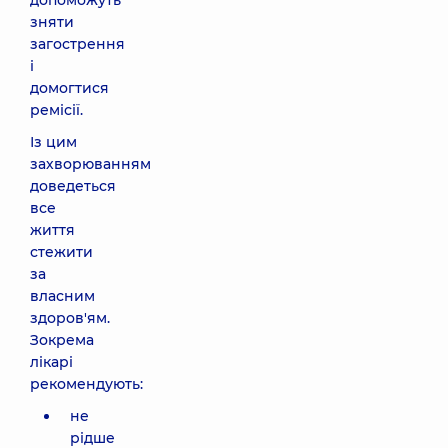
допоможуть
зняти
загострення
і
домогтися
ремісії.
Із цим
захворюванням
доведеться
все
життя
стежити
за
власним
здоров'ям.
Зокрема
лікарі
рекомендують:
не
рідше