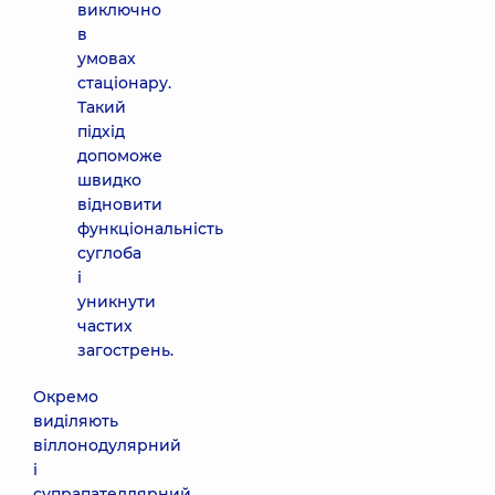
виключно
в
умовах
стаціонару.
Такий
підхід
допоможе
швидко
відновити
функціональність
суглоба
і
уникнути
частих
загострень.
Окремо
виділяють
віллонодулярний
і
супрапателлярний