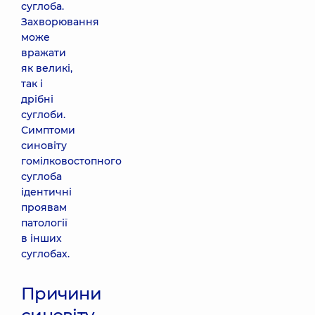
суглоба.
Захворювання
може
вражати
як великі,
так і
дрібні
суглоби.
Симптоми
синовіту
гомілковостопного
суглоба
ідентичні
проявам
патології
в інших
суглобах.
Причини