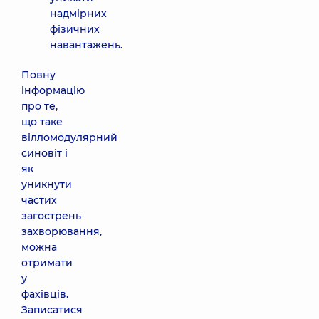
надмірних
фізичних
навантажень.
Повну
інформацію
про те,
що таке
вілломодулярний
синовіт і
як
уникнути
частих
загострень
захворювання,
можна
отримати
у
фахівців.
Записатися