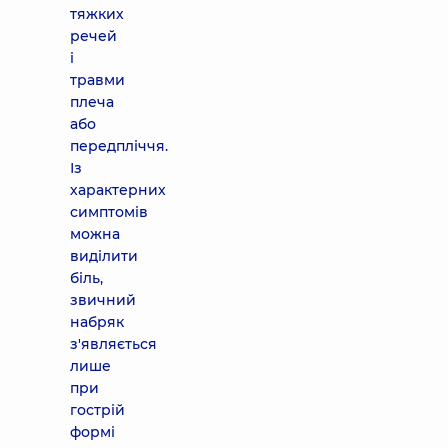
тяжких
речей
і
травми
плеча
або
передпліччя.
Із
характерних
симптомів
можна
виділити
біль,
звичний
набряк
з'являється
лише
при
гострій
формі