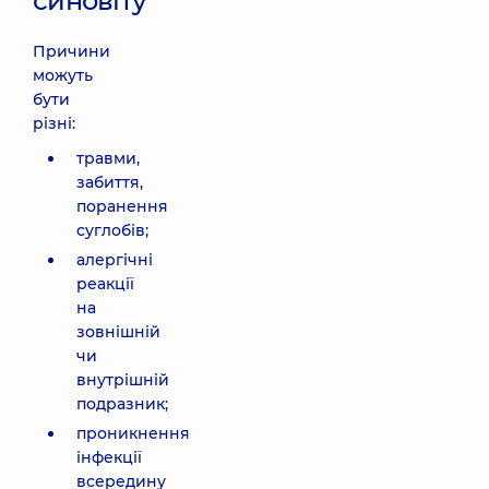
синовіту
Причини
можуть
бути
різні:
травми,
забиття,
поранення
суглобів;
алергічні
реакції
на
зовнішній
чи
внутрішній
подразник;
проникнення
інфекції
всередину