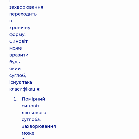
і
захворювання
переходить
в
хронічну
форму.
Синовіт
може
вразити
будь-
який
суглоб,
існує така
класифікація:
Помірний
синовіт
ліктьового
суглоба.
Захворювання
може