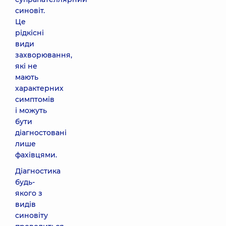
синовіт.
Це
рідкісні
види
захворювання,
які не
мають
характерних
симптомів
і можуть
бути
діагностовані
лише
фахівцями.
Діагностика
будь-
якого з
видів
синовіту