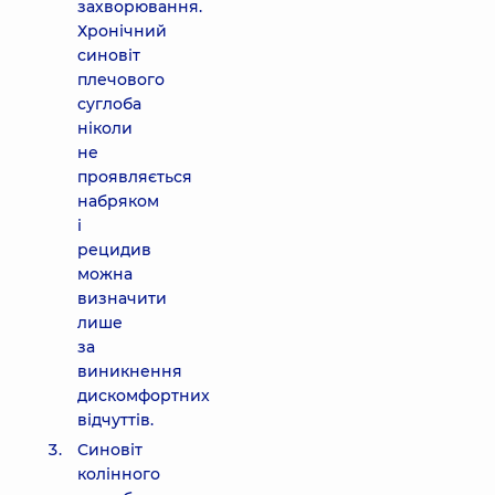
захворювання.
Хронічний
синовіт
плечового
суглоба
ніколи
не
проявляється
набряком
і
рецидив
можна
визначити
лише
за
виникнення
дискомфортних
відчуттів.
Синовіт
колінного