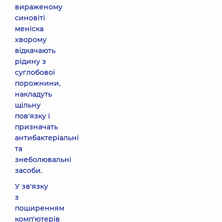
вираженому
синовіті
меніска
хворому
відкачають
рідину з
суглобової
порожнини,
накладуть
щільну
пов'язку і
призначать
антибактеріальні
та
знеболювальні
засоби.
У зв'язку
з
поширенням
комп'ютерів