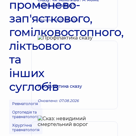
променево-
навіть потрібна?
зап'ясткового,
Оновлено: 07.08.2026
гомілковостопного,
ліктьового
та
інших
суглобів
Профілактика сказу
Оновлено: 07.08.2026
Ревматологія
Ортопедія та
травматологія
Хірургічна
травматологія