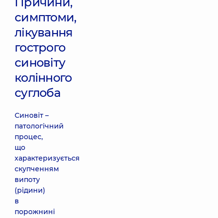
Причини,
симптоми,
лікування
гострого
синовіту
колінного
суглоба
Синовіт –
патологічний
процес,
що
характеризується
скупченням
випоту
(рідини)
в
порожнині