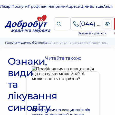
Лікарі
Послуги
Профільні напрями
Адреси
Ціни
Більше
Акції
(044) 495-2-888
Замовити дзвінок
Головна
Медична бібліотека
Ознаки, види та лікування синовіту променево-зап'ясткового, гомілковостопного, ліктьового та інших суглобів
Ознаки,
Читайте також:
види
та
лікування
синовіту
Профілактична вакцинація від
сказу: чи можлива? А може