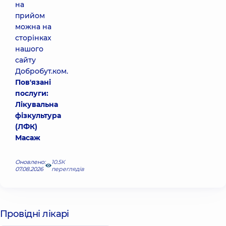
на
прийом
можна на
сторінках
нашого
сайту
Добробут.ком.
Пов'язані
послуги:
Лікувальна
фізкультура
(ЛФК)
Масаж
Оновлено:
10.5К
07.08.2026
переглядів
Провідні лікарі