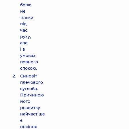
болю
не
тільки
під
час
руху,
але
і в
умовах
повного
спокою.
Синовіт
плечового
суглоба.
Причиною
його
розвитку
найчастіше
є
носіння