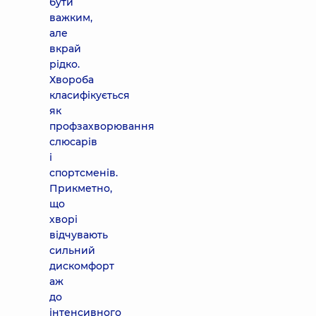
бути
важким,
але
вкрай
рідко.
Хвороба
класифікується
як
профзахворювання
слюсарів
і
спортсменів.
Прикметно,
що
хворі
відчувають
сильний
дискомфорт
аж
до
інтенсивного