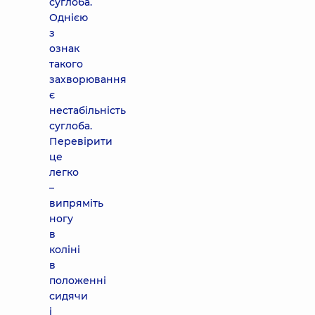
суглоба.
Однією
з
ознак
такого
захворювання
є
нестабільність
суглоба.
Перевірити
це
легко
–
випряміть
ногу
в
коліні
в
положенні
сидячи
і