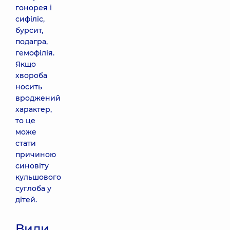
гонорея і
сифіліс,
бурсит,
подагра,
гемофілія.
Якщо
хвороба
носить
вроджений
характер,
то це
може
стати
причиною
синовіту
кульшового
суглоба у
дітей.
Види