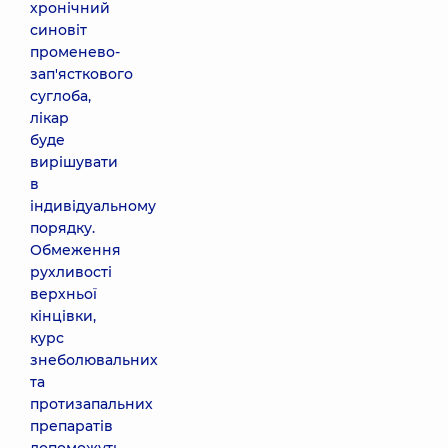
хронічний
синовіт
променево-
зап'ясткового
суглоба,
лікар
буде
вирішувати
в
індивідуальному
порядку.
Обмеження
рухливості
верхньої
кінцівки,
курс
знеболювальних
та
протизапальних
препаратів