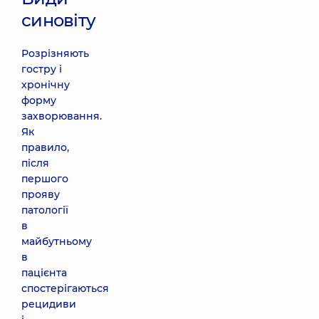
синовіту
Розрізняють
гостру і
хронічну
форму
захворювання.
Як
правило,
після
першого
прояву
патології
в
майбутньому
в
пацієнта
спостерігаються
рецидиви