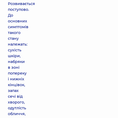
Розвивається
поступово.
До
основних
симптомів
такого
стану
належать:
сухість
шкіри,
набряки
в зоні
попереку
і нижніх
кінцівок,
запах
сечі від
хворого,
одутлість
обличчя,