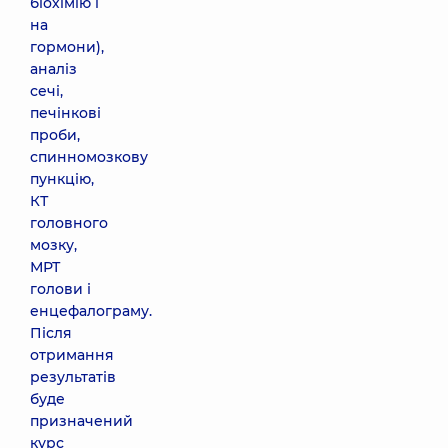
біохімію і
на
гормони),
аналіз
сечі,
печінкові
проби,
спинномозкову
пункцію,
КТ
головного
мозку,
МРТ
голови і
енцефалограму.
Після
отримання
результатів
буде
призначений
курс