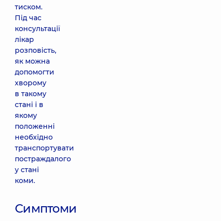
тиском.
Під час
консультації
лікар
розповість,
як можна
допомогти
хворому
в такому
стані і в
якому
положенні
необхідно
транспортувати
постраждалого
у стані
коми.
Симптоми