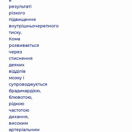
в
результаті
різкого
підвищення
внутрішньочерепного
тиску.
Кома
розвивається
через
стиснення
деяких
відділів
мозку і
супроводжується
брадикардією,
блювотою,
рідкою
частотою
дихання,
високим
артеріальним