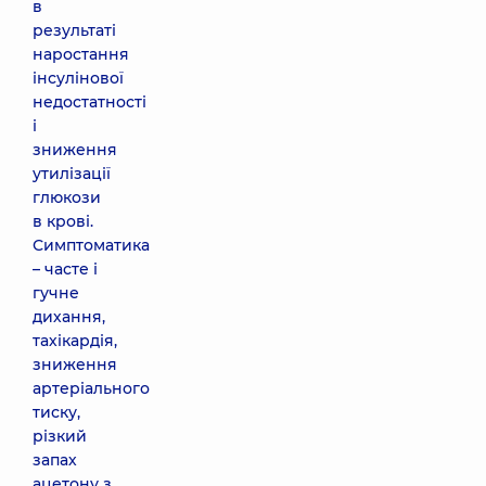
в
результаті
наростання
інсулінової
недостатності
і
зниження
утилізації
глюкози
в крові.
Симптоматика
– часте і
гучне
дихання,
тахікардія,
зниження
артеріального
тиску,
різкий
запах
ацетону з