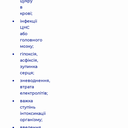
цукру
в
крові;
інфекції
ЦНС
або
головного
мозку;
гіпоксія,
асфіксія,
зупинка
серця;
зневоднення,
втрата
електролітів;
важка
ступінь
інтоксикації
організму;
введення