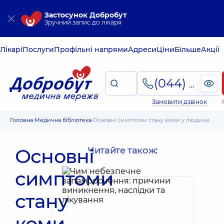
Застосунок Добробут
Зручний запис до лікаря
Лікарі
Послуги
Профільні напрями
Адреси
Ціни
Більше
Акції
(044) 495-2-888
Замовити дзвінок
Головна
Медична бібліотека
Основні симптоми стану коми у людини. Перша допомога
Основні
Читайте також:
симптоми
стану
коми