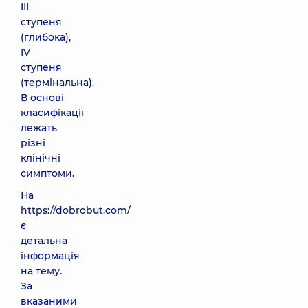
III
ступеня
(глибока),
IV
ступеня
(термінальна).
В основі
класифікації
лежать
різні
клінічні
симптоми.
На
https://dobrobut.com/
є
детальна
інформація
на тему.
За
вказаними