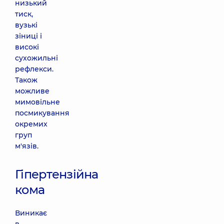
низький
тиск,
вузькі
зіниці і
високі
сухожильні
рефлекси.
Також
можливе
мимовільне
посмикування
окремих
груп
м'язів.
Гіпертензійна
кома
Виникає