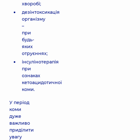
хворобі;
дезінтоксикація
організму
–
при
будь-
яких
отруєннях;
інсулінотерапія
при
ознаках
кетоацидотичної
коми.
У період
коми
дуже
важливо
приділити
увагу