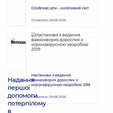
Олексій
Запис до лікаря
Аркадійович
Особливі діти - особливий світ
Педіатр;
Гастроентеролог
Оновлено: 09.08.2026
дитячий
Рецензент
Анікєєва
Тетяна
Запис до лікаря
Володимирівна
Терапевт;
Кардіолог;
Ревматолог
Настанови з ведення
Надання
важкохворих дорослих з
коронавірусною хворобою 2019
першої
допомоги
Оновлено: 09.08.2026
потерпілому
в