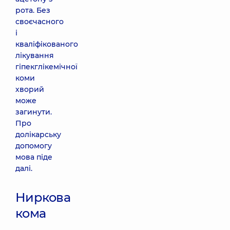
рота. Без
своєчасного
і
кваліфікованого
лікування
гіпекглікемічної
коми
хворий
може
загинути.
Про
долікарську
допомогу
мова піде
далі.
Ниркова
кома