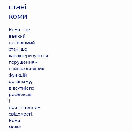
стані
коми
Кома – це
важкий
несвідомий
стан, що
характеризується
порушенням
найважливіших
функцій
організму,
відсутністю
рефлексів
і
пригніченням
свідомості.
Кома
може