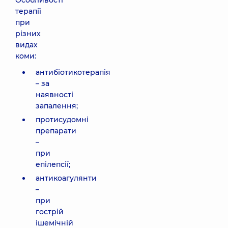
Особливості
терапії
при
різних
видах
коми:
антибіотикотерапія
– за
наявності
запалення;
протисудомні
препарати
–
при
епілепсії;
антикоагулянти
–
при
гострій
ішемічній