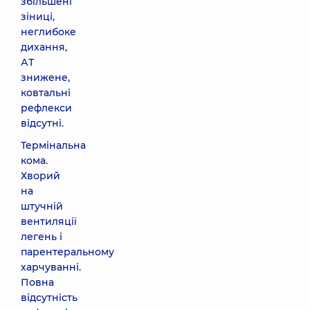
збільшені
зіниці,
неглибоке
дихання,
АТ
знижене,
ковтальні
рефлекси
відсутні.
Термінальна
кома.
Хворий
на
штучній
вентиляції
легень і
парентеральному
харчуванні.
Повна
відсутність