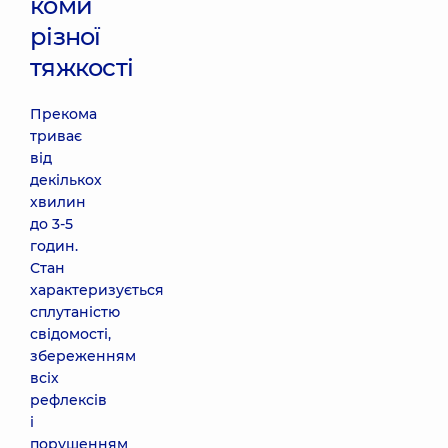
коми
різної
тяжкості
Прекома
триває
від
декількох
хвилин
до 3-5
годин.
Стан
характеризується
сплутаністю
свідомості,
збереженням
всіх
рефлексів
і
порушенням