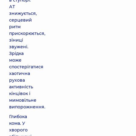
в ступорі.
АТ
знижується,
серцевий
ритм
прискорюється,
зіниці
звужені.
Зрідка
може
спостерігатися
хаотична
рухова
активність
кінцівок і
мимовільне
випорожнення.
Глибока
кома. У
хворого