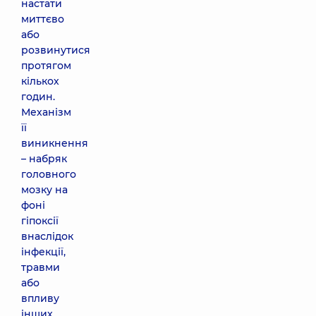
настати
миттєво
або
розвинутися
протягом
кількох
годин.
Механізм
її
виникнення
– набряк
головного
мозку на
фоні
гіпоксії
внаслідок
інфекції,
травми
або
впливу
інших