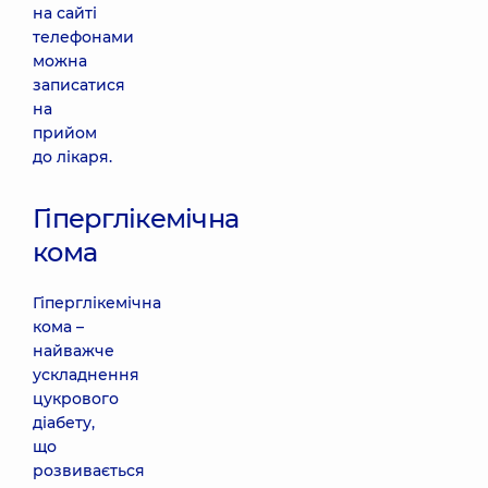
на сайті
телефонами
можна
записатися
на
прийом
до лікаря.
Гіперглікемічна
кома
Гіперглікемічна
кома –
найважче
ускладнення
цукрового
діабету,
що
розвивається