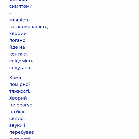
симптоми
–
млявість,
загальмованість,
хворий
погано
йде на
контакт,
свідомість
сплутана.
Кома
помірної
тяжкості.
Хворий
не реагує
на біль,
світло,
звуки і
перебуває