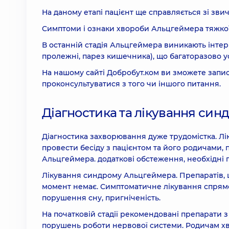
На даному етапі пацієнт ще справляється зі зв
Симптоми і ознаки хвороби Альцгеймера тяжкої с
В останній стадія Альцгеймера виникають інтер
пролежні, парез кишечника), що багаторазово ус
На нашому сайті Добробут.ком ви зможете записа
проконсультуватися з того чи іншого питання.
Діагностика та лікування си
Діагностика захворювання дуже трудомістка. Лі
провести бесіду з пацієнтом та його родичами,
Альцгеймера. додаткові обстеження, необхідні п
Лікування синдрому Альцгеймера. Препаратів, 
момент немає. Симптоматичне лікування спрямов
порушення сну, пригніченість.
На початковій стадії рекомендовані препарати з 
порушень роботи нервової системи. Родичам хво