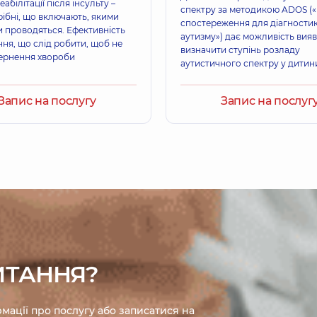
абілітації після інсульту –
спектру за методикою ADOS (
рібні, що включають, якими
спостереження для діагности
и проводяться. Ефективність
аутизму») дає можливість вияв
ня, що слід робити, щоб не
визначити ступінь розладу
ернення хвороби
аутистичного спектру у дитини
дорослого) будь-якого віку.
Запис на послугу
Запис на послуг
ИТАННЯ?
мації про послугу або записатися на