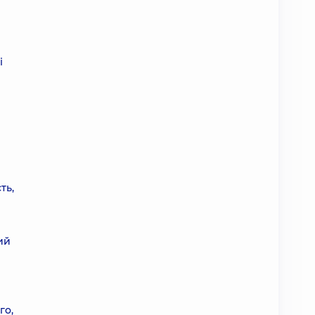
і
ть,
ий
го,