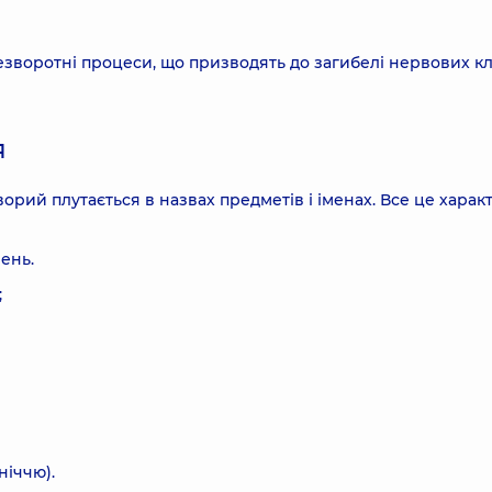
зворотні процеси, що призводять до загибелі нервових клі
я
орий плутається в назвах предметів і іменах. Все це харак
ень.
;
ніччю).