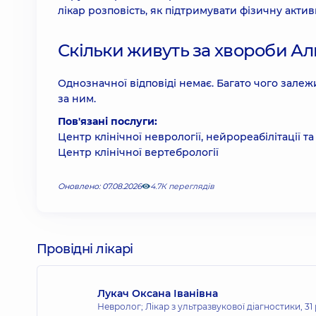
лікар розповість, як підтримувати фізичну актив
Скільки живуть за хвороби А
Однозначної відповіді немає. Багато чого залежи
за ним.
Пов'язані послуги:
Центр клінічної неврології, нейрореабілітації 
Центр клінічної вертебрології
Оновлено: 07.08.2026
4.7К переглядів
Провідні лікарі
Лукач Оксана Іванівна
Невролог; Лікар з ультразвукової діагностики,
31