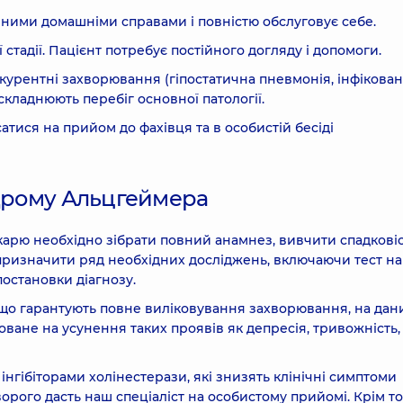
ичними домашніми справами і повністю обслуговує себе.
тадії. Пацієнт потребує постійного догляду і допомоги.
курентні захворювання (гіпостатична пневмонія, інфікован
кладнюють перебіг основної патології.
тися на прийом до фахівця та в особистій бесіді
ндрому Альцгеймера
карю необхідно зібрати повний анамнез, вивчити спадковіс
 призначити ряд необхідних досліджень, включаючи тест на
остановки діагнозу.
що гарантують повне виліковування захворювання, на дан
ане на усунення таких проявів як депресія, тривожність,
інгібіторами холінестерази, які знизять клінічні симптоми
рого дасть наш спеціаліст на особистому прийомі. Крім то