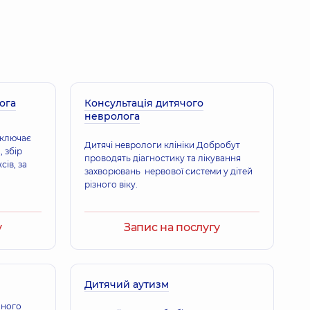
ога
Консультація дитячого
невролога
включає
Дитячі неврологи клініки Добробут
, збір
проводять діагностику та лікування
ів, за
захворювань нервової системи у дітей
різного віку.
у
Запис на послугу
Дитячий аутизм
чного