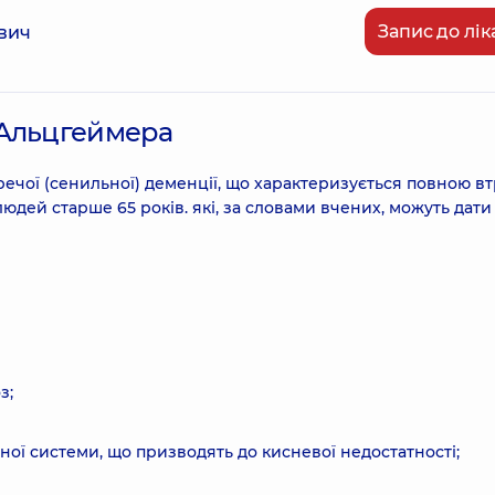
Запис до лік
вич
 Альцгеймера
ечої (сенильної) деменції, що характеризується повною в
дей старше 65 років. які, за словами вчених, можуть дати
з;
ої системи, що призводять до кисневої недостатності;