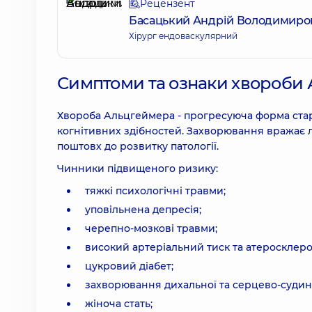
Рецензент
Басацький Андрій Володимиро
Хірург ендоваскулярний
Симптоми та ознаки хвороби
Хвороба Альцгеймера - прогресуюча форма стар
когнітивних здібностей. Захворювання вражає лю
поштовх до розвитку патології.
Чинники підвищеного ризику:
тяжкі психологічні травми;
уповільнена депресія;
черепно-мозкові травми;
високий артеріальний тиск та атеросклеро
цукровий діабет;
захворювання дихальної та серцево-судинн
жіноча стать;