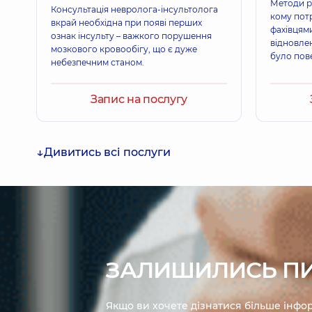
Методи ре
Консультація невролога-інсультолога
кому пот
вкрай необхідна при появі перших
фахівцям
ознак інсульту – важкого порушення
відновлен
мозкового кровообігу, що є дуже
було пов
небезпечним станом.
Запис на послугу
Дивитись всі послуги
ЗАЛИШИЛИСЬ П
Якщо ви хочете дізнатися більше інфор