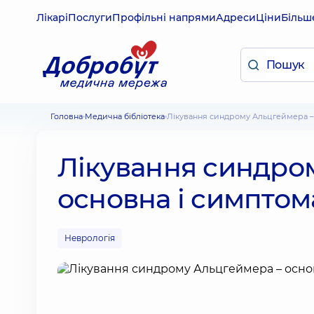
Лікарі
Послуги
Профільні напрями
Адреси
Ціни
Більш
Головна
Медична бібліотека
Лікування синдрому Альцгеймера –
Лікування синдро
основна і симптом
Неврологія