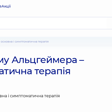
е
Акції
 основна і симптоматична терапія
му Альцгеймера –
атична терапія