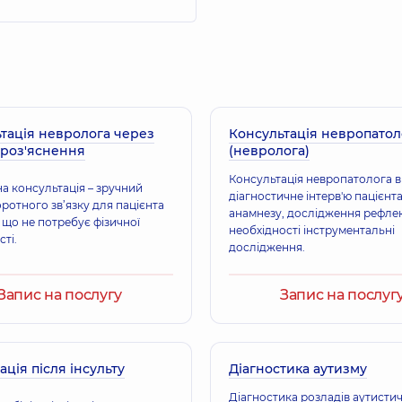
тація невролога через
Консультація невропатол
 роз'яснення
(невролога)
Консультація невропатолога 
а консультація – зручний
діагностичне інтерв'ю пацієнта
ротного зв’язку для пацієнта
анамнезу, дослідження рефлекс
, що не потребує фізичної
необхідності інструментальні
ті.
дослідження.
Запис на послугу
Запис на послуг
ація після інсульту
Діагностика аутизму
Діагностика розладів аутисти