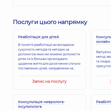
Послуги цього напрямку
Реабілітація для дітей
Консуль
онлайн
В поняття реабілітації ми вкладаємо
сукупність методів та методик за
Віртуальн
допомогою яких ми можемо допомогти
метод зво
дітям та їх батькам організувати
та лікаря
щоденне життя для досягнення спільно
присутнос
поставлених цілей, направлених на
покращення якості життя в соціумі.
Запис на послугу
Консультація невролога-
Реабіліт
інсультолога