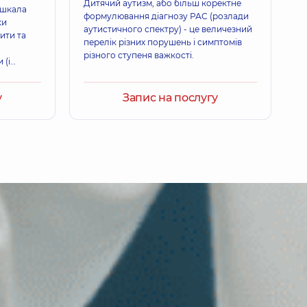
Дитячий аутизм, або більш коректне
«шкала
формулювання діагнозу РАС (розлади
ки
аутистичного спектру) - це величезний
ити та
перелік різних порушень і симптомів
різного ступеня важкості.
 (і
у
Запис на послугу