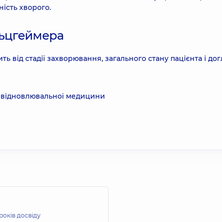
ність хворого.
льцгеймера
ть від стадії захворювання, загального стану пацієнта і до
та відновлювальної медицини
 років досвіду