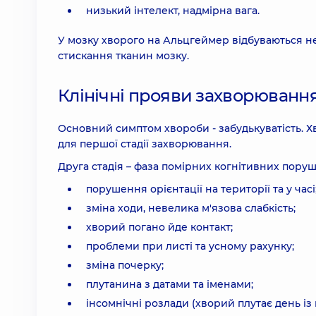
низький інтелект, надмірна вага.
У мозку хворого на Альцгеймер відбуваються не
стискання тканин мозку.
Клінічні прояви захворюванн
Основний симптом хвороби - забудькуватість. Хв
для першої стадії захворювання.
Друга стадія – фаза помірних когнітивних поруш
порушення орієнтації на території та у часі
зміна ходи, невелика м'язова слабкість;
хворий погано йде контакт;
проблеми при листі та усному рахунку;
зміна почерку;
плутанина з датами та іменами;
інсомнічні розлади (хворий плутає день із 