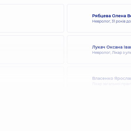
Рябцева Олена В
Невролог,
31 років д
Лукач Оксана Іва
Невролог; Лікар з ул
Власенко Яросла
Лікар загальної прак
Мицюк Оксана В
Невролог,
27 років д