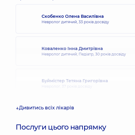
Скобенко Олена Василівна
Невролог дитячий,
33 років досвіду
Коваленко Інна Дмитрівна
Невролог дитячий; Педіатр,
30 років досвіду
Буймістер Тетяна Григорівна
Невролог,
37 років досвіду
Дивитись всіх лікарів
Матяш Юрій Олександрович
Невролог,
29 років досвіду
Послуги цього напрямку