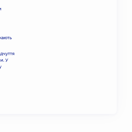
и
кають
ідчуття
и. У
у