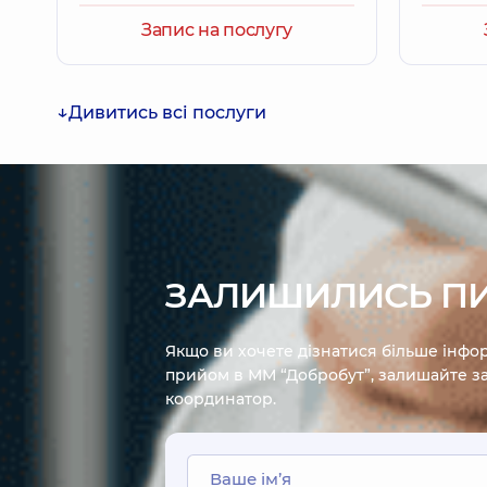
Запис на послугу
Дивитись всі послуги
ЗАЛИШИЛИСЬ П
Якщо ви хочете дізнатися більше інфор
прийом в ММ “Добробут”, залишайте за
координатор.