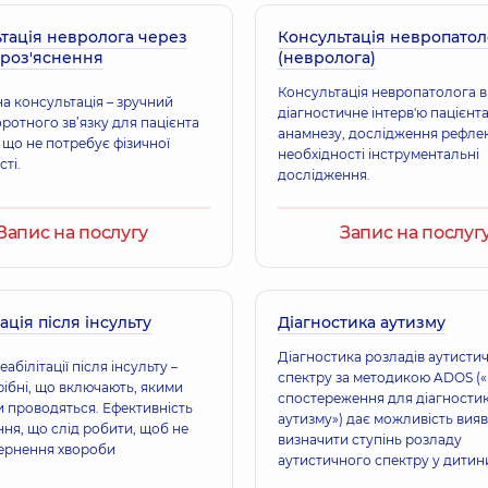
тація невролога через
Консультація невропатол
Жилінська Тамар
 роз'яснення
(невролога)
Невролог,
25 років д
Консультація невропатолога 
а консультація – зручний
діагностичне інтерв'ю пацієнта
ротного зв’язку для пацієнта
анамнезу, дослідження рефлекс
, що не потребує фізичної
Коржан Вікторія 
необхідності інструментальні
ті.
Невролог,
27 років д
дослідження.
Запис на послугу
Запис на послуг
Дубіна Світлана 
Невролог дитячий,
3
ація після інсульту
Діагностика аутизму
Діагностика розладів аутисти
абілітації після інсульту –
спектру за методикою ADOS (
Карпенко Наталі
рібні, що включають, якими
спостереження для діагности
Педіатр; Невролог д
и проводяться. Ефективність
аутизму») дає можливість вияв
ня, що слід робити, щоб не
визначити ступінь розладу
ернення хвороби
аутистичного спектру у дитини
дорослого) будь-якого віку.