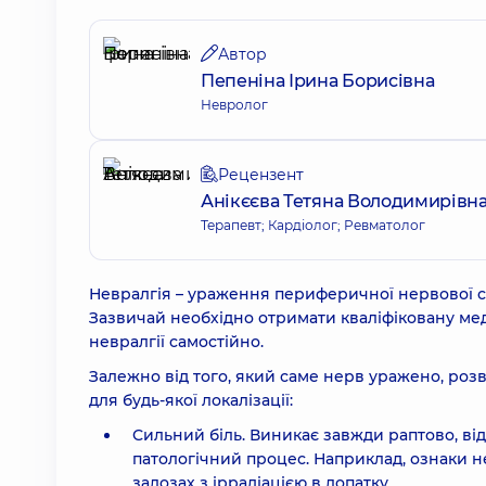
Автор
Пепеніна Ірина Борисівна
Невролог
Рецензент
Анікєєва Тетяна Володимирівн
Терапевт; Кардіолог; Ревматолог
Невралгія – ураження периферичної нервової 
Зазвичай необхідно отримати кваліфіковану ме
невралгії самостійно.
Залежно від того, який саме нерв уражено, розв
для будь-якої локалізації:
Сильний біль. Виникає завжди раптово, відч
патологічний процес. Наприклад, ознаки н
залозах з іррадіацією в лопатку.