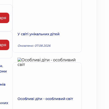
аря
У світі унікальних дітей
аря
Оновлено: 07.08.2026
м.
томи
мів
Особливі діти - особливий світ
очних