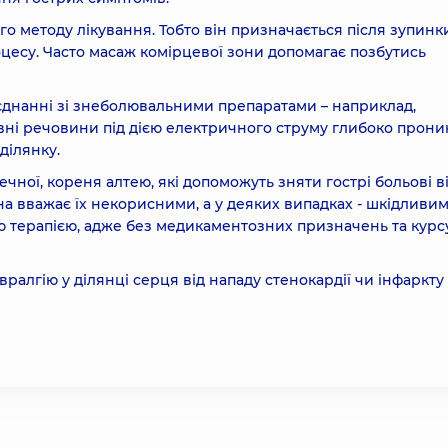
о методу лікування. Тобто він призначається після зупинк
цесу. Часто масаж комірцевої зони допомагає позбутись
єднанні зі знеболювальними препаратами – наприклад,
вні речовини під дією електричного струму глибоко прони
ділянку.
течної, кореня алтею, які допоможуть зняти гострі больові в
 вважає їх некорисними, а у деяких випадках - шкідливим
ю терапією, адже без медикаментозних призначень та курс
вралгію у ділянці серця від нападу стенокардії чи інфаркту