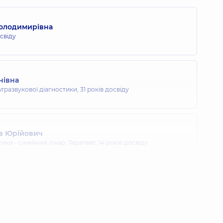
олодимирівна
освіду
нівна
ьтразвукової діагностики,
31 років досвіду
в Юрійович
тики - сімейний лікар; Терапевт,
14 років досвіду
олодимирівна
освіду