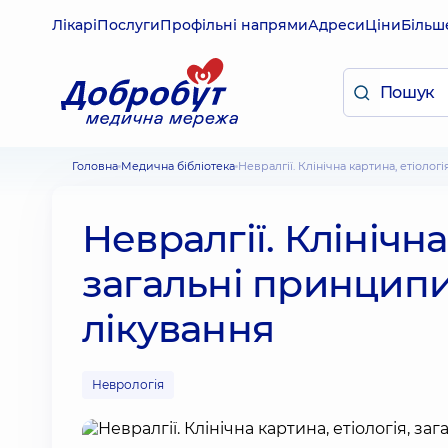
Лікарі
Послуги
Профільні напрями
Адреси
Ціни
Більш
Головна
Медична бібліотека
Невралгії. Клінічна картина, етіоло
Невралгії. Клінічна
загальні принципи
лікування
Неврологія