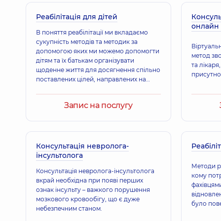
Реабілітація для дітей
Пепеніна Ірина Борисівна
Консуль
онлайн
Невролог,
32 років досвіду
В поняття реабілітації ми вкладаємо
сукупність методів та методик за
Віртуальн
допомогою яких ми можемо допомогти
метод зво
дітям та їх батькам організувати
та лікаря
Носуліч Павло Вікторович
щоденне життя для досягнення спільно
присутнос
Невролог,
14 років досвіду
поставлених цілей, направлених на
покращення якості життя в соціумі.
Запис на послугу
Джумік Валентина Анатоліївна
Невролог,
36 років досвіду
Консультація невролога-
Реабіліт
інсультолога
Методи ре
Консультація невролога-інсультолога
Мазепіна Вікторія Іванівна
кому пот
вкрай необхідна при появі перших
Невролог,
36 років досвіду
фахівцям
ознак інсульту – важкого порушення
відновлен
мозкового кровообігу, що є дуже
було пов
небезпечним станом.