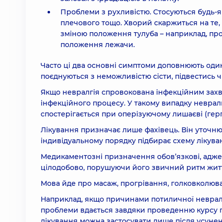
Проблеми з рухливістю. Стосуються будь-як
плечового тощо. Хворий скаржиться на те
зміною положення тулуба – наприклад, про
положення лежачи.
Часто ці два основні симптоми доповнюють один
поєднуються з неможливістю сісти, підвестись ч
Якщо невралгія спровокована інфекційним захв
інфекційного процесу. У такому випадку невралг
спостерігається при оперізуючому лишаєві (герп
Лікування призначає лише фахівець. Він уточнює
індивідуальному порядку підбирає схему лікува
Медикаментозні призначення обов’язкові, адже 
цілодобово, порушуючи його звичний ритм житт
Мова йде про масаж, прогрівання, голковколюва
Наприклад, якщо причинами потиличної невралгі
проблеми вдається завдяки проведенню курсу 
лікування можна застосувати лише після усуне