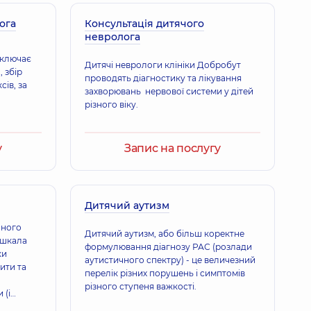
ога
а Михайлівна
Консультація дитячого
невролога
освіду
включає
Дитячі неврологи клініки Добробут
, збір
проводять діагностику та лікування
ів, за
захворювань нервової системи у дітей
Аркадіївна
різного віку.
освіду
у
Запис на послугу
Павлівна
8 років досвіду
Дитячий аутизм
чного
Дитячий аутизм, або більш коректне
«шкала
я Михайлівна
формулювання діагнозу РАС (розлади
ки
итячий,
21 років досвіду
аутистичного спектру) - це величезний
ити та
перелік різних порушень і симптомів
різного ступеня важкості.
 (і