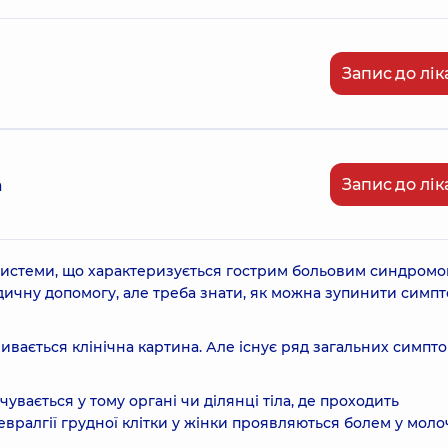
Запис до лік
Запис до лік
а
системи, що характеризується гострим больовим синдромо
дичну допомогу, але треба знати, як можна зупинити симп
ивається клінічна картина. Але існує ряд загальних симпто
увається у тому органі чи ділянці тіла, де проходить
евралгії грудної клітки у жінки проявляються болем у мол