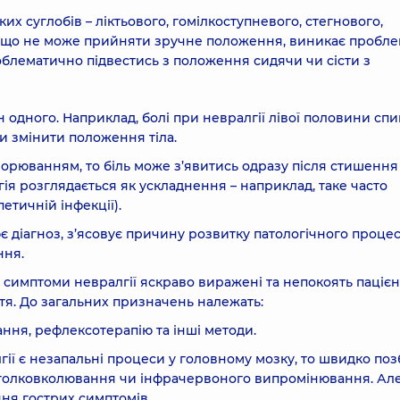
их суглобів – ліктьового, гомілкоступневого, стегнового,
, що не може прийняти зручне положення, виникає пробле
блематично підвестись з положення сидячи чи сісти з
 одного. Наприклад, болі при невралгії лівої половини сп
и змінити положення тіла.
орюванням, то біль може з’явитись одразу після стишення
ія розглядається як ускладнення – наприклад, таке часто
етичній інфекції).
 діагноз, з’ясовує причину розвитку патологічного процес
ння.
симптоми невралгії яскраво виражені та непокоять пацієн
я. До загальних призначень належать:
ння, рефлексотерапію та інші методи.
ї є незапальні процеси у головному мозку, то швидко поз
голковколювання чи інфрачервоного випромінювання. Але
ння гострих симптомів.