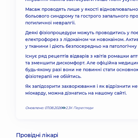
Масаж проводять лише у якості відновлювальног
больового синдрому та гострого запального про
потиличної невралгії.
Деякі фізіопроцедури можуть проводитись у по
електрофорез з лідокаїном чи новокаїном. Акти
у тканини і діють безпосередньо на патологічну 
Існує ряд рецептів відварів з квітів ромашки ап
та зменшити дискомфорт. Але офіційна медицина
будь-якому разі вони не повинні стати основно
фізіотерапії не обійтись.
Як запідозрити захворювання і як відрізнити не
міокарду, можна дізнатись на нашому сайті.
Оновлено: 07.08.2026
2.3К Перегляди
Провідні лікарі