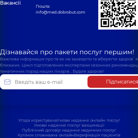
Вакансії
Пошта:
info@med.dobrobut.com
Дізнавайся про пакети послуг першим!
Важлива інформація про те як не захворіти та вберегти здоров`
близьких. Цикл підготовлених експертами сезонних рекомендаці
тематичних порад наших лікарів… Будьте здорові!
Підписатис
Угода користувача
Умови надання онлайн послуг
Умови надання послуг вакцинації
Публічний договір надання медичних послуг
Куточок споживача онлайн
Верифікація пацієнтів