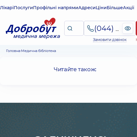
Лікарі
Послуги
Профільні напрями
Адреси
Ціни
Більше
Акції
(044) 495-2-888
Замовити дзвінок
Головна
Медична бібліотека
Читайте також: