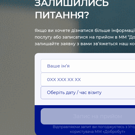
ЗАЛИШИЛИСЬ
ПИТАННЯ?
Якщо ви хочете дізнатися більше інформаці
послугу або записатися на прийом в ММ “До
залишайте заявку з вами зв’яжеться наш к
Оберіть дату / час візиту
Запис на прийом
Відправляючи запит ви погоджуєтесь з
Уг
користувача
ММ «Добробут»