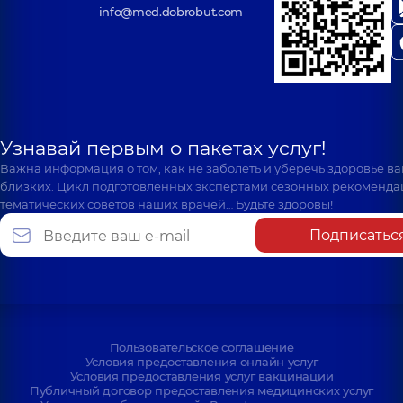
info@med.dobrobut.com
Узнавай первым о пакетах услуг!
Важна информация о том, как не заболеть и уберечь здоровье в
близких. Цикл подготовленных экспертами сезонных рекоменда
тематических советов наших врачей… Будьте здоровы!
Подписатьс
Пользовательское соглашение
Условия предоставления онлайн услуг
Условия предоставления услуг вакцинации
Публичный договор предоставления медицинских услуг