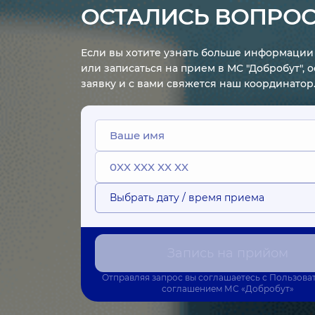
ОСТАЛИСЬ ВОПРО
Если вы хотите узнать больше информации 
или записаться на прием в МС "Добробут", 
заявку и с вами свяжется наш координатор
Выбрать дату / время приема
Запись на прийом
Отправляя запрос вы соглашаетесь с
Пользова
соглашением
МС «Добробут»