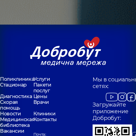
Поликлиника
Услуги
Мы в социальн
Стационар
Пакети
сетях:
послуг
Диагностика
Цены
Скорая
Врачи
Загружайте
помощь
приложение
Новости
Клиники
Добробут:
Медицинская
Контакты
библиотека
Вакансии
Почта: