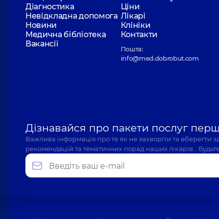
Діагностика
Ціни
Невідкладна допомога
Лікарі
Новини
Клініки
Медична бібліотека
Контакти
Вакансії
Пошта:
info@med.dobrobut.com
Дізнавайся про пакети послуг пер
Важлива інформація про те як не захворіти та вберегти 
рекомендацій та тематичних порад наших лікарів… Будьте