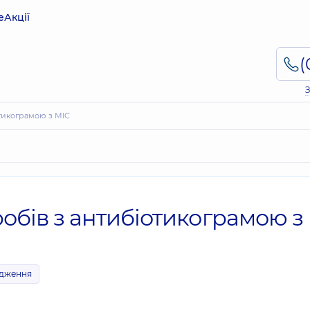
е
Акції
З
отикограмою з МІС
обів з антибіотикограмою з
ідження