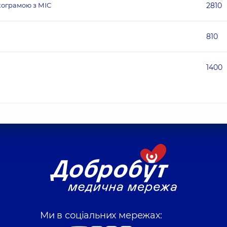
икограмою з МІС
2810
810
1400
Ми в соціальних мережах: