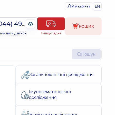
EN
Мій кабінет
(044) 495-2-888
КОШИК
амовити дзвінок
Невідкладна
Пошук
Загальноклінічні дослідження
Імуногематологічні
дослідження
Біохімічні дослідження