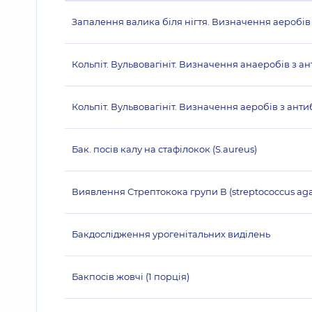
Запалення валика біля нігтя. Визначення аеробів
Кольпіт. Вульвовагініт. Визначення анаеробів з 
Кольпіт. Вульвовагініт. Визначення аеробів з ант
Бак. посів калу на стафілокок (S.aureus)
Виявлення Стрептокока групи В (streptococcus agal
Бакдослідження урогенітальних виділень
Бакпосів жовчі (1 порція)