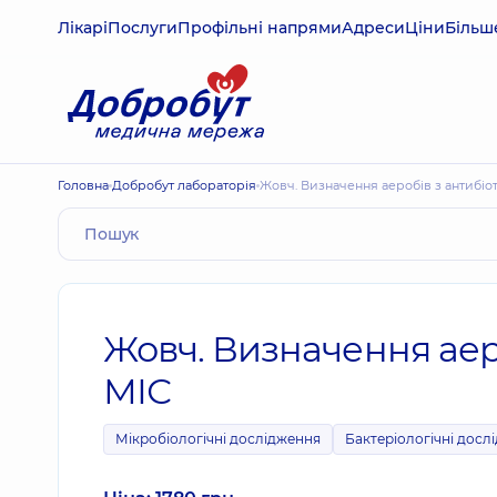
Лікарі
Послуги
Профільні напрями
Адреси
Ціни
Більш
Головна
Добробут лабораторія
Жовч. Визначення аеробів з антибі
Жовч. Визначення аер
МІС
Мікробіологічні дослідження
Бактеріологічні досл