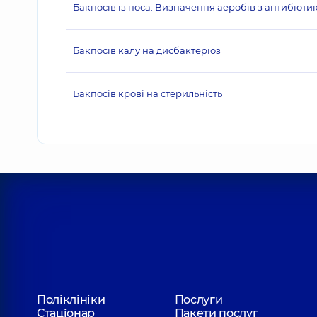
Бакпосів із носа. Визначення аеробів з антибіот
Бакпосів калу на дисбактеріоз
Бакпосів крові на стерильність
Поліклініки
Послуги
Стаціонар
Пакети послуг