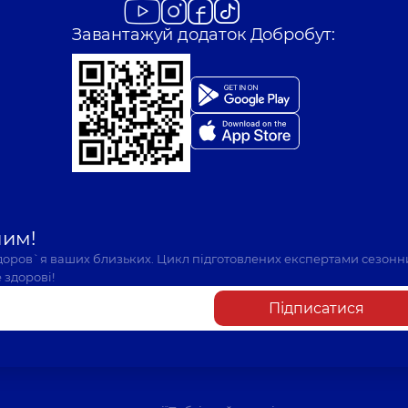
Завантажуй додаток Добробут:
шим!
здоров`я ваших близьких. Цикл підготовлених експертами сезонн
 здорові!
Підписатися