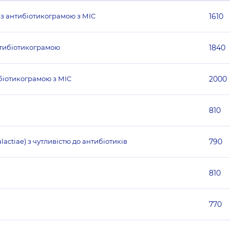
 з антибіотикограмою з МІС
1610
антибіотикограмою
1840
ибіотикограмою з МІС
2000
810
actiae) з чутливістю до антибіотиків
790
810
770