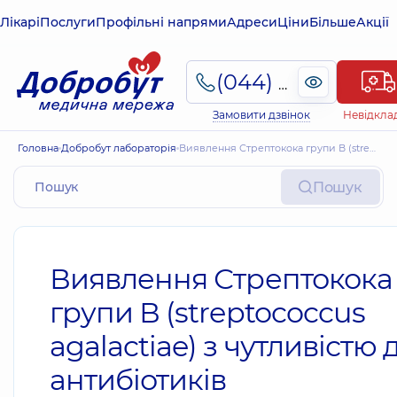
Лікарі
Послуги
Профільні напрями
Адреси
Ціни
Більше
Акції
(044) 495-2-888
Замовити дзвінок
Невідкла
Головна
Добробут лабораторія
Виявлення Стрептокока групи В (streptococcus agalactiae) з чутливістю до антибіотиків
Пошук
Виявлення Стрептокока
групи В (streptococcus
agalactiae) з чутливістю 
антибіотиків