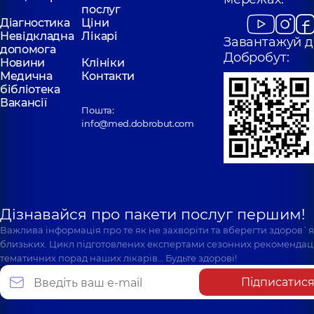
послуг
Діагностика
Ціни
Невідкладна
Лікарі
Завантажуй д
допомога
Добробут:
Новини
Клініки
Медична
Контакти
бібліотека
Вакансії
Пошта:
info@med.dobrobut.com
Дізнавайся про пакети послуг першим!
Важлива інформація про те як не захворіти та вберегти здоров`
близьких. Цикл підготовлених експертами сезонних рекомендаці
тематичних порад наших лікарів… Будьте здорові!
Підписатис