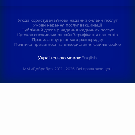
Угода користувача
Умови надання онлайн послуг
Умови надання послуг вакцинації
Публічний договір надання медичних послуг
Куточок споживача онлайн
Верифікація пацієнтів
Правила внутрішнього розпорядку
Політика приватності та використання файлів cookie
Українською мовою
English
ММ «Добробут» 2012 - 2026. Всі права захищені