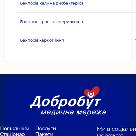
Бакпосів калу на дисбактеріоз
Бакпосів крові на стерильність
Бакпосів харкотиння
Поліклініки
Послуги
Ми в соціаль
Стаціонар
Пакети
мережах: