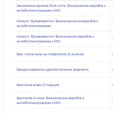
Запалення валика біля нігтя. Визначення аеробів з
антибіотикограмою з МІС
Кольпіт. Вульвовагініт. Визначення анаеробів з
антибіотикограмою
Кольпіт. Вульвовагініт. Визначення аеробів з
антибіотикограмою з МІС
Бак. посів калу на стафілокок (S.aureus)
Бакдослідження урогенітальних виділень
Бакпосів жовчі (1 порція)
Бакпосів із носа. Визначення аеробів з
антибіотикограмою з МІС